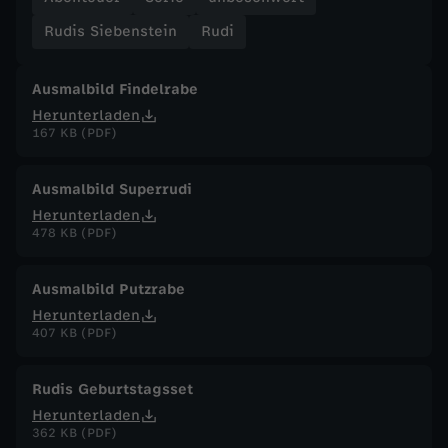
Rudis Siebenstein
Rudi
Z
e
Ausmalbild Findelrabe
Herunterladen
n
167 KB (PDF)
c
Ausmalbild Superrudi
Herunterladen
k
478 KB (PDF)
e
Ausmalbild Putzrabe
Herunterladen
r
407 KB (PDF)
n
Rudis Geburtstagsset
Herunterladen
v
362 KB (PDF)