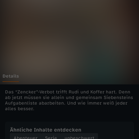
e
b
e
n
s
t
Details
e
Das “Zencker”-Verbot trifft Rudi und Koffer hart. Denn
ab jetzt müssen sie allein und gemeinsam Siebensteins
Aufgabenliste abarbeiten. Und wie immer weiß jeder
i
alles besser.
n
Ähnliche Inhalte entdecken
-
Abenteuer
Serie
unbeschwert