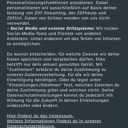
TV-Programm
Personalisierungsfunktionen anzubieten. Dabei
personalisieren wir ausschließlich auf Basis deiner
Nutzung von ZDF Streaming, der ZDFheute und
ZDFtivi. Daten von Dritten werden von uns nicht
Das ZDF
verwendet.
• Social Media und externe Drittsysteme:
Wir nutzen
ZDF Unternehmen
Social-Media-Tools und Dienste von anderen
Anbietern. Unter anderem um das Teilen von Inhalten
Karriere
zu ermöglichen.
Presseportal
Du kannst entscheiden, für welche Zwecke wir deine
ZDF goes Schule
Daten speichern und verarbeiten dürfen. Dies
betrifft nur dein aktuell genutztes Gerät. Mit
Werbefernsehen
"Zustimmen" erklärst du deine Zustimmung zu
unserer Datenverarbeitung, für die wir deine
Mainzelmännchen
Einwilligung benötigen. Oder du legst unter
"Einstellungen/Ablehnen" fest, welchen Zwecken du
deine Zustimmung gibst und welchen nicht. Deine
Datenschutzeinstellungen kannst du jederzeit mit
Wirkung für die Zukunft in deinen Einstellungen
widerrufen oder ändern.
Hier findest du das Impressum.
Partner
Weitere Informationen findest du in unserer
Datenschutzerklärung.