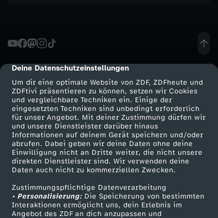
e
r
b
Deine Datenschutzeinstellungen
cmp-dialog-description
o
Um dir eine optimale Website von ZDF, ZDFheute und
ZDFtivi präsentieren zu können, setzen wir Cookies
und vergleichbare Techniken ein. Einige der
t
eingesetzten Techniken sind unbedingt erforderlich
für unser Angebot. Mit deiner Zustimmung dürfen wir
e
Mehr ZDF
Service
und unsere Dienstleister darüber hinaus
Informationen auf deinem Gerät speichern und/oder
ZDF-Apps
ZDFmitreden
abrufen. Dabei geben wir deine Daten ohne deine
n
Einwilligung nicht an Dritte weiter, die nicht unsere
Smart TV
Kontakt zum ZDF
direkten Dienstleister sind. Wir verwenden deine
Daten auch nicht zu kommerziellen Zwecken.
ZDFtext
Tickets
Zustimmungspflichtige Datenverarbeitung
Livestreams
Zuschauerservice
• Personalisierung:
Die Speicherung von bestimmten
Sendungen A-Z
Hilfe
Interaktionen ermöglicht uns, dein Erlebnis im
Angebot des ZDF an dich anzupassen und