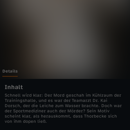
n
-
E
i
s
k
Details
a
Inhalt
Schnell wird klar: Der Mord geschah im Kühlraum der
l
Trainingshalle, und es war der Teamarzt Dr. Kai
Dorsch, der die Leiche zum Wasser brachte. Doch war
der Sportmediziner auch der Mörder? Sein Motiv
t
scheint klar, als herauskommt, dass Thorbecke sich
von ihm dopen ließ.