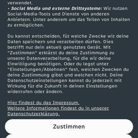
Das ZDF
verwendet.
• Social Media und externe Drittsysteme:
Wir nutzen
ZDF Unternehmen
Social-Media-Tools und Dienste von anderen
Anbietern. Unter anderem um das Teilen von Inhalten
Karriere
zu ermöglichen.
Presseportal
Du kannst entscheiden, für welche Zwecke wir deine
ZDF goes Schule
Daten speichern und verarbeiten dürfen. Dies
betrifft nur dein aktuell genutztes Gerät. Mit
Werbefernsehen
"Zustimmen" erklärst du deine Zustimmung zu
unserer Datenverarbeitung, für die wir deine
Mainzelmännchen
Einwilligung benötigen. Oder du legst unter
"Einstellungen/Ablehnen" fest, welchen Zwecken du
deine Zustimmung gibst und welchen nicht. Deine
Datenschutzeinstellungen kannst du jederzeit mit
Wirkung für die Zukunft in deinen Einstellungen
widerrufen oder ändern.
Hier findest du das Impressum.
Partner
Weitere Informationen findest du in unserer
Datenschutzerklärung.
Zustimmen