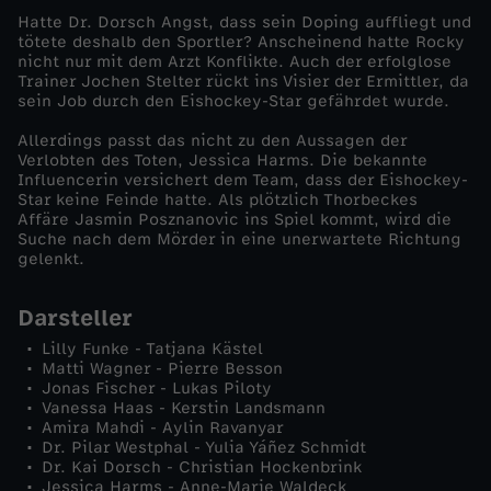
Hatte Dr. Dorsch Angst, dass sein Doping auffliegt und
tötete deshalb den Sportler? Anscheinend hatte Rocky
nicht nur mit dem Arzt Konflikte. Auch der erfolglose
Trainer Jochen Stelter rückt ins Visier der Ermittler, da
sein Job durch den Eishockey-Star gefährdet wurde.
Allerdings passt das nicht zu den Aussagen der
Verlobten des Toten, Jessica Harms. Die bekannte
Influencerin versichert dem Team, dass der Eishockey-
Star keine Feinde hatte. Als plötzlich Thorbeckes
Affäre Jasmin Posznanovic ins Spiel kommt, wird die
Suche nach dem Mörder in eine unerwartete Richtung
gelenkt.
Darsteller
Lilly Funke - Tatjana Kästel
Matti Wagner - Pierre Besson
Jonas Fischer - Lukas Piloty
Vanessa Haas - Kerstin Landsmann
Amira Mahdi - Aylin Ravanyar
Dr. Pilar Westphal - Yulia Yáñez Schmidt
Dr. Kai Dorsch - Christian Hockenbrink
Jessica Harms - Anne-Marie Waldeck