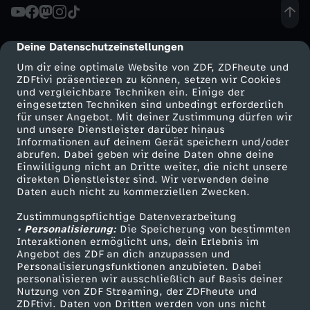
Deine Datenschutzeinstellungen
cmp-dialog-description
Um dir eine optimale Website von ZDF, ZDFheute und
ZDFtivi präsentieren zu können, setzen wir Cookies
und vergleichbare Techniken ein. Einige der
eingesetzten Techniken sind unbedingt erforderlich
für unser Angebot. Mit deiner Zustimmung dürfen wir
Mehr ZDF
Service
und unsere Dienstleister darüber hinaus
Informationen auf deinem Gerät speichern und/oder
ZDF-Apps
ZDFmitreden
abrufen. Dabei geben wir deine Daten ohne deine
Einwilligung nicht an Dritte weiter, die nicht unsere
Smart TV
Kontakt zum ZDF
direkten Dienstleister sind. Wir verwenden deine
Daten auch nicht zu kommerziellen Zwecken.
ZDFtext
Tickets
Zustimmungspflichtige Datenverarbeitung
Livestreams
Zuschauerservice
• Personalisierung:
Die Speicherung von bestimmten
Sendungen A-Z
Hilfe
Interaktionen ermöglicht uns, dein Erlebnis im
Angebot des ZDF an dich anzupassen und
TV-Programm
Personalisierungsfunktionen anzubieten. Dabei
personalisieren wir ausschließlich auf Basis deiner
Nutzung von ZDF Streaming, der ZDFheute und
ZDFtivi. Daten von Dritten werden von uns nicht