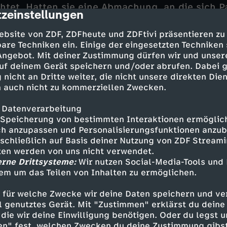
htet. Hatten sie eine Abmachung, an die sich Pa
zeinstellungen
cription
 ehemaliger persönlicher Assistent Vahid Heyd
nur kurz vor Paulas Tod mit ihr telefonierte und
ebsite von ZDF, ZDFheute und ZDFtivi präsentieren zu
idersprüche verstrickt? Geriet er in einen Stre
are Techniken ein. Einige der eingesetzten Techniken
? Doch schließlich rückt auch Unternehmer Th
 Angebot. Mit deiner Zustimmung dürfen wir und unser
uf deinem Gerät speichern und/oder abrufen. Dabei 
kürzlich mit Paula einen Rechtsstreit hatte.
 nicht an Dritte weiter, die nicht unsere direkten Dien
 auch nicht zu kommerziellen Zwecken.
 Datenverarbeitung
Speicherung von bestimmten Interaktionen ermöglicht
h anzupassen und Personalisierungsfunktionen anzub
 Tatjana Kästel
sschließlich auf Basis deiner Nutzung von ZDF Stream
 - Pierre Besson
tten werden von uns nicht verwendet.
 - Lukas Piloty
erne Drittsysteme:
Wir nutzen Social-Media-Tools und
 - Kerstin Landsmann
em um das Teilen von Inhalten zu ermöglichen.
- Aylin Ravanyar
 für welche Zwecke wir deine Daten speichern und ver
tphal - Yulia Yáñez Schmidt
ell genutztes Gerät. Mit "Zustimmen" erklärst du dein
s - Johanna Christine Gehlen
die wir deine Einwilligung benötigen. Oder du legst u
feld - Markus J. Bachmann
en" fest, welchen Zwecken du deine Zustimmung gibst