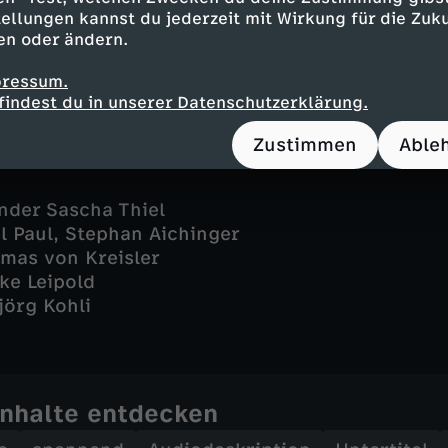
i - Nyamandi Adrian
ellungen kannst du jederzeit mit Wirkung für die Zuku
- Steffen Will
en oder ändern.
 - Ann-Cathrin Schaible
pressum.
findest du in unserer Datenschutzerklärung.
Zustimmen
Able
ander Sascha Thiel
l Paul, Stephan Aichinger
mas von Kreisler
ike Leipold
jörg Kohli
Inhalte entdecken