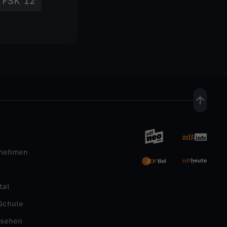
FSK 12
rnehmen
tal
Schule
nsehen