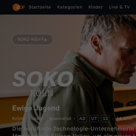
Startseite
Kategorien
Kinder
Live & TV
SOKO Köln
Ewige Jugend
Krimi
Serie
spannend
AD
UT
12
44 Min.
Die berühmte Technologie-Unternehmerin P