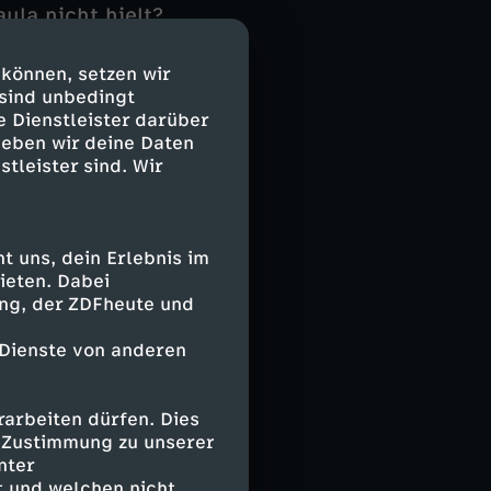
ula nicht hielt?
ari in den Mord
 sich bei
 können, setzen wir
it mit ihr, der
 sind unbedingt
eo Sommerfeld
e Dienstleister darüber
geben wir deine Daten
stleister sind. Wir
 uns, dein Erlebnis im
ieten. Dabei
ing, der ZDFheute und
 Dienste von anderen
arbeiten dürfen. Dies
e Zustimmung zu unserer
nter
 und welchen nicht.