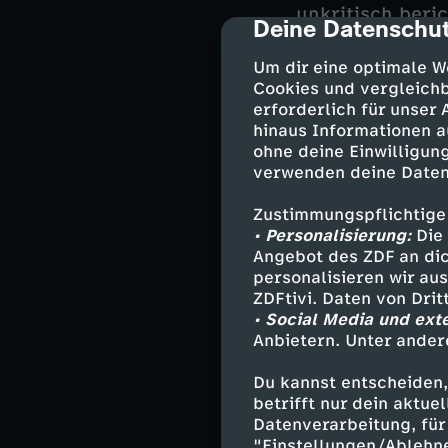
unkritisch beric
Deine Datenschut
cmp-dialog-des
Oder war Paulas
verwickelt, der 
Um dir eine optimale W
Befragungen in W
Cookies und vergleichb
tödlich endete
erforderlich für unser
hinaus Informationen a
ins Visier, der 
ohne deine Einwilligung
verwenden deine Daten
Darsteller
Zustimmungspflichtige
• Personalisierung:
Die 
Angebot des ZDF an dic
Lilly Funke -
personalisieren wir au
Matti Wagner
ZDFtivi. Daten von Dri
Jonas Fischer
• Social Media und ext
Vanessa Haas
Anbietern. Unter ander
Amira Mahdi 
Du kannst entscheiden,
Dr. Pilar Wes
betrifft nur dein aktu
Livia Marten
Datenverarbeitung, für 
Theo Sommer
"Einstellungen/Ablehn