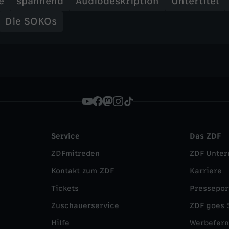
e
spannend
Audiodeskription
Untertitel
Die SOKOs
Service
Das ZDF
ZDFmitreden
ZDF Unte
Kontakt zum ZDF
Karriere
Tickets
Pressepor
Zuschauerservice
ZDF goes 
Hilfe
Werbefer