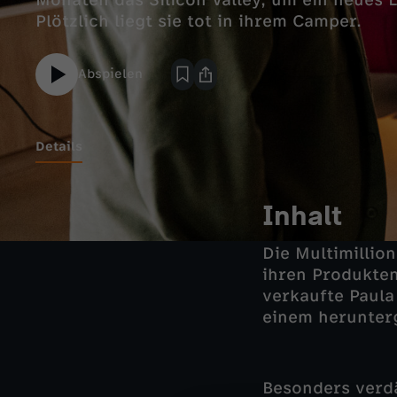
Monaten das Silicon Valley, um ein neues 
Plötzlich liegt sie tot in ihrem Camper.
Abspielen
Details
Inhalt
Die Multimillio
ihren Produkte
verkaufte Paula
einem herunte
Besonders verdäc