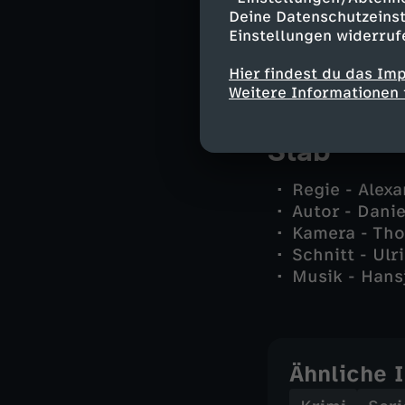
Vahid Heydar
Deine Datenschutzeinst
Moritz Klein 
Einstellungen widerruf
Paula Rausch
und andere -
Hier findest du das Im
Weitere Informationen 
Stab
Regie - Alex
Autor - Danie
Kamera - Tho
Schnitt - Ulr
Musik - Hans
Ähnliche 