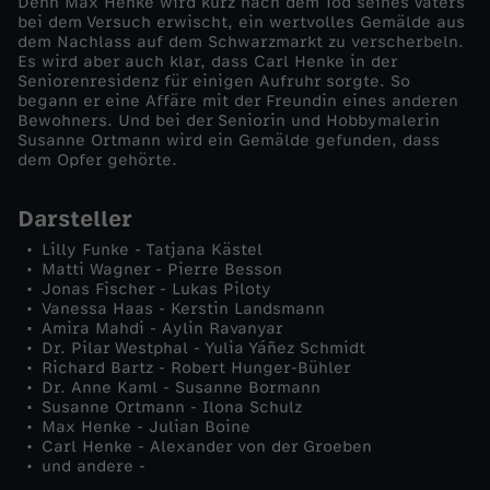
Denn Max Henke wird kurz nach dem Tod seines Vaters
bei dem Versuch erwischt, ein wertvolles Gemälde aus
o
dem Nachlass auf dem Schwarzmarkt zu verscherbeln.
Es wird aber auch klar, dass Carl Henke in der
Seniorenresidenz für einigen Aufruhr sorgte. So
u
begann er eine Affäre mit der Freundin eines anderen
Bewohners. Und bei der Seniorin und Hobbymalerin
Susanne Ortmann wird ein Gemälde gefunden, dass
n
dem Opfer gehörte.
g
Darsteller
Lilly Funke - Tatjana Kästel
Matti Wagner - Pierre Besson
Jonas Fischer - Lukas Piloty
Vanessa Haas - Kerstin Landsmann
Amira Mahdi - Aylin Ravanyar
Dr. Pilar Westphal - Yulia Yáñez Schmidt
Richard Bartz - Robert Hunger-Bühler
Dr. Anne Kaml - Susanne Bormann
Susanne Ortmann - Ilona Schulz
Max Henke - Julian Boine
Carl Henke - Alexander von der Groeben
und andere -