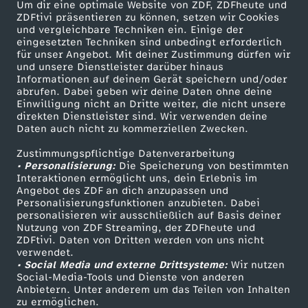
Um dir eine optimale Website von ZDF, ZDFheute und
ZDFtivi präsentieren zu können, setzen wir Cookies
und vergleichbare Techniken ein. Einige der
eingesetzten Techniken sind unbedingt erforderlich
für unser Angebot. Mit deiner Zustimmung dürfen wir
Mehr ZDF
Service
und unsere Dienstleister darüber hinaus
Informationen auf deinem Gerät speichern und/oder
ZDF-Apps
ZDFmitreden
abrufen. Dabei geben wir deine Daten ohne deine
Einwilligung nicht an Dritte weiter, die nicht unsere
Smart TV
Kontakt zum ZDF
direkten Dienstleister sind. Wir verwenden deine
Daten auch nicht zu kommerziellen Zwecken.
ZDFtext
Tickets
Zustimmungspflichtige Datenverarbeitung
Livestreams
Zuschauerservice
• Personalisierung:
Die Speicherung von bestimmten
Sendungen A-Z
Hilfe
Interaktionen ermöglicht uns, dein Erlebnis im
Angebot des ZDF an dich anzupassen und
TV-Programm
Personalisierungsfunktionen anzubieten. Dabei
personalisieren wir ausschließlich auf Basis deiner
Nutzung von ZDF Streaming, der ZDFheute und
ZDFtivi. Daten von Dritten werden von uns nicht
Das ZDF
verwendet.
• Social Media und externe Drittsysteme:
Wir nutzen
ZDF Unternehmen
Social-Media-Tools und Dienste von anderen
Anbietern. Unter anderem um das Teilen von Inhalten
Karriere
zu ermöglichen.