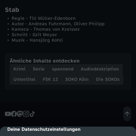
Stab
Regie - Till Müller-Edenborn
Autor - Andreas Fuhrmann, Oliver Philipp
Kamera - Thomas von Kreisler
Schnitt - Grit Meyer
Musik - Hansjörg Kohli
Ähnliche Inhalte entdecken
Krimi
Serie
spannend
Audiodeskription
Untertitel
FSK 12
SOKO Köln
Die SOKOs
Deine Datenschutzeinstellungen
cmp-dialog-description