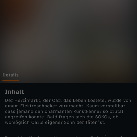
n
-
F
o
r
e
Details
v
Inhalt
Der Herzinfarkt, der Carl das Leben kostete, wurde von
e
einem Elektroschocker verursacht. Kaum vorstellbar,
dass jemand den charmanten Kunstkenner so brutal
angreifen konnte. Bald fragen sich die SOKOs, ob
r
womöglich Carls eigener Sohn der Täter ist.
Y