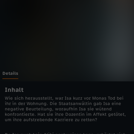
n
Wechseln zu: ZDFheute
-
T
o
d
e
Details
i
Inhalt
Wie sich herausstellt, war Isa kurz vor Monas Tod bei
n
ihr in der Wohnung. Die Staatsanwältin gab Isa eine
negative Beurteilung, woraufhin Isa sie wütend
konfrontierte. Hat sie ihre Dozentin im Affekt getötet,
e
um ihre aufstrebende Karriere zu retten?
r