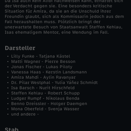
Da Isa auch kein Alibi nachweisen kann, erhärtet sich
der Verdacht gegen sie. Eine besonders kritische
S
Situation für Amira, da sie an die Unschuld ihrer
Freundin glaubt, sich als Kommissarin jedoch aus dem
Fall heraushalten muss. Plötzlich bringt der
t
unerwartete Besuch von Staatsanwalt Steffen Kehlau,
Isas ehemaligem Mentor, eine Wendung im Fall.
a
Darsteller
a
Lilly Funke - Tatjana Kästel
Matti Wagner - Pierre Besson
t
Jonas Fischer - Lukas Piloty
Vanessa Haas - Kerstin Landsmann
Amira Mahdi - Aylin Ravanyar
s
Dr. Pilar Westphal - Yulia Yáñez Schmidt
Isa Barsch - Nurit Hirschfeld
Steffen Kehlau - Robert Schupp
a
Ludger Rumpf - Nikolaus Benda
Benno Dreissler - Holger Daemgen
n
Mona Oberfeld - Svenja Wasser
und andere -
w
Stab