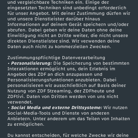
und vergleichbare Techniken ein. Einige der
eingesetzten Techniken sind unbedingt erforderlich
für unser Angebot. Mit deiner Zustimmung dürfen wir
Mehr ZDF
Service
und unsere Dienstleister darüber hinaus
Informationen auf deinem Gerät speichern und/oder
ZDF-Apps
ZDFmitreden
abrufen. Dabei geben wir deine Daten ohne deine
Einwilligung nicht an Dritte weiter, die nicht unsere
Smart TV
Kontakt zum ZDF
direkten Dienstleister sind. Wir verwenden deine
Daten auch nicht zu kommerziellen Zwecken.
ZDFtext
Tickets
Zustimmungspflichtige Datenverarbeitung
Livestreams
Zuschauerservice
• Personalisierung:
Die Speicherung von bestimmten
Sendungen A-Z
Hilfe
Interaktionen ermöglicht uns, dein Erlebnis im
Angebot des ZDF an dich anzupassen und
TV-Programm
Personalisierungsfunktionen anzubieten. Dabei
personalisieren wir ausschließlich auf Basis deiner
Nutzung von ZDF Streaming, der ZDFheute und
ZDFtivi. Daten von Dritten werden von uns nicht
Das ZDF
verwendet.
• Social Media und externe Drittsysteme:
Wir nutzen
ZDF Unternehmen
Social-Media-Tools und Dienste von anderen
Anbietern. Unter anderem um das Teilen von Inhalten
Karriere
zu ermöglichen.
Presseportal
Du kannst entscheiden, für welche Zwecke wir deine