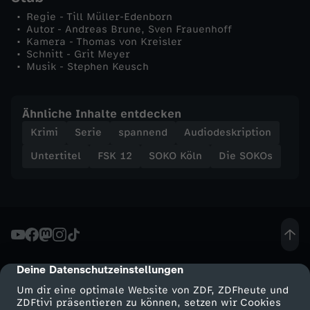
ä
Regie - Till Müller-Edenborn
Autor - Andreas Brune, Sven Frauenhoff
Kamera - Thomas von Kreisler
l
Schnitt - Grit Meyer
Musik - Stephen Keusch
t
i
Ähnliche Inhalte entdecken
Krimi
Serie
spannend
Audiodeskription
n
Untertitel
FSK 12
SOKO Köln
Die SOKOs
Deine Datenschutzeinstellungen
cmp-dialog-description
Um dir eine optimale Website von ZDF, ZDFheute und
ZDFtivi präsentieren zu können, setzen wir Cookies