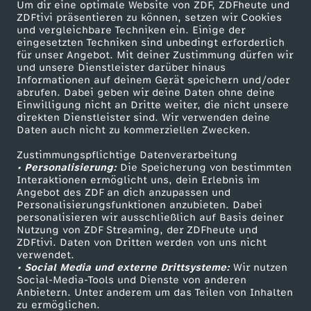
Um dir eine optimale Website von ZDF, ZDFheute und
ZDFtivi präsentieren zu können, setzen wir Cookies
und vergleichbare Techniken ein. Einige der
eingesetzten Techniken sind unbedingt erforderlich
für unser Angebot. Mit deiner Zustimmung dürfen wir
Mehr ZDF
Service
und unsere Dienstleister darüber hinaus
Informationen auf deinem Gerät speichern und/oder
ZDF-Apps
ZDFmitreden
abrufen. Dabei geben wir deine Daten ohne deine
Einwilligung nicht an Dritte weiter, die nicht unsere
Smart TV
Kontakt zum ZDF
direkten Dienstleister sind. Wir verwenden deine
Daten auch nicht zu kommerziellen Zwecken.
ZDFtext
Tickets
Zustimmungspflichtige Datenverarbeitung
Livestreams
Zuschauerservice
• Personalisierung:
Die Speicherung von bestimmten
Sendungen A-Z
Hilfe
Interaktionen ermöglicht uns, dein Erlebnis im
Angebot des ZDF an dich anzupassen und
TV-Programm
Personalisierungsfunktionen anzubieten. Dabei
personalisieren wir ausschließlich auf Basis deiner
Nutzung von ZDF Streaming, der ZDFheute und
ZDFtivi. Daten von Dritten werden von uns nicht
Das ZDF
verwendet.
• Social Media und externe Drittsysteme:
Wir nutzen
ZDF Unternehmen
Social-Media-Tools und Dienste von anderen
Anbietern. Unter anderem um das Teilen von Inhalten
Karriere
zu ermöglichen.