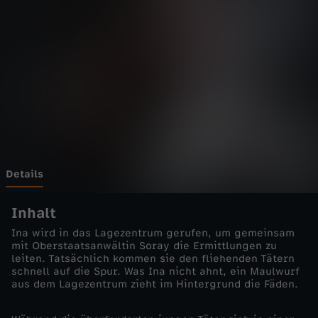
p
z
i
g
-
B
Details
e
Inhalt
Ina wird in das Lagezentrum gerufen, um gemeinsam
s
mit Oberstaatsanwältin Soray die Ermittlungen zu
leiten. Tatsächlich kommen sie den fliehenden Tätern
schnell auf die Spur. Was Ina nicht ahnt, ein Maulwurf
o
aus dem Lagezentrum zieht im Hintergrund die Fäden.
n