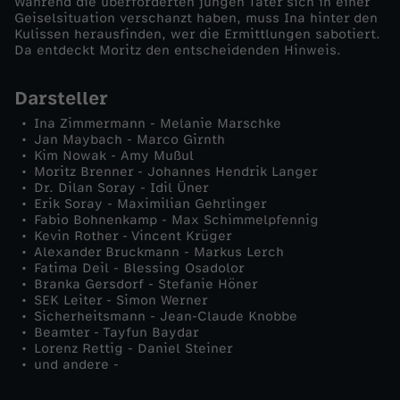
Während die überforderten jungen Täter sich in einer
Geiselsituation verschanzt haben, muss Ina hinter den
d
Kulissen herausfinden, wer die Ermittlungen sabotiert.
Da entdeckt Moritz den entscheidenden Hinweis.
e
Darsteller
r
Ina Zimmermann - Melanie Marschke
Jan Maybach - Marco Girnth
Kim Nowak - Amy Mußul
e
Moritz Brenner - Johannes Hendrik Langer
Dr. Dilan Soray - Idil Üner
E
Erik Soray - Maximilian Gehrlinger
Fabio Bohnenkamp - Max Schimmelpfennig
Kevin Rother - Vincent Krüger
i
Alexander Bruckmann - Markus Lerch
Fatima Deil - Blessing Osadolor
Branka Gersdorf - Stefanie Höner
n
SEK Leiter - Simon Werner
Sicherheitsmann - Jean-Claude Knobbe
s
Beamter - Tayfun Baydar
Lorenz Rettig - Daniel Steiner
und andere -
a