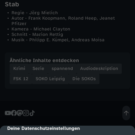
Stab
t
Regie - Jörg Mielich
Autor - Frank Koopmann, Roland Heep, Jeanet
z
Pfitzer
Kamera - Michael Clayton
l
Schnitt - Marion Rettig
Musik - Philipp E. Kümpel, Andreas Moisa
a
Ähnliche Inhalte entdecken
g
Krimi
Serie
spannend
Audiodeskription
e
FSK 12
SOKO Leipzig
Die SOKOs
Deine Datenschutzeinstellungen
cmp-dialog-description