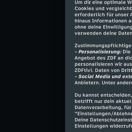
Um dir eine optimale W
versuchen Dagm
Cookies und vergleichb
rekonstruieren.
erforderlich für unser
geplagt, die ih
hinaus Informationen a
Gasmaske.
ohne deine Einwilligung
verwenden deine Daten
Zustimmungspflichtige
Darsteller
• Personalisierung:
Die 
Angebot des ZDF an dic
Ina Zimmerm
personalisieren wir au
ZDFtivi. Daten von Dri
Kim Nowak -
• Social Media und ext
Dagmar Schne
Anbietern. Unter ander
Ralf Twitting
Conny Twitti
Du kannst entscheiden,
Felix Laimer
betrifft nur dein aktu
Dr. Miriam No
Datenverarbeitung, für 
Prof. Rossi -
"Einstellungen/Ablehn
Deine Datenschutzeinst
und andere -
Einstellungen widerruf