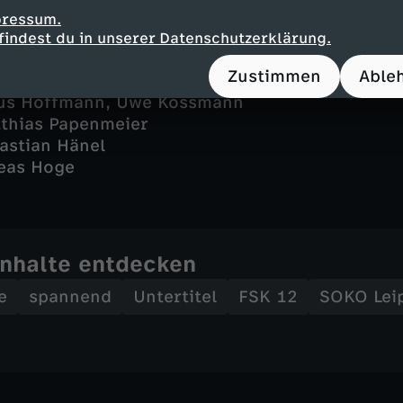
pressum.
findest du in unserer Datenschutzerklärung.
Zustimmen
Able
ick Winczewski
kus Hoffmann, Uwe Kossmann
thias Papenmeier
bastian Hänel
eas Hoge
Inhalte entdecken
e
spannend
Untertitel
FSK 12
SOKO Lei