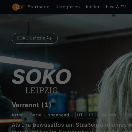
Startseite
Kategorien
Kinder
Live & TV
SOKO Leipzig
Verrannt (1)
Krimi
Serie
spannend
UT
12
44 Min.
202
Als Ina bewusstlos am Straßenrand eines 