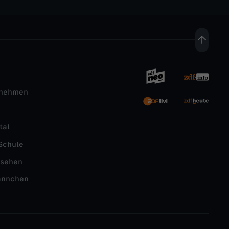
rnehmen
tal
Schule
nsehen
ännchen