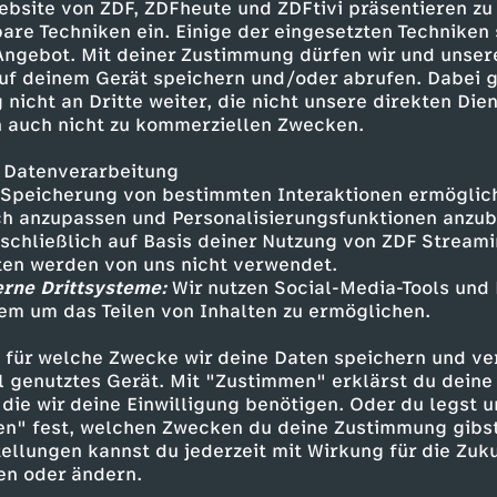
ebsite von ZDF, ZDFheute und ZDFtivi präsentieren zu
ar und Kim die Stunden vor Inas Auffinden im 
are Techniken ein. Einige der eingesetzten Techniken
 Statt Ruhe zu finden, wird Ina von bizarren E
 Angebot. Mit deiner Zustimmung dürfen wir und unser
r immer wieder das gleiche Bild vor Augen führe
uf deinem Gerät speichern und/oder abrufen. Dabei 
 nicht an Dritte weiter, die nicht unsere direkten Dien
 auch nicht zu kommerziellen Zwecken.
 Datenverarbeitung
Speicherung von bestimmten Interaktionen ermöglicht
h anzupassen und Personalisierungsfunktionen anzub
ann - Melanie Marschke
sschließlich auf Basis deiner Nutzung von ZDF Stream
tten werden von uns nicht verwendet.
 Amy Mußul
erne Drittsysteme:
Wir nutzen Social-Media-Tools und
e - Petra Kleinert
em um das Teilen von Inhalten zu ermöglichen.
 - Martin Lindow
ng - Katharina Spiering
 für welche Zwecke wir deine Daten speichern und ver
 - Thomas Scharff
ell genutztes Gerät. Mit "Zustimmen" erklärst du dein
lte - Sarah Riedel
die wir deine Einwilligung benötigen. Oder du legst u
 Anna Stieblich
en" fest, welchen Zwecken du deine Zustimmung gibst
ellungen kannst du jederzeit mit Wirkung für die Zuku
en oder ändern.