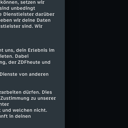
 können, setzen wir
Wald zu
 sind unbedingt
rinnerungen
e Dienstleister darüber
n: Ein Mann mit
geben wir deine Daten
stleister sind. Wir
 uns, dein Erlebnis im
ieten. Dabei
ing, der ZDFheute und
 Dienste von anderen
arbeiten dürfen. Dies
e Zustimmung zu unserer
nter
 und welchen nicht.
nft in deinen