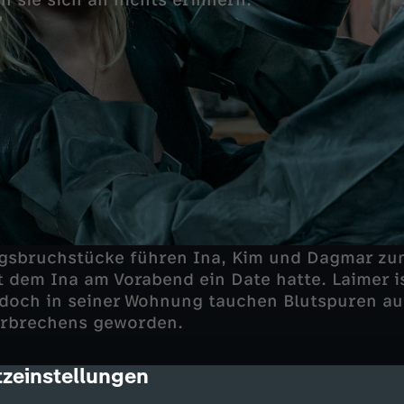
 sie sich an nichts erinnern.
?
ngsbruchstücke führen Ina, Kim und Dagmar z
it dem Ina am Vorabend ein Date hatte. Laimer i
och in seiner Wohnung tauchen Blutspuren auf
Verbrechens geworden.
zeinstellungen
cription
 ihre Wohnung gebracht wurde, um sich auszuk