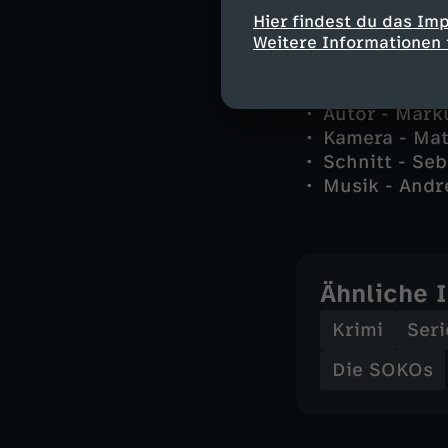
Hier findest du das Im
Stab
Weitere Informationen 
Regie - Patr
Autor - Mar
Kamera - Mat
Schnitt - Se
Musik - Andr
Ähnliche 
Krimi
Seri
Die SOKOs