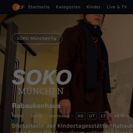
Startseite
Kategorien
Kinder
Live & TV
SOKO München
Rabaukenhaus
Krimi
Serie
spannend
AD
UT
12
44 Min.
Die Leiterin der Kindertagesstätte "Rabau