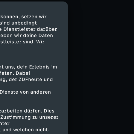
eren Methode
ebeten, wie die
 können, setzen wir
 hat Maike in
 sind unbedingt
e Dienstleister darüber
geben wir deine Daten
stleister sind. Wir
 uns, dein Erlebnis im
ieten. Dabei
ing, der ZDFheute und
 Dienste von anderen
arbeiten dürfen. Dies
e Zustimmung zu unserer
nter
 und welchen nicht.