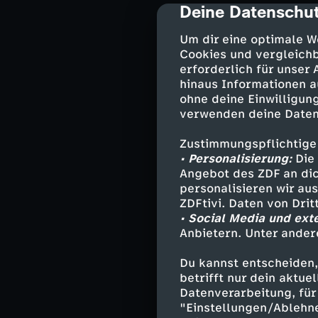
Deine Datenschut
Gassner, zugesp
cmp-dialog-des
bedient: Er hat
Um dir eine optimale W
Mutter, Maike G
Cookies und vergleichb
ein schlechtes L
erforderlich für unser
hinaus Informationen a
ohne deine Einwilligung
verwenden deine Daten
Darsteller
Zustimmungspflichtige
Arthur Bauer
• Personalisierung:
Die 
Katharina Ha
Angebot des ZDF an dic
Dominik Morg
personalisieren wir au
ZDFtivi. Daten von Dri
Franz Ainfach
• Social Media und ext
Antonia "Ton
Anbietern. Unter ander
Dr. Weissenb
Regina Plaue
Du kannst entscheiden,
Florian Buch
betrifft nur dein aktu
Harald Gassn
Datenverarbeitung, für 
Maike Gassne
"Einstellungen/Ablehn