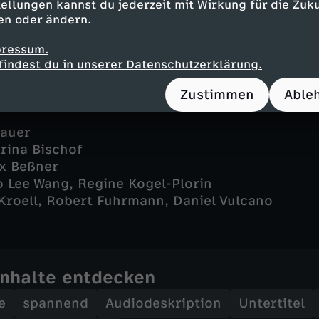
ellungen kannst du jederzeit mit Wirkung für die Zuku
 - Sebastian Gerold
en oder ändern.
 - Leo Tiefenbacher
pressum.
findest du in unserer Datenschutzerklärung.
Zustimmen
Able
Bauer
arina Bischof
ix Beßner
o Lee Wang, Regine Kogel-Plorin
 Kroell, Robert Fuhrmann, Daniel Vulcano
Inhalte entdecken
e
spannend
Audiodeskription
Untertitel