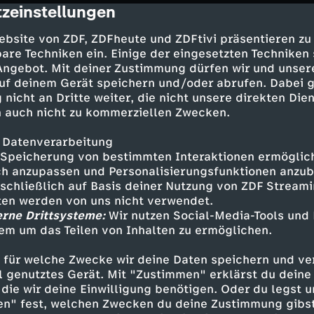
zeinstellungen
rochen. Er hatte sich allerdings einer unsaub
cription
te das Mordopfer um eine Beurteilung darüber g
ebsite von ZDF, ZDFheute und ZDFtivi präsentieren zu
assner, mit ihrem Sohn Finn umgeht, und diese
are Techniken ein. Einige der eingesetzten Techniken
icht gesetzt.
 Angebot. Mit deiner Zustimmung dürfen wir und unser
uf deinem Gerät speichern und/oder abrufen. Dabei 
 nicht an Dritte weiter, die nicht unsere direkten Dien
 auch nicht zu kommerziellen Zwecken.
 Datenverarbeitung
 - Gerd Silberbauer
Speicherung von bestimmten Interaktionen ermöglicht
hn - Bianca Hein
h anzupassen und Personalisierungsfunktionen anzub
enstern - Joscha Kiefer
sschließlich auf Basis deiner Nutzung von ZDF Stream
tten werden von uns nicht verwendet.
nur - Christofer v. Beau
erne Drittsysteme:
Wir nutzen Social-Media-Tools und
i" Bischoff - Amanda da Gloria
em um das Teilen von Inhalten zu ermöglichen.
öck - Florian Odendahl
 - Daniela März
 für welche Zwecke wir deine Daten speichern und ver
ner - Pablo Sprungala
ell genutztes Gerät. Mit "Zustimmen" erklärst du dein
er - Martin Gruber
die wir deine Einwilligung benötigen. Oder du legst u
r - Henrike von Kuick
en" fest, welchen Zwecken du deine Zustimmung gibst