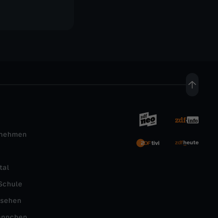
rnehmen
tal
Schule
nsehen
ännchen