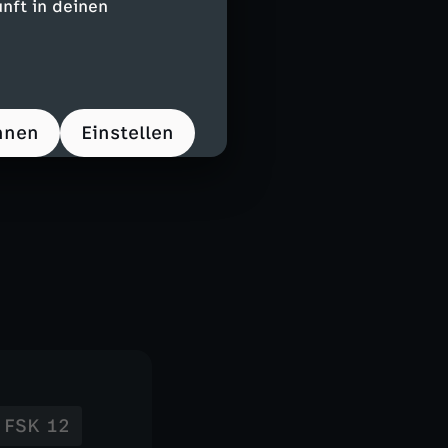
nft in deinen
hnen
Einstellen
FSK 12