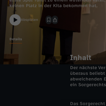
erste Spur führt zu einem wütenden Vater
keinen Platz in der Kita bekommen hat.
Abspielen
Details
Inhalt
Der nächste Ver
überaus beliebt 
abweichenden E
ein Sorgerechts
Das Sorgerecht 