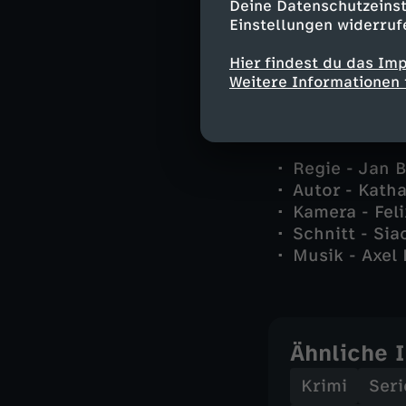
Deine Datenschutzeinst
Thomas Vogel
Einstellungen widerruf
Finn Gassner
und andere -
Hier findest du das Im
Weitere Informationen 
Stab
Regie - Jan 
Autor - Kath
Kamera - Fel
Schnitt - Sia
Musik - Axel
Ähnliche 
Krimi
Seri