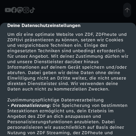
Deine Datenschutzeinstellungen
cmp-dialog-description
Um dir eine optimale Website von ZDF, ZDFheute und
ZDFtivi präsentieren zu können, setzen wir Cookies
und vergleichbare Techniken ein. Einige der
eingesetzten Techniken sind unbedingt erforderlich
für unser Angebot. Mit deiner Zustimmung dürfen wir
Mehr ZDF
Service
und unsere Dienstleister darüber hinaus
Informationen auf deinem Gerät speichern und/oder
ZDF-Apps
ZDFmitreden
abrufen. Dabei geben wir deine Daten ohne deine
Einwilligung nicht an Dritte weiter, die nicht unsere
Smart TV
Kontakt zum ZDF
direkten Dienstleister sind. Wir verwenden deine
Daten auch nicht zu kommerziellen Zwecken.
ZDFtext
Tickets
Zustimmungspflichtige Datenverarbeitung
Livestreams
Zuschauerservice
• Personalisierung:
Die Speicherung von bestimmten
Sendungen A-Z
Hilfe
Interaktionen ermöglicht uns, dein Erlebnis im
Angebot des ZDF an dich anzupassen und
TV-Programm
Personalisierungsfunktionen anzubieten. Dabei
personalisieren wir ausschließlich auf Basis deiner
Nutzung von ZDF Streaming, der ZDFheute und