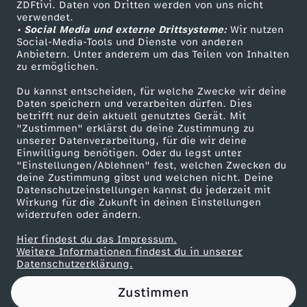
ZDFtivi. Daten von Dritten werden von uns nicht
Das ZDF
verwendet.
• Social Media und externe Drittsysteme:
Wir nutzen
ZDF Unternehmen
Social-Media-Tools und Dienste von anderen
Anbietern. Unter anderem um das Teilen von Inhalten
Karriere
zu ermöglichen.
Presseportal
Du kannst entscheiden, für welche Zwecke wir deine
ZDF goes Schule
Daten speichern und verarbeiten dürfen. Dies
betrifft nur dein aktuell genutztes Gerät. Mit
Werbefernsehen
"Zustimmen" erklärst du deine Zustimmung zu
unserer Datenverarbeitung, für die wir deine
Mainzelmännchen
Einwilligung benötigen. Oder du legst unter
"Einstellungen/Ablehnen" fest, welchen Zwecken du
deine Zustimmung gibst und welchen nicht. Deine
Datenschutzeinstellungen kannst du jederzeit mit
Wirkung für die Zukunft in deinen Einstellungen
widerrufen oder ändern.
Hier findest du das Impressum.
Partner
Weitere Informationen findest du in unserer
Datenschutzerklärung.
Zustimmen