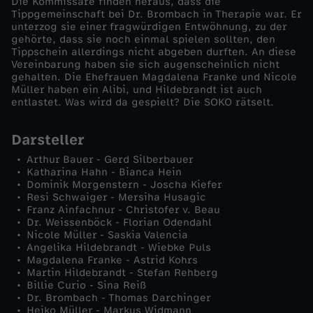
Die Kommissare finden heraus, dass die
Tippgemeinschaft bei Dr. Brombach in Therapie war. Er
e
unterzog sie einer fragwürdigen Entwöhnung, zu der
gehörte, dass sie noch einmal spielen sollten, den
Tippschein allerdings nicht abgeben durften. An diese
m
Vereinbarung haben sie sich augenscheinlich nicht
gehalten. Die Ehefrauen Magdalena Franke und Nicole
Müller haben ein Alibi, und Hildebrandt ist auch
e
entlastet. Was wird da gespielt? Die SOKO rätselt.
i
Darsteller
n
Arthur Bauer - Gerd Silberbauer
Katharina Hahn - Bianca Hein
Dominik Morgenstern - Joscha Kiefer
s
Resi Schwaiger - Mersiha Husagic
Franz Ainfachnur - Christofer v. Beau
Dr. Weissenböck - Florian Odendahl
c
Nicole Müller - Saskia Valencia
Angelika Hildebrandt - Wiebke Puls
h
Magdalena Franke - Astrid Kohrs
Martin Hildebrandt - Stefan Rehberg
Billie Curio - Sina Reiß
a
Dr. Brombach - Thomas Darchinger
Heiko Müller - Markus Widmann