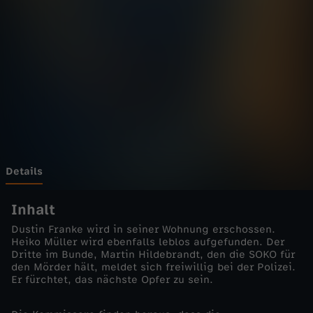
c
h
e
n
-
T
Details
i
Inhalt
Dustin Franke wird in seiner Wohnung erschossen.
p
Heiko Müller wird ebenfalls leblos aufgefunden. Der
Dritte im Bunde, Martin Hildebrandt, den die SOKO für
den Mörder hält, meldet sich freiwillig bei der Polizei.
p
Er fürchtet, das nächste Opfer zu sein.
g