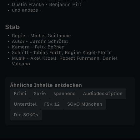
Dustin Franke - Benjamin Hirt
f
und andere -
t
Stab
Regie - Michel Guillaume
Autor - Carolin Schröter
Kamera - Felix Beßner
Schnitt - Tobias Forth, Regine Kogel-Plorin
Musik - Axel Kroell, Robert Fuhrmann, Daniel
Vulcano
Ähnliche Inhalte entdecken
Krimi
Serie
spannend
Audiodeskription
Untertitel
FSK 12
SOKO München
Die SOKOs