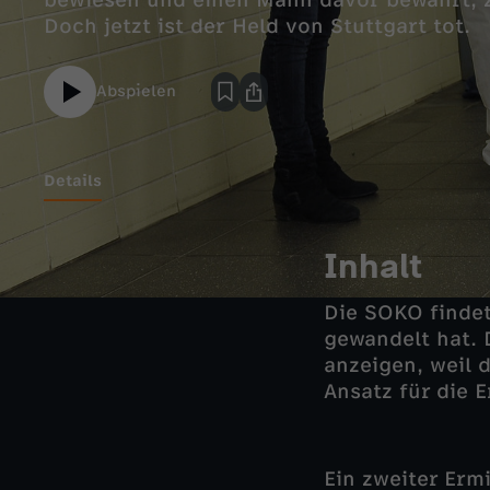
bewiesen und einen Mann davor bewahrt,
Doch jetzt ist der Held von Stuttgart tot.
Abspielen
Details
Inhalt
Die SOKO findet
gewandelt hat.
anzeigen, weil d
Ansatz für die E
Ein zweiter Erm