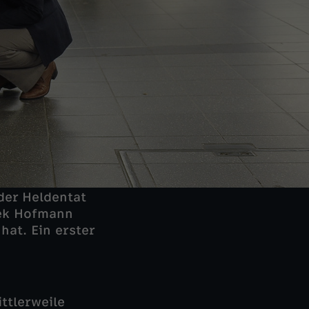
der Heldentat
rek Hofmann
hat. Ein erster
ttlerweile