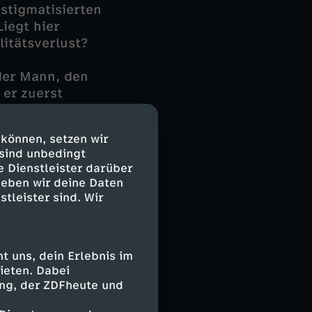
 stigmatisierten
Liegt hier
litätsverlust?
der Mann, den
 er zuerst
um seine
e seines Retters
 können, setzen wir
ädigung.
 sind unbedingt
e Dienstleister darüber
geben wir deine Daten
ns Tageslicht:
stleister sind. Wir
Affäre, und
en ihren Ehemann
h an seinem
 uns, dein Erlebnis im
ieten. Dabei
ing, der ZDFheute und