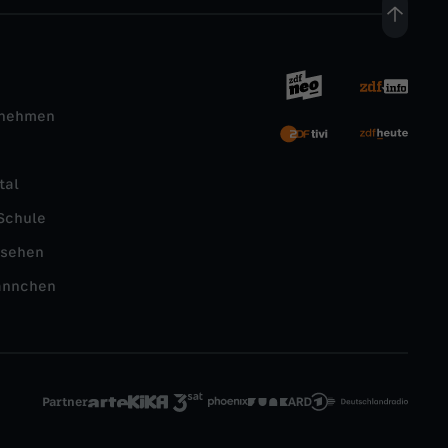
rnehmen
tal
Schule
nsehen
ännchen
Partner