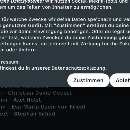
erne Drittsysteme:
Wir nutzen Social-Media-Tools und
em um das Teilen von Inhalten zu ermöglichen.
ert - Astrid M. Fünderich
 für welche Zwecke wir deine Daten speichern und ver
l - Peter Ketnath
ell genutztes Gerät. Mit "Zustimmen" erklärst du dein
- Benjamin Strecker
die wir deine Einwilligung benötigen. Oder du legst u
 - Yve Burbach
en" fest, welchen Zwecken du deine Zustimmung gibst
ellungen kannst du jederzeit mit Wirkung für die Zuku
er - Karl Kranzkowski
en oder ändern.
 Mike Zaka Sommerfeldt
a Wolter - Eva Maria Bayerwaltes
pressum.
ster - Florian Wünsche
findest du in unserer Datenschutzerklärung.
ti" Schrothmann - Michael Gaedt
onntag - Christian Pätzold
Zustimmen
Able
 Camilla Renschke
h - Christian David Gebert
n - Axel Holst
n - Eva-Maria Grein von Friedl
fert - Stephan Schad