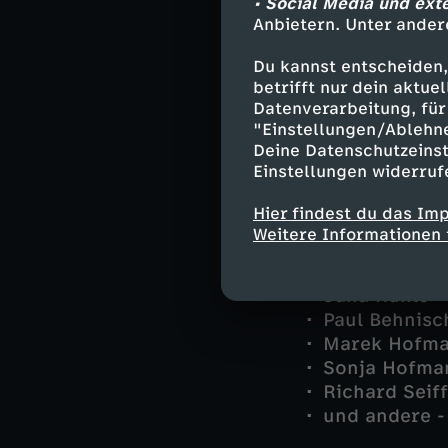
• Social Media und ext
Darsteller
Anbietern. Unter ander
Martina Seiff
Du kannst entscheiden,
Joachim Stol
betrifft nur dein aktu
Rico Sander 
Datenverarbeitung, für 
Selma Kirsch
"Einstellungen/Ablehn
Deine Datenschutzeinst
Michael Kais
Einstellungen widerruf
Jan Arnaud -
Prof. Dr. Lis
Hier findest du das Im
Benedikt För
Weitere Informationen 
Karl "Schrot
Friedemann S
Jana Rühle -
Paul Behnisc
Marek Hofman
Sonja Hofman
Richard Seif
und andere -