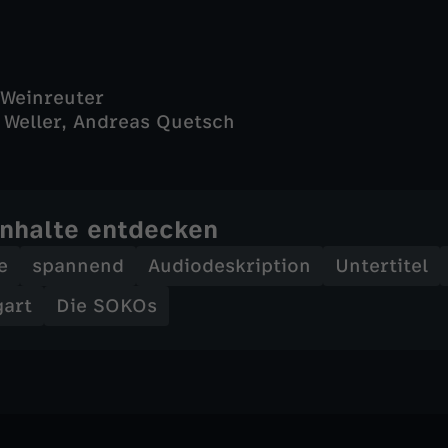
 Weinreuter
k Weller, Andreas Quetsch
Inhalte entdecken
e
spannend
Audiodeskription
Untertitel
gart
Die SOKOs