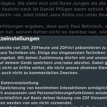
lägers. Sie sieht sich und ihren Jungen als die
 Ansicht nach ist Daniel Pflüger daran schuld. 
Motiv vor, oder leidet Jana Rühle nur unter Rea
mittlungen ergeben, dass auch Paul Behnisch, 
zt hat, seinem Retter nicht so dankbar war, wie
zeinstellungen
Seit der Schlägerei kämpft der Bogenschütze 
cription
finanzielle Zukunft. Aber ohne die Falschaussag
ebsite von ZDF, ZDFheute und ZDFtivi präsentieren zu
ch keine Chance auf eine Versicherungsentsch
are Techniken ein. Einige der eingesetzten Techniken
den in einen Streit, der eskalierte?
 Angebot. Mit deiner Zustimmung dürfen wir und unser
uf deinem Gerät speichern und/oder abrufen. Dabei 
Daniel Pflüger fördert noch eine Verdächtige a
 nicht an Dritte weiter, die nicht unsere direkten Dien
die Frau seines Chefs. Die beiden hatten eine 
 auch nicht zu kommerziellen Zwecken.
wollte mehr. Sonja sollte sich für ihn und geg
 Datenverarbeitung
en. Hat Marek von der Affäre erfahren und sic
Speicherung von bestimmten Interaktionen ermöglicht
ächt?
h anzupassen und Personalisierungsfunktionen anzub
sschließlich auf Basis deiner Nutzung von ZDF Stream
tten werden von uns nicht verwendet.