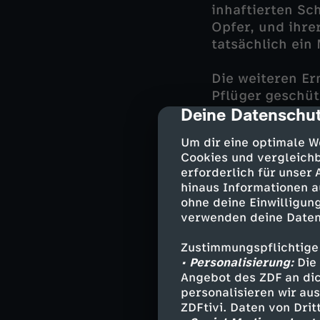
inhaftierten Sch
Opfer, und ihrer
tatsächlich ein 
Die weiteren Er
Pflüger geschüt
Deine Datenschut
angegeben hat. 
cmp-dialog-des
sportliche und 
Um dir eine optimale W
hat Paul Behnis
Cookies und vergleichb
Gerieten die bei
erforderlich für unser
hinaus Informationen a
Der Wandel von 
ohne deine Einwilligung
Sonja Hofmann, 
verwenden deine Daten
Daniel Pflüger 
Zustimmungspflichtige
Marek entscheid
• Personalisierung:
Die 
Mitarbeiter ger
Angebot des ZDF an dic
personalisieren wir au
ZDFtivi. Daten von Dri