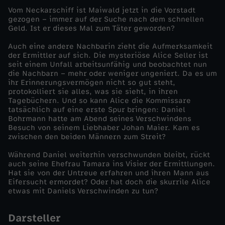
Vom Neckarschiff ist Maiwald jetzt in die Vorstadt
F
gezogen – immer auf der Suche nach dem schnellen
Geld. Ist er dieses Mal zum Täter geworden?
r
Auch eine andere Nachbarin zieht die Aufmerksamkeit
der Ermittler auf sich. Die mysteriöse Alice Seller ist
seit einem Unfall arbeitsunfähig und beobachtet nun
a
die Nachbarn – mehr oder weniger ungeniert. Da es um
ihr Erinnerungsvermögen nicht so gut steht,
u
protokolliert sie alles, was sie sieht, in ihren
Tagebüchern. Und so kann Alice die Kommissare
tatsächlich auf eine erste Spur bringen: Daniel
a
Bohrmann hatte am Abend seines Verschwindens
Besuch von seinem Liebhaber Johan Maier. Kam es
zwischen den beiden Männern zum Streit?
m
Während Daniel weiterhin verschwunden bleibt, rückt
F
auch seine Ehefrau Tamara ins Visier der Ermittlungen.
Hat sie von der Untreue erfahren und ihren Mann aus
Eifersucht ermordet? Oder hat doch die skurrile Alice
e
etwas mit Daniels Verschwinden zu tun?
n
Darsteller