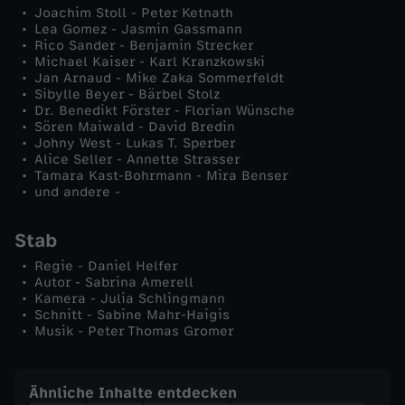
Joachim Stoll - Peter Ketnath
s
Lea Gomez - Jasmin Gassmann
Rico Sander - Benjamin Strecker
t
Michael Kaiser - Karl Kranzkowski
Jan Arnaud - Mike Zaka Sommerfeldt
Sibylle Beyer - Bärbel Stolz
e
Dr. Benedikt Förster - Florian Wünsche
Sören Maiwald - David Bredin
Johny West - Lukas T. Sperber
r
Alice Seller - Annette Strasser
Tamara Kast-Bohrmann - Mira Benser
und andere -
Stab
Regie - Daniel Helfer
Autor - Sabrina Amerell
Kamera - Julia Schlingmann
Schnitt - Sabine Mahr-Haigis
Musik - Peter Thomas Gromer
Ähnliche Inhalte entdecken