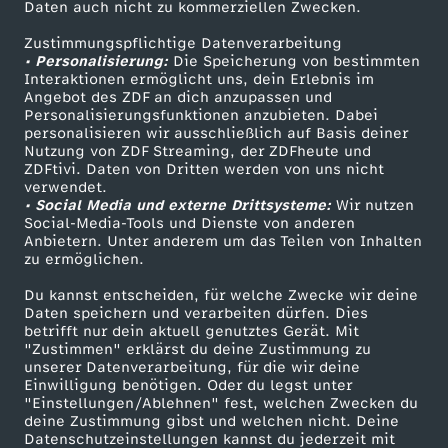
Daten auch nicht zu kommerziellen Zwecken.
ZDFtext
Tickets
Zustimmungspflichtige Datenverarbeitung
Livestreams
Zuschauerservice
• Personalisierung:
Die Speicherung von bestimmten
Sendungen A-Z
Hilfe
Interaktionen ermöglicht uns, dein Erlebnis im
Angebot des ZDF an dich anzupassen und
TV-Programm
Personalisierungsfunktionen anzubieten. Dabei
personalisieren wir ausschließlich auf Basis deiner
Nutzung von ZDF Streaming, der ZDFheute und
ZDFtivi. Daten von Dritten werden von uns nicht
Das ZDF
verwendet.
• Social Media und externe Drittsysteme:
Wir nutzen
ZDF Unternehmen
Social-Media-Tools und Dienste von anderen
Anbietern. Unter anderem um das Teilen von Inhalten
Karriere
zu ermöglichen.
Presseportal
Du kannst entscheiden, für welche Zwecke wir deine
ZDF goes Schule
Daten speichern und verarbeiten dürfen. Dies
betrifft nur dein aktuell genutztes Gerät. Mit
Werbefernsehen
"Zustimmen" erklärst du deine Zustimmung zu
unserer Datenverarbeitung, für die wir deine
Mainzelmännchen
Einwilligung benötigen. Oder du legst unter
"Einstellungen/Ablehnen" fest, welchen Zwecken du
deine Zustimmung gibst und welchen nicht. Deine
Datenschutzeinstellungen kannst du jederzeit mit