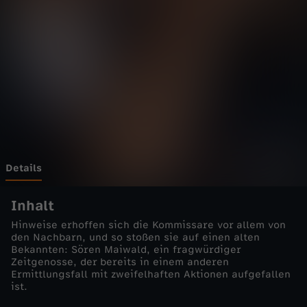
t
t
g
a
r
t
Details
-
Inhalt
Hinweise erhoffen sich die Kommissare vor allem von
D
den Nachbarn, und so stoßen sie auf einen alten
Bekannten: Sören Maiwald, ein fragwürdiger
Zeitgenosse, der bereits in einem anderen
i
Ermittlungsfall mit zweifelhaften Aktionen aufgefallen
ist.
e