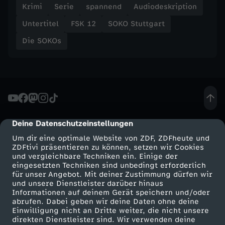
Krimi
Serie
spannend
Audiodeskription
Untertitel
FSK 12
SOKO Stuttgart
Die SOKOs
Deine Datenschutzeinstellungen
cmp-dialog-description
Um dir eine optimale Website von ZDF, ZDFheute und
ZDFtivi präsentieren zu können, setzen wir Cookies
und vergleichbare Techniken ein. Einige der
eingesetzten Techniken sind unbedingt erforderlich
für unser Angebot. Mit deiner Zustimmung dürfen wir
Mehr ZDF
Service
und unsere Dienstleister darüber hinaus
Informationen auf deinem Gerät speichern und/oder
ZDF-Apps
ZDFmitreden
abrufen. Dabei geben wir deine Daten ohne deine
Einwilligung nicht an Dritte weiter, die nicht unsere
Smart TV
Kontakt zum ZDF
direkten Dienstleister sind. Wir verwenden deine