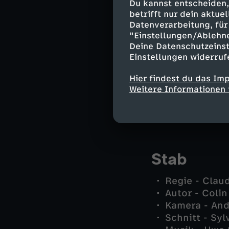
Du kannst entscheiden,
Michael Kais
betrifft nur dein aktu
Amelie Thalh
Datenverarbeitung, für 
Jan Arnaud -
"Einstellungen/Ablehn
Sibylle Beyer
Deine Datenschutzeinst
Dr. Benedikt
Einstellungen widerruf
Luisa Dannhe
Nikolai Petro
Hier findest du das Im
Weitere Informationen 
Daniel Meidli
Fabian Chen 
und andere -
Stab
Regie - Clau
Autor - Colin
Kamera - And
Schnitt - Sy