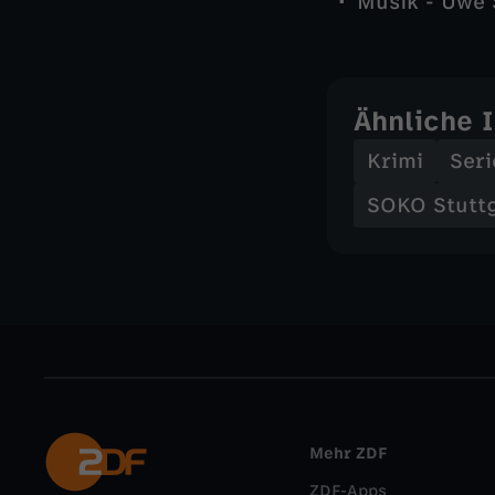
Musik - Uwe
Ähnliche 
Krimi
Seri
SOKO Stutt
Mehr ZDF
ZDF-Apps