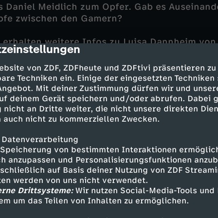
s Daniel Meidlich zum Opfer. Gab es Auseinan
pfe zwischen den Gamern?
erhalten weitere Infos zu Luisa Dannheim von
zeinstellungen
cription
reundin des Kriminalkommissars Rico Sander. 
ch in einem Chatforum einer Initiative gegen 
ebsite von ZDF, ZDFheute und ZDFtivi präsentieren zu
rnt und angefreundet. Amelie beschließt, ohne
are Techniken ein. Einige der eingesetzten Techniken
net an tatrelevante Informationen zu gelangen,
 Angebot. Mit deiner Zustimmung dürfen wir und unser
uf deinem Gerät speichern und/oder abrufen. Dabei 
t. Keine gute Idee, denn die Hackerin begibt si
 nicht an Dritte weiter, die nicht unsere direkten Dien
 auch nicht zu kommerziellen Zwecken.
 Datenverarbeitung
Speicherung von bestimmten Interaktionen ermöglicht
h anzupassen und Personalisierungsfunktionen anzub
sschließlich auf Basis deiner Nutzung von ZDF Stream
ert - Astrid M. Fünderich
tten werden von uns nicht verwendet.
l - Peter Ketnath
erne Drittsysteme:
Wir nutzen Social-Media-Tools und
 Jasmin Gassmann
em um das Teilen von Inhalten zu ermöglichen.
- Benjamin Strecker