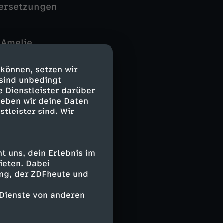
dersetzungen
 Amelie
Die beiden
Frauenhass im
 können, setzen wir
 das Wissen der
 sind unbedingt
 und ermittelt
e Dienstleister darüber
geben wir deine Daten
ch damit in
stleister sind. Wir
 uns, dein Erlebnis im
ieten. Dabei
ing, der ZDFheute und
 Dienste von anderen