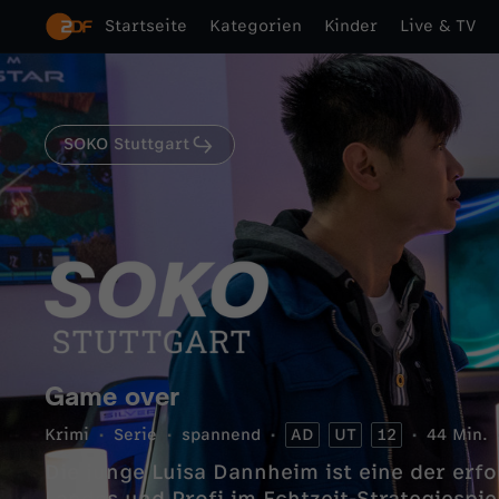
Startseite
Kategorien
Kinder
Live & TV
SOKO Stuttgart
Game over
Krimi
Serie
spannend
AD
UT
12
44 Min.
Die junge Luisa Dannheim ist eine der erfo