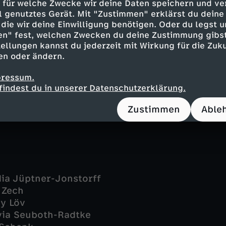
 für welche Zwecke wir deine Daten speichern und ver
er - Karl Kranzkowski
ell genutztes Gerät. Mit "Zustimmen" erklärst du dein
eim - Janina Agnes
die wir deine Einwilligung benötigen. Oder du legst u
 Mike Zaka Sommerfeldt
en" fest, welchen Zwecken du deine Zustimmung gibst
 - Bärbel Stolz
ellungen kannst du jederzeit mit Wirkung für die Zuku
 Förster - Florian Wünsche
en oder ändern.
im - Marisa Bartholomae
vic - Ben Felipe
pressum.
findest du in unserer Datenschutzerklärung.
ch - Josia Krug
- Xiduo Zhao
Zustimmen
Able
dia Jüptner-Jonstorff
 Zech
y Löv
lvia Seuboth-Radtke