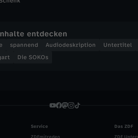
 Schenk
Inhalte entdecken
e
spannend
Audiodeskription
Untertitel
gart
Die SOKOs
Service
Das ZDF
ZDFmitreden
ZDF Unte