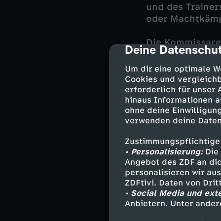
und des Trainer
oder Machtkäm
Die Kommissare 
Deine Datenschut
cmp-dialog-des
Thalheim, der F
Frauen haben si
Um dir eine optimale W
Netz kennengele
Cookies und vergleichb
Kripo, im Inter
erforderlich für unser
hinaus Informationen a
auf eigene Faus
ohne deine Einwilligung
Gefahr.
verwenden deine Daten
Zustimmungspflichtige
• Personalisierung:
Darsteller
Die 
Angebot des ZDF an dic
personalisieren wir au
Martina Seiff
ZDFtivi. Daten von Dri
Joachim Stol
• Social Media und ext
Lea Gomez -
Anbietern. Unter ander
Rico Sander 