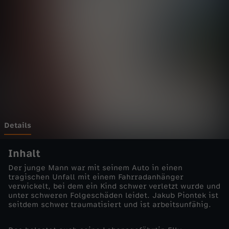
t
t
g
a
r
t
Details
-
Inhalt
Der junge Mann war mit seinem Auto in einen
G
tragischen Unfall mit einem Fahrradanhänger
verwickelt, bei dem ein Kind schwer verletzt wurde und
unter schweren Folgeschäden leidet. Jakub Piontek ist
e
seitdem schwer traumatisiert und ist arbeitsunfähig.
f