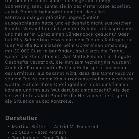
Das belastet auch seine Lebensgefährtin Elly
Schnelting sehr, zumal sie in der Firma Kolbe arbeitet.
ä
Jakub Piontek behauptet nämlich, dass der
Fahrradanhänger plötzlich ungewöhnlich
ausgeschlagen hätte und er deshalb nicht ausweichen
h
konnte. Versucht er sich von der Schuld freizusprechen
und hat er im Opfer einen Sündenbock gesucht? Oder
hat Elly Schnelting etwas mit dem Tod des Kollegen zu
r
tun? Als die Kommissare beim Opfer einen Umschlag
mit 30.000 Euro in bar finden, stellt sich die Frage,
l
woher das Geld stammt. War Malte Feldhoff in illegale
Geschäfte verstrickt, die ihm zum Verhängnis wurden?
Auch die Firmenchefin Bettina Kolbe gerät ins Visier
i
der Ermittler, als bekannt wird, dass das Opfer kurz vor
seinem Tod zu einem Konkurrenzunternehmen wechseln
wollte. Hat sie ihren Chefingenieur nicht umstimmen
c
können und ihn aus Wut darüber umgebracht? Als der
verzweifelte Jakub Piontek die Nerven verliert, gerät
h
die Situation außer Kontrolle.
e
Darsteller
Martina Seiffert - Astrid M. Fünderich
s
Jo Stoll - Peter Ketnath
Toni Kidane - Iman Tekle