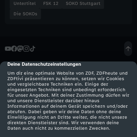
Untertitel
FSK 12
SOKO Stuttgart
Die SOKOs
Deine Datenschutzeinstellungen
cmp-dialog-description
Um dir eine optimale Website von ZDF, ZDFheute und
ZDFtivi präsentieren zu können, setzen wir Cookies
und vergleichbare Techniken ein. Einige der
eingesetzten Techniken sind unbedingt erforderlich
für unser Angebot. Mit deiner Zustimmung dürfen wir
Mehr ZDF
Service
und unsere Dienstleister darüber hinaus
Informationen auf deinem Gerät speichern und/oder
ZDF-Apps
ZDFmitreden
abrufen. Dabei geben wir deine Daten ohne deine
Einwilligung nicht an Dritte weiter, die nicht unsere
Smart TV
Kontakt zum ZDF
direkten Dienstleister sind. Wir verwenden deine
Daten auch nicht zu kommerziellen Zwecken.
ZDFtext
Tickets