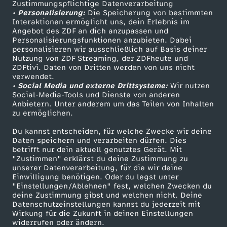
Zustimmungspflichtige Datenverarbeitung
Livestreams
Zuschauerservice
• Personalisierung:
Die Speicherung von bestimmten
Sendungen A-Z
Hilfe
Interaktionen ermöglicht uns, dein Erlebnis im
Angebot des ZDF an dich anzupassen und
TV-Programm
Personalisierungsfunktionen anzubieten. Dabei
personalisieren wir ausschließlich auf Basis deiner
Nutzung von ZDF Streaming, der ZDFheute und
ZDFtivi. Daten von Dritten werden von uns nicht
Das ZDF
verwendet.
• Social Media und externe Drittsysteme:
Wir nutzen
ZDF Unternehmen
Social-Media-Tools und Dienste von anderen
Anbietern. Unter anderem um das Teilen von Inhalten
Karriere
zu ermöglichen.
Presseportal
Du kannst entscheiden, für welche Zwecke wir deine
ZDF goes Schule
Daten speichern und verarbeiten dürfen. Dies
betrifft nur dein aktuell genutztes Gerät. Mit
Werbefernsehen
"Zustimmen" erklärst du deine Zustimmung zu
unserer Datenverarbeitung, für die wir deine
Mainzelmännchen
Einwilligung benötigen. Oder du legst unter
"Einstellungen/Ablehnen" fest, welchen Zwecken du
deine Zustimmung gibst und welchen nicht. Deine
Datenschutzeinstellungen kannst du jederzeit mit
Wirkung für die Zukunft in deinen Einstellungen
widerrufen oder ändern.