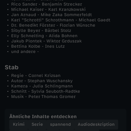
Rico Sander - Benjamin Strecker
G
Michael Kaiser - Karl Kranzkowski
Jan Arnaud - Mike Zaka Sommerfeldt
e
Karl "Schrotti" Schrothmann - Michael Gaedt
Dr. Benedikt Förster - Florian Wünsche
Sibylle Beyer - Bärbel Stolz
s
Elly Schnelting - Alida Bohnen
Jakub Piontek - Wiktor Grduszak
Bettina Kolbe - Ines Lutz
p
und andere -
a
Stab
n
Regie - Cornel Krizsan
Autor - Stephan Wuschansky
Kamera - Julia Schlingmann
n
Schnitt - Sylvia Seuboth-Radtke
Musik - Peter Thomas Gromer
Ähnliche Inhalte entdecken
Krimi
Serie
spannend
Audiodeskription