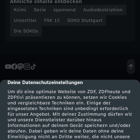
Ähnliche Inhalte entdecken
Krimi
Serie
spannend
Audiodeskription
Untertitel
FSK 12
SOKO Stuttgart
Die SOKOs
Deine Datenschutzeinstellungen
cmp-dialog-description
Um dir eine optimale Website von ZDF, ZDFheute und
ZDFtivi präsentieren zu können, setzen wir Cookies
und vergleichbare Techniken ein. Einige der
eingesetzten Techniken sind unbedingt erforderlich
für unser Angebot. Mit deiner Zustimmung dürfen wir
Mehr ZDF
Service
und unsere Dienstleister darüber hinaus
Informationen auf deinem Gerät speichern und/oder
ZDF-Apps
ZDFmitreden
abrufen. Dabei geben wir deine Daten ohne deine
Einwilligung nicht an Dritte weiter, die nicht unsere
Smart TV
Kontakt zum ZDF