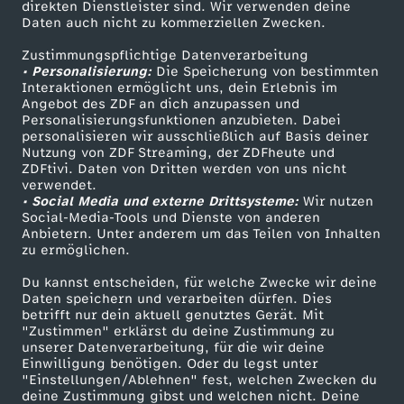
direkten Dienstleister sind. Wir verwenden deine
Daten auch nicht zu kommerziellen Zwecken.
ZDFtext
Tickets
Zustimmungspflichtige Datenverarbeitung
Livestreams
Zuschauerservice
• Personalisierung:
Die Speicherung von bestimmten
Sendungen A-Z
Hilfe
Interaktionen ermöglicht uns, dein Erlebnis im
Angebot des ZDF an dich anzupassen und
TV-Programm
Personalisierungsfunktionen anzubieten. Dabei
personalisieren wir ausschließlich auf Basis deiner
Nutzung von ZDF Streaming, der ZDFheute und
ZDFtivi. Daten von Dritten werden von uns nicht
Das ZDF
verwendet.
• Social Media und externe Drittsysteme:
Wir nutzen
ZDF Unternehmen
Social-Media-Tools und Dienste von anderen
Anbietern. Unter anderem um das Teilen von Inhalten
Karriere
zu ermöglichen.
Presseportal
Du kannst entscheiden, für welche Zwecke wir deine
ZDF goes Schule
Daten speichern und verarbeiten dürfen. Dies
betrifft nur dein aktuell genutztes Gerät. Mit
Werbefernsehen
"Zustimmen" erklärst du deine Zustimmung zu
unserer Datenverarbeitung, für die wir deine
Mainzelmännchen
Einwilligung benötigen. Oder du legst unter
"Einstellungen/Ablehnen" fest, welchen Zwecken du
deine Zustimmung gibst und welchen nicht. Deine