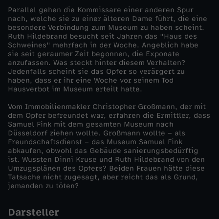
Parallel gehen die Kommissare einer anderen Spur
l
nach, welche sie zu einer älteren Dame führt, die eine
besondere Verbindung zum Museum zu haben scheint.
Ruth Hildebrand besucht seit Jahren das "Haus des
e
Schweines" mehrfach in der Woche. Angeblich habe
sie seit geraumer Zeit begonnen, die Exponate
anzufassen. Was steckt hinter diesem Verhalten?
n
Jedenfalls scheint sie das Opfer so verärgert zu
haben, dass er ihr eine Woche vor seinem Tod
v
Hausverbot im Museum erteilt hatte.
Vom Immobilienmakler Christopher Großmann, der mit
o
dem Opfer befreundet war, erfahren die Ermittler, dass
Samuel Fink mit dem gesamten Museum nach
Düsseldorf ziehen wollte. Großmann wollte – als
r
Freundschaftsdienst – das Museum Samuel Fink
abkaufen, obwohl das Gebäude sanierungsbedürftig
d
ist. Wussten Dinni Kruse und Ruth Hildebrand von den
Umzugsplänen des Opfers? Beiden Frauen hätte diese
Tatsache nicht zugesagt, aber reicht das als Grund,
i
jemanden zu töten?
e
Darsteller