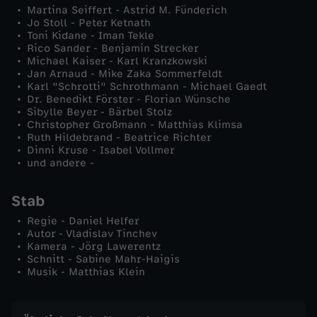
Martina Seiffert - Astrid M. Fünderich
S
Jo Stoll - Peter Ketnath
Toni Kidane - Iman Tekle
ä
Rico Sander - Benjamin Strecker
Michael Kaiser - Karl Kranzkowski
Jan Arnaud - Mike Zaka Sommerfeldt
u
Karl "Schrotti" Schrothmann - Michael Gaedt
Dr. Benedikt Förster - Florian Wünsche
Sibylle Beyer - Bärbel Stolz
e
Christopher Großmann - Matthias Klimsa
Ruth Hildebrand - Beatrice Richter
Dinni Kruse - Isabel Vollmer
und andere -
Stab
Regie - Daniel Helfer
Autor - Vladislav Tinchev
Kamera - Jörg Lawerentz
Schnitt - Sabine Mahr-Haigis
Musik - Matthias Klein