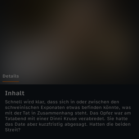
t
t
g
a
r
t
Details
-
Inhalt
Schnell wird klar, dass sich in oder zwischen den
P
schweinischen Exponaten etwas befinden könnte, was
mit der Tat in Zusammenhang steht. Das Opfer war am
Tatabend mit einer Dinni Kruse verabredet. Sie hatte
e
das Date aber kurzfristig abgesagt. Hatten die beiden
Streit?
r