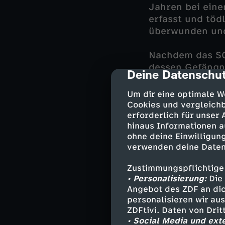
Jahren bei eine
erfasst und töd
überwunden und 
Nachdem das SO
dessen Gefängni
Deine Datenschut
cmp-dialog-des
Import-/Export-
Bühler.
Um dir eine optimale W
Cookies und vergleichb
Die Ermittlunge
erforderlich für unser
hinaus Informationen a
Opfer unter eine
ohne deine Einwilligung
dass Agon Gashi
verwenden deine Daten
Verbindungen g
Unschuld beweis
Zustimmungspflichtige
es deshalb ster
• Personalisierung:
Die 
Angebot des ZDF an dic
personalisieren wir au
ZDFtivi. Daten von Dri
Darsteller
• Social Media und ext