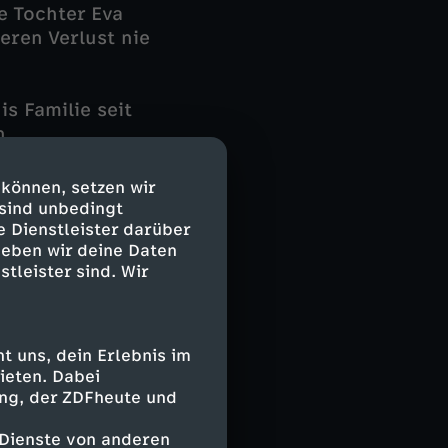
e Tochter Eva
eren Verlust nie
 Familie seit
n
ins Spiel: Klaus
 können, setzen wir
 sind unbedingt
hler und das
e Dienstleister darüber
geben wir deine Daten
lches zeigt,
stleister sind. Wir
können neue
r seine
talay. Musste
 uns, dein Erlebnis im
ieten. Dabei
ing, der ZDFheute und
 Dienste von anderen