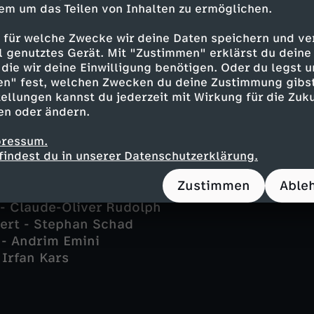
em um das Teilen von Inhalten zu ermöglichen.
ert - Astrid M. Fünderich
 für welche Zwecke wir deine Daten speichern und ver
 Stoll - Peter Ketnath
ell genutztes Gerät. Mit "Zustimmen" erklärst du dein
- Benjamin Strecker
die wir deine Einwilligung benötigen. Oder du legst u
 - Yve Burbach
en" fest, welchen Zwecken du deine Zustimmung gibst
er - Karl Kranzkowski
ellungen kannst du jederzeit mit Wirkung für die Zuku
ti" Schrothmann - Michael Gaedt
en oder ändern.
 Mike Zaka Sommerfeldt
ster - Florian Wünsche
pressum.
findest du in unserer Datenschutzerklärung.
- Roland Jankowsky
 Anna Schäfer
Zustimmen
Able
- Shadi Hedayati
 - Claude-Oliver Rudolph
fert - Stephan Schad
 - Andrim Emini
 Irfan Kars