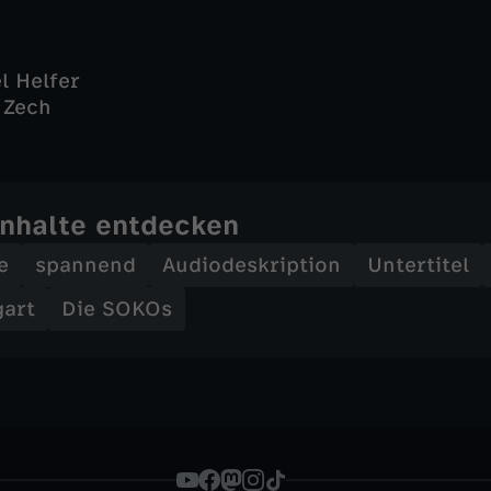
l Helfer
 Zech
Inhalte entdecken
e
spannend
Audiodeskription
Untertitel
gart
Die SOKOs