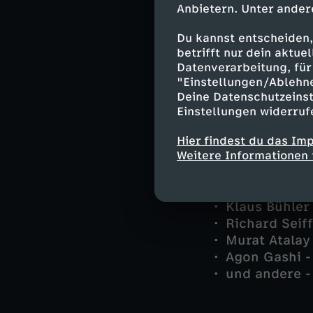
Anbietern. Unter ander
Martina Seiff
Du kannst entscheiden,
Joachim "Jo"
betrifft nur dein aktu
Rico Sander 
Datenverarbeitung, für 
Selma Kirsch
"Einstellungen/Ablehn
Michael Kais
Deine Datenschutzeinst
Karl "Schrot
Einstellungen widerruf
Jan Arnaud -
Benedikt För
Hier findest du das Im
Weitere Informationen 
Robert Lang 
Sofia Lang -
Leyla Atalay 
Klaus Bühler
Richard Seif
Murat Atalay
Agon Gashi -
und andere -