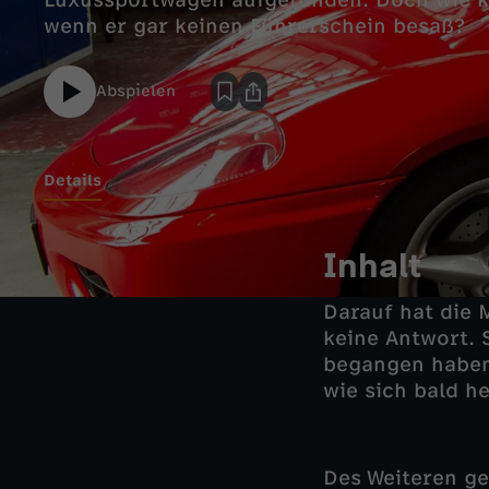
Luxussportwagen aufgefunden. Doch wie k
wenn er gar keinen Führerschein besaß?
Abspielen
Details
Inhalt
Darauf hat die 
keine Antwort. S
begangen haben 
wie sich bald he
Des Weiteren ge