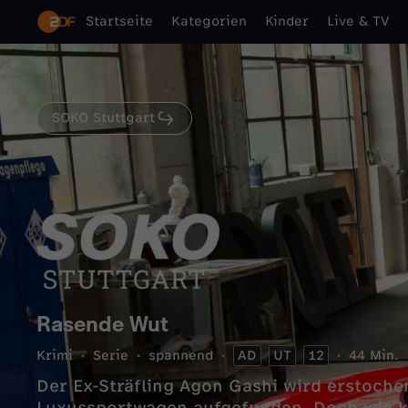
Startseite
Kategorien
Kinder
Live & TV
SOKO Stuttgart
Rasende Wut
Krimi
Serie
spannend
AD
UT
12
44 Min.
Der Ex-Sträfling Agon Gashi wird erstoche