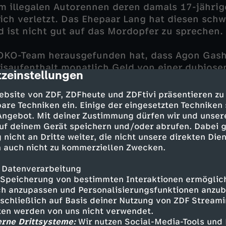
m illegalen Autorennen deren damals 17-jährig
lich verletzt. Das Ehepaar Lang hat diesen schw
ist nicht gut auf das Mordopfer zu sprechen.
KO-Team herausgefunden hat, dass Agon Gashis
saufenthalt monatlich Geld von einer dubiose
zeinstellungen
cription
Firma erhält, kommt ein weiterer Verdächtiger 
ebsite von ZDF, ZDFheute und ZDFtivi präsentieren zu
are Techniken ein. Einige der eingesetzten Techniken
n lassen vermuten, dass Leyla Atalay, Klaus Bü
 Angebot. Mit deiner Zustimmung dürfen wir und unser
uf deinem Gerät speichern und/oder abrufen. Dabei 
r Decke steckten. Als Rico ein Video findet, we
 nicht an Dritte weiter, die nicht unsere direkten Dien
 nicht für Eva Langs Tod verantwortlich war, 
 auch nicht zu kommerziellen Zwecken.
ezogen werden. Mit dem Video konnte das Opfe
en und war damit eine Gefahr für Bühler und A
 Datenverarbeitung
ben?
Speicherung von bestimmten Interaktionen ermöglicht
h anzupassen und Personalisierungsfunktionen anzub
sschließlich auf Basis deiner Nutzung von ZDF Stream
tten werden von uns nicht verwendet.
erne Drittsysteme:
Wir nutzen Social-Media-Tools und