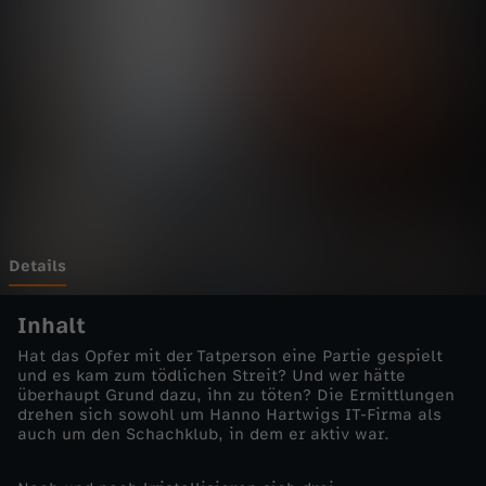
t
t
g
a
r
t
Details
-
Inhalt
Hat das Opfer mit der Tatperson eine Partie gespielt
S
und es kam zum tödlichen Streit? Und wer hätte
überhaupt Grund dazu, ihn zu töten? Die Ermittlungen
drehen sich sowohl um Hanno Hartwigs IT-Firma als
c
auch um den Schachklub, in dem er aktiv war.
h