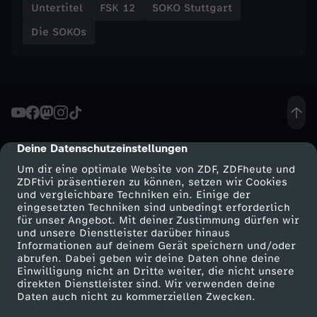
Untertitel
FSK 12
SOKO Stuttgart
Die SOKOs
Deine Datenschutzeinstellungen
cmp-dialog-description
Um dir eine optimale Website von ZDF, ZDFheute und
ZDFtivi präsentieren zu können, setzen wir Cookies
und vergleichbare Techniken ein. Einige der
eingesetzten Techniken sind unbedingt erforderlich
für unser Angebot. Mit deiner Zustimmung dürfen wir
Mehr ZDF
Service
und unsere Dienstleister darüber hinaus
Informationen auf deinem Gerät speichern und/oder
ZDF-Apps
ZDFmitreden
abrufen. Dabei geben wir deine Daten ohne deine
Einwilligung nicht an Dritte weiter, die nicht unsere
Smart TV
Kontakt zum ZDF
direkten Dienstleister sind. Wir verwenden deine
Daten auch nicht zu kommerziellen Zwecken.
ZDFtext
Tickets