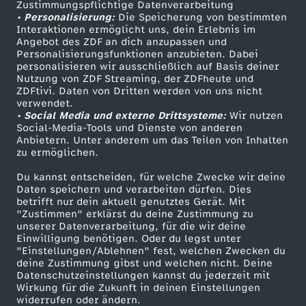
Zustimmungspflichtige Datenverarbeitung
Livestreams
Zuschauerservice
• Personalisierung:
Die Speicherung von bestimmten
Sendungen A-Z
Hilfe
Interaktionen ermöglicht uns, dein Erlebnis im
Angebot des ZDF an dich anzupassen und
TV-Programm
Personalisierungsfunktionen anzubieten. Dabei
personalisieren wir ausschließlich auf Basis deiner
Nutzung von ZDF Streaming, der ZDFheute und
ZDFtivi. Daten von Dritten werden von uns nicht
Das ZDF
verwendet.
• Social Media und externe Drittsysteme:
Wir nutzen
ZDF Unternehmen
Social-Media-Tools und Dienste von anderen
Anbietern. Unter anderem um das Teilen von Inhalten
Karriere
zu ermöglichen.
Presseportal
Du kannst entscheiden, für welche Zwecke wir deine
ZDF goes Schule
Daten speichern und verarbeiten dürfen. Dies
betrifft nur dein aktuell genutztes Gerät. Mit
Werbefernsehen
"Zustimmen" erklärst du deine Zustimmung zu
unserer Datenverarbeitung, für die wir deine
Mainzelmännchen
Einwilligung benötigen. Oder du legst unter
"Einstellungen/Ablehnen" fest, welchen Zwecken du
deine Zustimmung gibst und welchen nicht. Deine
Datenschutzeinstellungen kannst du jederzeit mit
Wirkung für die Zukunft in deinen Einstellungen
widerrufen oder ändern.