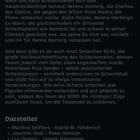
Nach und nach kristallisieren sich drei
Hauptverdächtige heraus: Verena Hartwig, die Ehefrau
a
des Opfers, die gegen den Willen ihres Manns die
Firma verkaufen wollte. Björn Fellski, Verena Hartwigs
Ex-Mann, der gleichermaßen ein brillanter
c
Schachspieler wie Narzisst ist und schwer in seiner
Eitelkeit gekränkt war, als seine Ex sich neu verliebt
und ihn für Hanno Hartwig verlassen hat.
h
Und dann gibt es da auch noch Sebastian Seitz, die
m
große Nachwuchshoffnung des Schachvereins, dessen
Talent jedoch vom Opfer stark angezweifelt wurde.
Kommissar Rico Sander – selbst passionierter
a
Schachspieler – ermittelt undercover im Schachklub
und stößt hier auf so einige interessante
Verstrickungen. Wie beim Schach scheinen alle
t
Figuren miteinander verbunden und gut gedeckt zu
sein, sodass das Team der SOKO die richtigen Züge
t
ausführen muss, um die Tatperson zu entlarven.
Darsteller
Martina Seiffert - Astrid M. Fünderich
Joachim Stoll - Peter Ketnath
Lea Gomez - Jasmin Gassmann