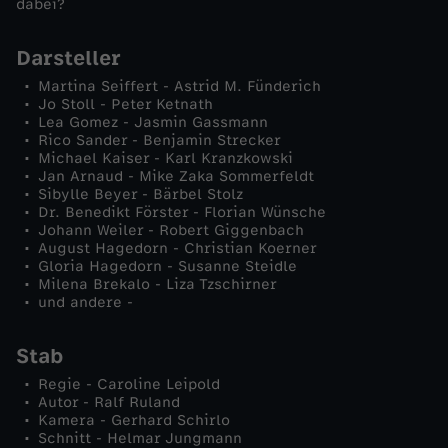
dabei?
t
Darsteller
e
Martina Seiffert - Astrid M. Fünderich
Jo Stoll - Peter Ketnath
n
Lea Gomez - Jasmin Gassmann
Rico Sander - Benjamin Strecker
Michael Kaiser - Karl Kranzkowski
Jan Arnaud - Mike Zaka Sommerfeldt
Sibylle Beyer - Bärbel Stolz
Dr. Benedikt Förster - Florian Wünsche
Johann Weiler - Robert Giggenbach
August Hagedorn - Christian Koerner
Gloria Hagedorn - Susanne Steidle
Milena Brekalo - Liza Tzschirner
und andere -
Stab
Regie - Caroline Leipold
Autor - Ralf Ruland
Kamera - Gerhard Schirlo
Schnitt - Helmar Jungmann