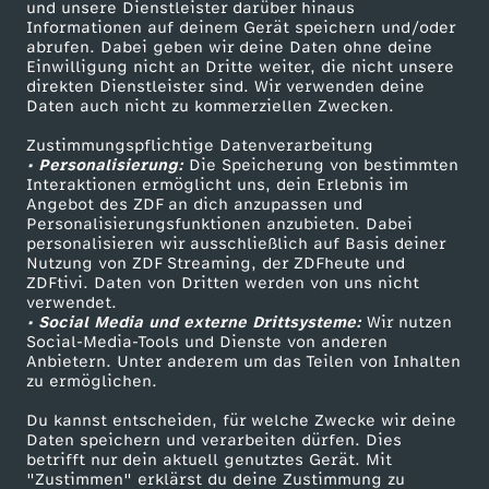
Mehr ZDF
Service
und unsere Dienstleister darüber hinaus
Informationen auf deinem Gerät speichern und/oder
ZDF-Apps
ZDFmitreden
abrufen. Dabei geben wir deine Daten ohne deine
Einwilligung nicht an Dritte weiter, die nicht unsere
Smart TV
Kontakt zum ZDF
direkten Dienstleister sind. Wir verwenden deine
Daten auch nicht zu kommerziellen Zwecken.
ZDFtext
Tickets
Zustimmungspflichtige Datenverarbeitung
Livestreams
Zuschauerservice
• Personalisierung:
Die Speicherung von bestimmten
Sendungen A-Z
Hilfe
Interaktionen ermöglicht uns, dein Erlebnis im
Angebot des ZDF an dich anzupassen und
TV-Programm
Personalisierungsfunktionen anzubieten. Dabei
personalisieren wir ausschließlich auf Basis deiner
Nutzung von ZDF Streaming, der ZDFheute und
ZDFtivi. Daten von Dritten werden von uns nicht
Das ZDF
verwendet.
• Social Media und externe Drittsysteme:
Wir nutzen
ZDF Unternehmen
Social-Media-Tools und Dienste von anderen
Anbietern. Unter anderem um das Teilen von Inhalten
Karriere
zu ermöglichen.
Presseportal
Du kannst entscheiden, für welche Zwecke wir deine
ZDF goes Schule
Daten speichern und verarbeiten dürfen. Dies
betrifft nur dein aktuell genutztes Gerät. Mit
Werbefernsehen
"Zustimmen" erklärst du deine Zustimmung zu