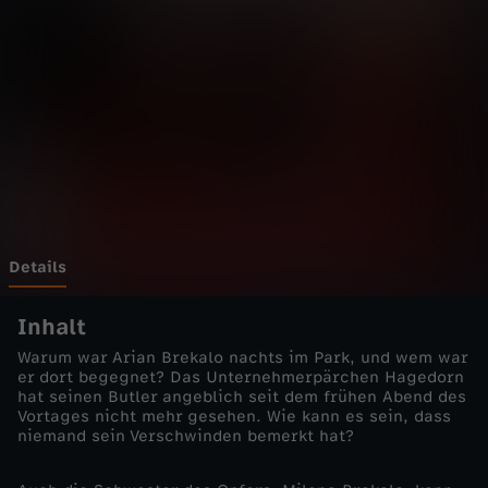
t
t
g
a
r
t
Details
-
Inhalt
Warum war Arian Brekalo nachts im Park, und wem war
S
er dort begegnet? Das Unternehmerpärchen Hagedorn
hat seinen Butler angeblich seit dem frühen Abend des
Vortages nicht mehr gesehen. Wie kann es sein, dass
t
niemand sein Verschwinden bemerkt hat?
e