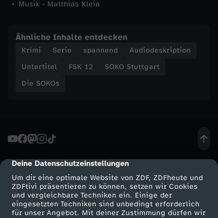
Musik - Matthias Klein
Ähnliche Inhalte entdecken
Krimi
Serie
spannend
Audiodeskription
Untertitel
FSK 12
SOKO Stuttgart
Die SOKOs
Deine Datenschutzeinstellungen
cmp-dialog-description
Um dir eine optimale Website von ZDF, ZDFheute und
ZDFtivi präsentieren zu können, setzen wir Cookies
und vergleichbare Techniken ein. Einige der
eingesetzten Techniken sind unbedingt erforderlich
für unser Angebot. Mit deiner Zustimmung dürfen wir