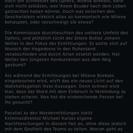
Auch die Schwester des Opfers, Milena Brekalo, kann
sich nicht erklären, wer ihrem Bruder nach dem Leben
t
getrachtet haben könnte. Doch war zwischen den
Geschwistern wirklich alles so harmonisch wie Milena
behauptet, oder verschweigt sie etwas?
s
Die Kommissare durchleuchten das weitere Umfeld des
Opfers, und plötzlich rückt der ältere Butler Johann
z
Weiler in den Fokus der Ermittlungen. Er sollte sich auf
Wunsch der Hagedorns in den Ruhestand
u
verabschieden und durch Arian ersetzt werden. Hat
Weiler den jüngeren Konkurrenten aus dem Weg
geräumt?
D
Als während der Ermittlungen bei Milena Brekalo
eingebrochen wird, wirft das ein neues Licht auf den
i
Wahrheitsgehalt ihrer Aussagen. Denn schnell wird
klar, dass der Mord mit dem Einbruch in Verbindung zu
e
stehen scheint. Was hat die einbrechende Person bei
ihr gesucht?
n
Parallel zu den Mordermittlungen stellt
Kriminaldirektor Michael Kaiser eigene
Nachforschungen in diesem Fall an, ohne diese jedoch
s
mit dem Großteil des Teams zu teilen. Worum geht es