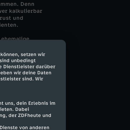
kommen. Denn
er kalkulierbar
rust und
ienten.
e ehemalige
die gelegentlich
n: Ihr falle es
 können, setzen wir
m dem Opfer
 sind unbedingt
 behauptet, die
e Dienstleister darüber
geben wir deine Daten
nd dem
stleister sind. Wir
zu dem sehr
ann.
 uns, dein Erlebnis im
ieten. Dabei
ing, der ZDFheute und
 Dienste von anderen