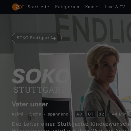
Startseite
Kategorien
Kinder
Live & TV
SOKO Stuttgart
Vater unser
Krimi
Serie
spannend
AD
UT
12
44 Min.
Der Leiter einer Stuttgarter Kinderwunschk