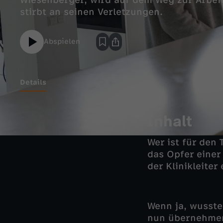
Wiesenberger, wird auf dem Weg zur Arbei
stirbt an seinen Verletzungen.
Abspielen
Details
Inhalt
Wer ist für den
das Opfer einer
der Klinikleiter
Wenn ja, wusste
nun übernehmen