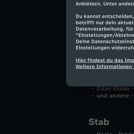
Anbietern. Unter ander
Martina Seiff
Du kannst entscheiden,
Joachim Stol
betrifft nur dein aktu
Lea Gomez -
Datenverarbeitung, für 
Rico Sander 
"Einstellungen/Ablehn
Michael Kais
Deine Datenschutzeinst
Jan Arnaud -
Einstellungen widerruf
Sibylle Beyer
Dr. Benedikt
Hier findest du das Im
Weitere Informationen 
Alexander Zie
Dr. Johannes
Nadja Ziegler
Dilan Elmas 
und andere -
Stab