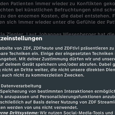
d den Patienten immer wieder zu Konflikten ge
ichten bei künstlichen Befruchtungen sind schw
zu den enormen Kosten, die dabei entstehen. F
n sich immer wieder unter die Gefühle der Pat
ja Ziegler. Laut Johannes Wiesenberger hat di
zeinstellungen
cription
inderwunschklinik eine psychische Erkrankung, 
lgreichen künstlichen Befruchtung auftreten kan
ebsite von ZDF, ZDFheute und ZDFtivi präsentieren zu
d als ihr eigenes anzuerkennen. Sie habe daru
are Techniken ein. Einige der eingesetzten Techniken
auert und ihm gedroht. Nadja Ziegler hingegen
 Angebot. Mit deiner Zustimmung dürfen wir und unser
uf deinem Gerät speichern und/oder abrufen. Dabei 
 ihrer Behandlung Fehler gemacht, die ihrem u
 nicht an Dritte weiter, die nicht unsere direkten Dien
hres Mannes Alexander Ziegler im Weg stünden.
 auch nicht zu kommerziellen Zwecken.
erteam eröffnet sich ein Fall voller Emotionen 
 Datenverarbeitung
hema, was unter "Familie" verstanden werden k
Speicherung von bestimmten Interaktionen ermöglicht
h anzupassen und Personalisierungsfunktionen anzub
sschließlich auf Basis deiner Nutzung von ZDF Stream
tten werden von uns nicht verwendet.
erne Drittsysteme:
Wir nutzen Social-Media-Tools und