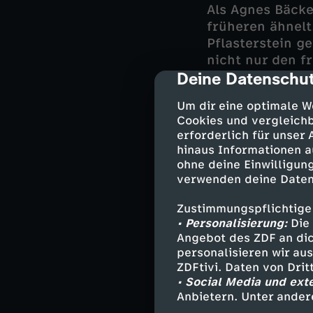
Als Agnes Bäcke
früheren ähnelt
Pflasterstein ge
nicht nur den f
Deine Datenschut
cmp-dialog-des
Schnell wird kl
Um dir eine optimale W
entstanden ist.
Cookies und vergleichb
wollte, dass al
erforderlich für unser
als Mörder aus.
hinaus Informationen a
Valentin Exner. 
ohne deine Einwilligung
verbunden hat?
verwenden deine Daten
Zustimmungspflichtige
• Personalisierung:
Die 
Darsteller
Angebot des ZDF an dic
personalisieren wir au
ZDFtivi. Daten von Dri
Major Max He
• Social Media und ext
Bezirksinspe
Anbietern. Unter ander
Gruppeninspe