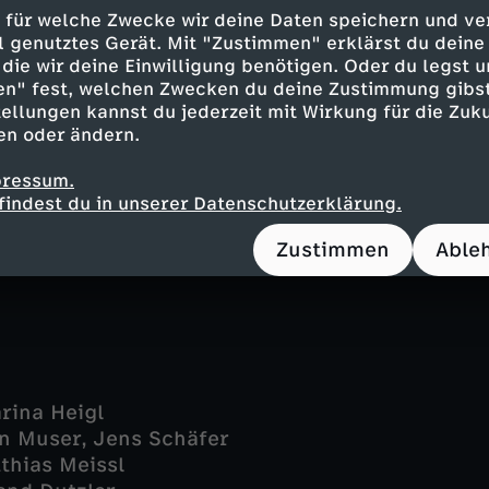
tte Wolf - Brigitte Kren
 für welche Zwecke wir deine Daten speichern und ver
a Beck - Maria Happel
ell genutztes Gerät. Mit "Zustimmen" erklärst du dein
er Julius Rubatsch - Max Fischnaller
die wir deine Einwilligung benötigen. Oder du legst u
r - Harald Windisch
en" fest, welchen Zwecken du deine Zustimmung gibst
ellungen kannst du jederzeit mit Wirkung für die Zuku
 - Imre Lichtenberger
en oder ändern.
- Julia Koch
r - Peter Fieseler
pressum.
r - Paula Hainberger
findest du in unserer Datenschutzerklärung.
er - Isabella Knöll
- Lisa Weidenmüller
Zustimmen
Able
rina Heigl
in Muser, Jens Schäfer
thias Meissl