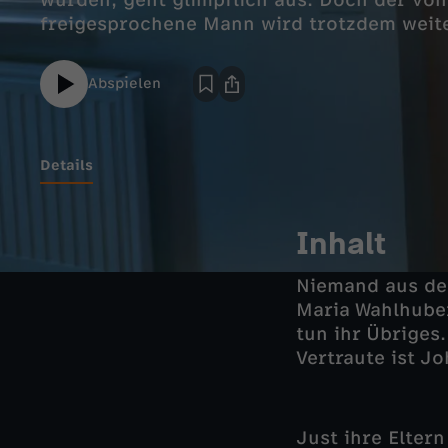
wurden, geht glimpflich aus. Doch der vo
freigesprochene Mann wird trotzdem weite
Abspielen
Details
Inhalt
Niemand aus der
Maria Wahlhuber
tun ihr Übriges
Vertraute ist J
Just ihre Elter