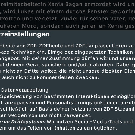
reimitarbeiterin Xenia Bagan ermordet wird und
, wird Lukas mit einem durchs Fenster geworf
troffen und verletzt. Zuviel für seinen Vater, de
rüheren Mord, sondern auch jenen an Xenia ges
zeinstellungen
cription
ar, dass das Geständnis aus einer Übersprungs
ebsite von ZDF, ZDFheute und ZDFtivi präsentieren zu
 Polmer hielt dem Druck von außen nicht mehr 
are Techniken ein. Einige der eingesetzten Techniken
les vorbei ist. Seine Erzählungen des Tathergan
 Angebot. Mit deiner Zustimmung dürfen wir und unser
 Die Handyauswertung der Toten zeigt einen re
uf deinem Gerät speichern und/oder abrufen. Dabei 
Nun stellt sich die Frage: Gab es mehr, was die
 nicht an Dritte weiter, die nicht unsere direkten Dien
 auch nicht zu kommerziellen Zwecken.
 Datenverarbeitung
Speicherung von bestimmten Interaktionen ermöglicht
h anzupassen und Personalisierungsfunktionen anzub
sschließlich auf Basis deiner Nutzung von ZDF Stream
tten werden von uns nicht verwendet.
rzog - Martin Gruber
erne Drittsysteme:
Wir nutzen Social-Media-Tools und
ktor Klaus Lechner - Andreas Kiendl
em um das Teilen von Inhalten zu ermöglichen.
ktorin Penny Lanz - Lilian Klebow