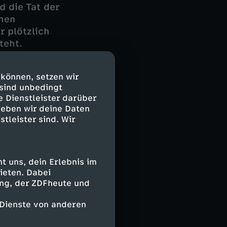
 die Tat der
enen
r plötzlich
teht.
handlung
 können, setzen wir
stand und
 sind unbedingt
gs schließen ihn
e Dienstleister darüber
gen Kontakt zu
geben wir deine Daten
 beiden
stleister sind. Wir
 uns, dein Erlebnis im
ieten. Dabei
ing, der ZDFheute und
 Dienste von anderen