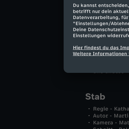
Oberst Henrie
Du kannst entscheiden,
Dr. Franzisk
betrifft nur dein aktu
Spurensicher
Datenverarbeitung, für 
Gernot Polme
"Einstellungen/Ablehn
Deine Datenschutzeinst
Lukas Polmer
Einstellungen widerruf
Agnes Exner 
Valentin Exne
Hier findest du das Im
Johanna Exne
Weitere Informationen 
Maria Wahlhub
Xenia Bagan 
und andere -
Stab
Regie - Katha
Autor - Mart
Kamera - Mat