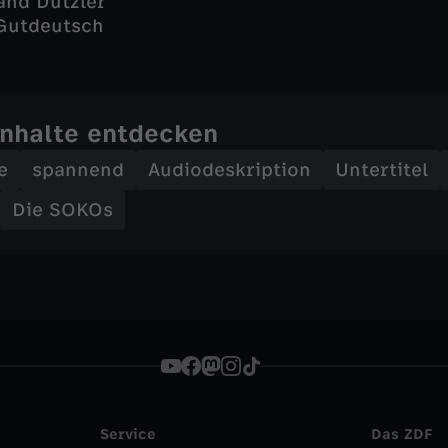
land Dutzler
Gutdeutsch
Inhalte entdecken
e
spannend
Audiodeskription
Untertitel
Die SOKOs
Service
Das ZDF