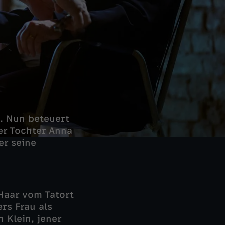
n. Nun beteuert
er Tochter Anna
er seine
 Haar vom Tatort
rs Frau als
 Klein, jener