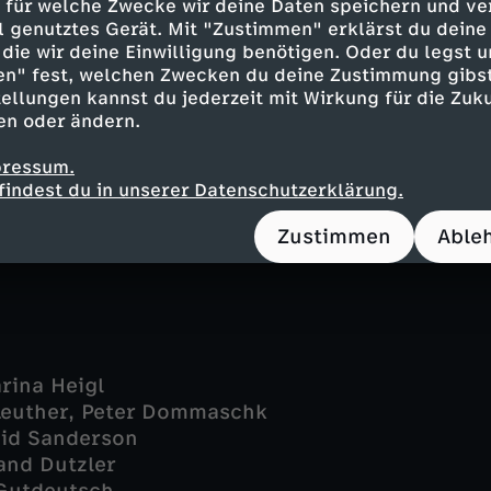
tte Wolf - Brigitte Kren
 für welche Zwecke wir deine Daten speichern und ver
ell genutztes Gerät. Mit "Zustimmen" erklärst du dein
a Beck - Maria Happel
die wir deine Einwilligung benötigen. Oder du legst u
hrt - Helmut Bohatsch
en" fest, welchen Zwecken du deine Zustimmung gibst
Paul Matic
ellungen kannst du jederzeit mit Wirkung für die Zuku
- Martin Leutgeb
en oder ändern.
- Sarah Zaharanski
 Julia Schranz
pressum.
t - Nicholas Reinke
findest du in unserer Datenschutzerklärung.
 - Christoph Kail
Zustimmen
Able
rina Heigl
 Leuther, Peter Dommaschk
vid Sanderson
land Dutzler