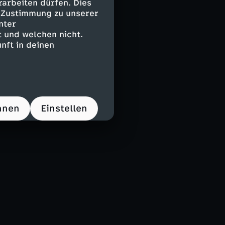
arbeiten dürfen. Dies
e Zustimmung zu unserer
nter
 und welchen nicht.
nft in deinen
hnen
Einstellen