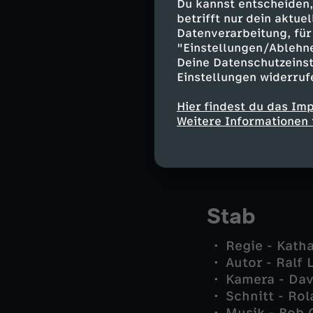
Oberst Henrie
Du kannst entscheiden,
betrifft nur dein aktu
Dr. Franzisk
Datenverarbeitung, für 
Franz Wohlfa
"Einstellungen/Ablehn
Dr. Seiler - 
Deine Datenschutzeinst
Bernd Ebner 
Einstellungen widerruf
Anna Wenzel 
Sarah Klein -
Hier findest du das Im
Paul Baumgar
Weitere Informationen 
Johann Kogel
und andere -
Stab
Regie - Katha
Autor - Ralf
Kamera - Da
Schnitt - Ro