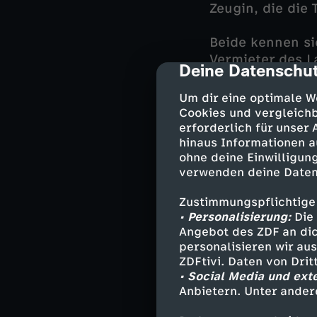
Zeugin, die die
Beide kennen si
Vermieter des L
Deine Datenschut
cmp-dialog-des
auch die regel
zum Mord an Ge
Um dir eine optimale W
erpressen konn
Cookies und vergleichb
erforderlich für unser
hinaus Informationen a
Bevor Sarah Kle
ohne deine Einwilligung
spezifischer Dru
verwenden deine Daten
Gerda Ebner.
Zustimmungspflichtige
• Personalisierung:
Die 
Angebot des ZDF an dic
Darsteller
personalisieren wir au
ZDFtivi. Daten von Dri
Major Max He
• Social Media und ext
Bezirksinspe
Anbietern. Unter ander
Gruppeninspe