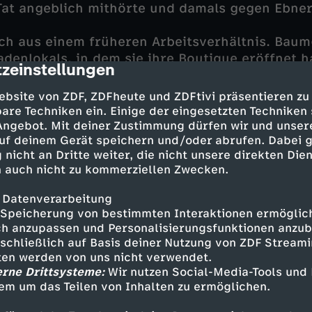
 Tat angeblich mithörte und damals gegen Ebner
ch aus einem früheren Arbeitsverhältnis. Baumg
adenlokals, in dem sie ihre Boutique eröffnet 
zeinstellungen
cription
mäßigen Geldüberweisungen von ihm? Wo liegt 
rda Ebner? Gab es etwas, womit sie Baumgart
ebsite von ZDF, ZDFheute und ZDFtivi präsentieren zu
te?
are Techniken ein. Einige der eingesetzten Techniken
 Angebot. Mit deiner Zustimmung dürfen wir und unser
uf deinem Gerät speichern und/oder abrufen. Dabei 
in dazu befragt werden kann, wird sie getötet
 nicht an Dritte weiter, die nicht unsere direkten Dien
ckstellen am Hals steht fest: Es ist derselbe Tä
 auch nicht zu kommerziellen Zwecken.
 Datenverarbeitung
Speicherung von bestimmten Interaktionen ermöglicht
h anzupassen und Personalisierungsfunktionen anzub
sschließlich auf Basis deiner Nutzung von ZDF Stream
tten werden von uns nicht verwendet.
rzog - Martin Gruber
erne Drittsysteme:
Wir nutzen Social-Media-Tools und
ktor Klaus Lechner - Andreas Kiendl
em um das Teilen von Inhalten zu ermöglichen.
ktorin Penny Lanz - Lilian Klebow