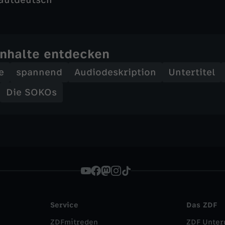
Gutdeutsch
Inhalte entdecken
e
spannend
Audiodeskription
Untertitel
Die SOKOs
Service
Das ZDF
ZDFmitreden
ZDF Unte