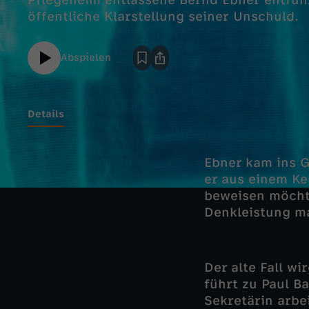
Pflegeheim entlassene Bernd Ebner entführ
öffentliche Klarstellung seiner Unschuld.
Abspielen
Details
Ebner kam ins G
er aus einem Ke
beweisen möchte
Denkleistung ma
Der alte Fall w
führt zu Paul B
Sekretärin arbe