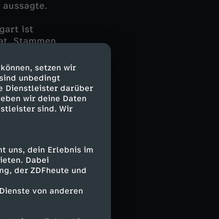
 aussagte.
art ist
hat. Stammen
die Verbindung
 damals
 können, setzen wir
 sind unbedingt
e Dienstleister darüber
geben wir deine Daten
. Anhand
stleister sind. Wir
ter wie einst bei
 uns, dein Erlebnis im
ieten. Dabei
ing, der ZDFheute und
 Dienste von anderen