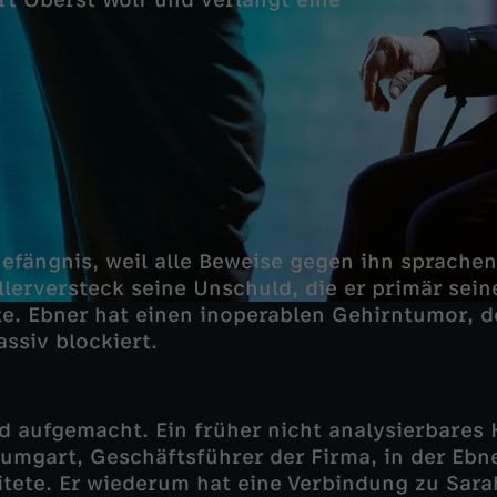
t Oberst Wolf und verlangt eine
efängnis, weil alle Beweise gegen ihn sprache
llerversteck seine Unschuld, die er primär sein
. Ebner hat einen inoperablen Gehirntumor, d
ssiv blockiert.
ird aufgemacht. Ein früher nicht analysierbares
aumgart, Geschäftsführer der Firma, in der Ebne
itete. Er wiederum hat eine Verbindung zu Sarah