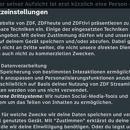
r seiner Aufsicht ist erst kürzlich eine Person
zeinstellungen
senen Kinder Reiko und Clara Kusche haben ein
cription
in gutes Verhältnis zum Vater. Außerdem steht 
ebsite von ZDF, ZDFheute und ZDFtivi präsentieren zu
be zu. Doch sind Clara und Reiko auch in der La
are Techniken ein. Einige der eingesetzten Techniken
 Angebot. Mit deiner Zustimmung dürfen wir und unser
uf deinem Gerät speichern und/oder abrufen. Dabei 
 ist überzeugt, der Fall hängt mit einem unau
 nicht an Dritte weiter, die nicht unsere direkten Dien
genheit zusammen.
 auch nicht zu kommerziellen Zwecken.
 Datenverarbeitung
Speicherung von bestimmten Interaktionen ermöglicht
h anzupassen und Personalisierungsfunktionen anzub
sschließlich auf Basis deiner Nutzung von ZDF Stream
tten werden von uns nicht verwendet.
 Udo Kroschwald
erne Drittsysteme:
Wir nutzen Social-Media-Tools und
st - Nike Fuhrmann
em um das Teilen von Inhalten zu ermöglichen.
n - Dominic Boeer
ann - Mathias Junge
 für welche Zwecke wir deine Daten speichern und ver
dal - Sidsel Hindhede
ell genutztes Gerät. Mit "Zustimmen" erklärst du dein
turbeck - Katharina Blaschke
die wir deine Einwilligung benötigen. Oder du legst u