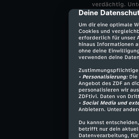
verdächtig. Unte
Deine Datenschut
auch die erwach
cmp-dialog-des
Beide hatten ke
Um dir eine optimale W
beachtliches Er
Cookies und vergleichb
etwas anzutun?
erforderlich für unser
hinaus Informationen a
Reuter hingegen
ohne deine Einwilligung
aus der Vergan
verwenden deine Daten
Zustimmungspflichtige
• Personalisierung:
Die 
Darsteller
Angebot des ZDF an dic
personalisieren wir au
ZDFtivi. Daten von Dri
Jan Reuter -
• Social Media und ext
Karoline Joo
Anbietern. Unter ander
Lars Pöhlman
Kai Timmerm
Du kannst entscheiden,
Stine Bergen
betrifft nur dein aktu
Dr. Helene S
Datenverarbeitung, für 