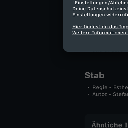
Reiko Kusche
"Einstellungen/Ablehn
Deine Datenschutzeinst
Bernd Rabe -
Einstellungen widerruf
Christof Tee
Clara Kusche
Hier findest du das Im
Erich Racke 
Weitere Informationen 
Herr Baudewi
Roswitha Prin
und andere -
Stab
Regie - Esth
Autor - Stefa
Ähnliche 