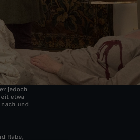
her jedoch
heit etwa
n nach und
nd Rabe,