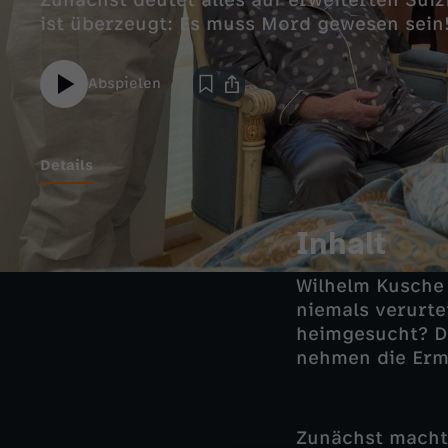
Zunächst deutet alles auf erweiterten Suiz
ist überzeugt: Es muss Mord gewesen sein
Abspielen
Details
Inhalt
Wilhelm Kusche 
niemals verurte
heimgesucht? Di
nehmen die Ermi
Zunächst macht 