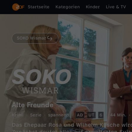
Startseite
Kategorien
Kinder
Live & TV
SOKO Wismar
Alte Freunde
Krimi
Serie
spannend
AD
UT
6
44 Min.
Das Ehepaar Rosa und Wilhelm Kusche wird 