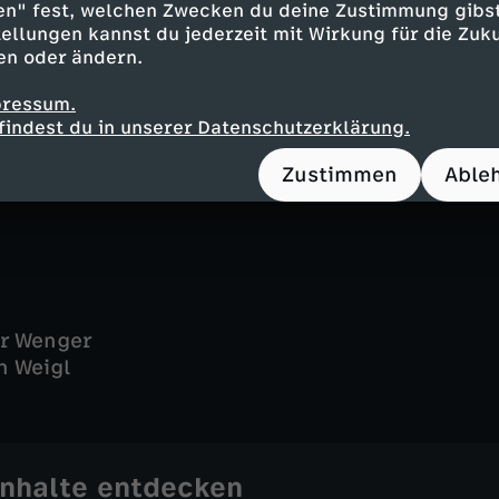
 - Eric Klotzsch
en" fest, welchen Zwecken du deine Zustimmung gibst
ellungen kannst du jederzeit mit Wirkung für die Zuku
 Max Engelke
en oder ändern.
vs - Emilio De Marchi
 - Katharina Lütten
pressum.
- Olaf Burmeister
findest du in unserer Datenschutzerklärung.
g - Christoph Gottschalch
zler - Silke Matthias
Zustimmen
Able
er Wenger
n Weigl
Inhalte entdecken