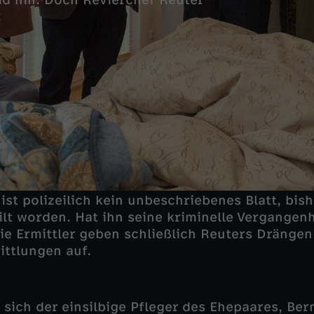
id hin. Doch Revierchef Reuter
!
ist polizeilich kein unbeschriebenes Blatt, bis
ilt worden. Hat ihn seine kriminelle Vergangen
e Ermittler geben schließlich Reuters Dränge
ttlungen auf.
sich der einsilbige Pfleger des Ehepaares, Ber