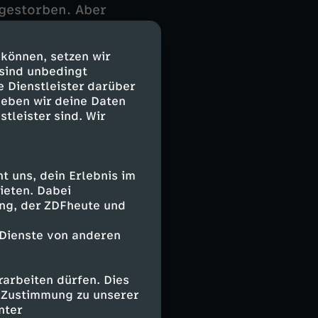
 gestorben. Aber
 starkes Motiv:
beiden ein
 können, setzen wir
ge, ihren Eltern
 sind unbedingt
e Dienstleister darüber
geben wir deine Daten
fgeklärten Mord
stleister sind. Wir
 uns, dein Erlebnis im
ieten. Dabei
ing, der ZDFheute und
 Dienste von anderen
arbeiten dürfen. Dies
e Zustimmung zu unserer
nter