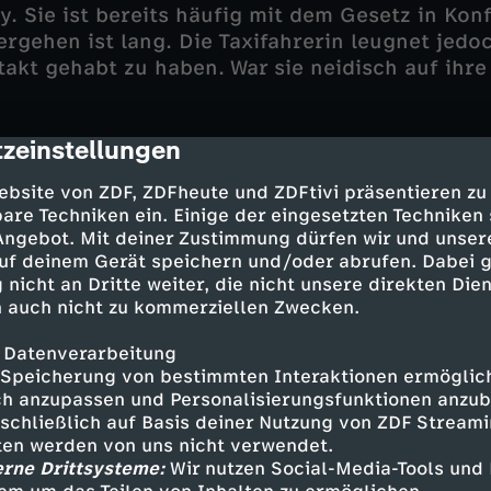
. Sie ist bereits häufig mit dem Gesetz in Konf
Vergehen ist lang. Die Taxifahrerin leugnet jed
takt gehabt zu haben. War sie neidisch auf ihre
zeinstellungen
sch scheint einiges zu verbergen. Er behauptet
cription
der Ehe gab. Aber warum hat seine Frau dann h
ebsite von ZDF, ZDFheute und ZDFtivi präsentieren zu
ndert? Gab es einen anderen Mann in Jennifers
are Techniken ein. Einige der eingesetzten Techniken
te Jennifer von dem Schamanen Vargan eine "E
 Angebot. Mit deiner Zustimmung dürfen wir und unser
durchführen lassen. Offenbar hielt sie auch we
uf deinem Gerät speichern und/oder abrufen. Dabei 
 behauptet, er hätte Jennifer nur vor dem "Böse
 nicht an Dritte weiter, die nicht unsere direkten Dien
hützt.
 auch nicht zu kommerziellen Zwecken.
 Datenverarbeitung
agt die Wahrheit? Und vor allem: Wer hatte ein M
Speicherung von bestimmten Interaktionen ermöglicht
h anzupassen und Personalisierungsfunktionen anzub
sschließlich auf Basis deiner Nutzung von ZDF Stream
tten werden von uns nicht verwendet.
erne Drittsysteme:
Wir nutzen Social-Media-Tools und