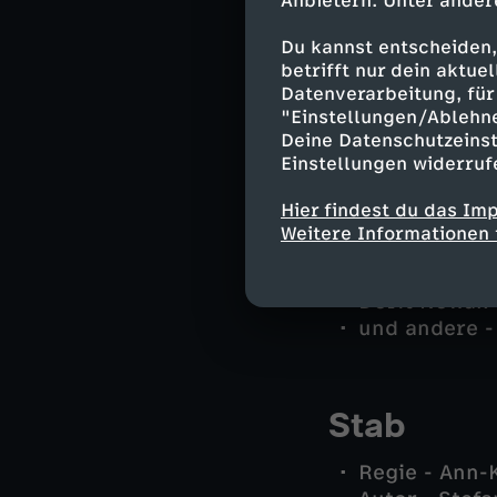
Anbietern. Unter ander
Jan-Hinrich 
Du kannst entscheiden,
Karoline Joo
betrifft nur dein aktu
Lars Pöhlman
Datenverarbeitung, für 
Eddi Jansons
"Einstellungen/Ablehn
Deine Datenschutzeinst
Dr. Helene S
Einstellungen widerruf
Paula Moorka
Roswitha Prin
Hier findest du das Im
Andre Pietsch
Weitere Informationen 
Nancy Haase 
Vargan - Fréd
Dorit Nowak 
und andere -
Stab
Regie - Ann-