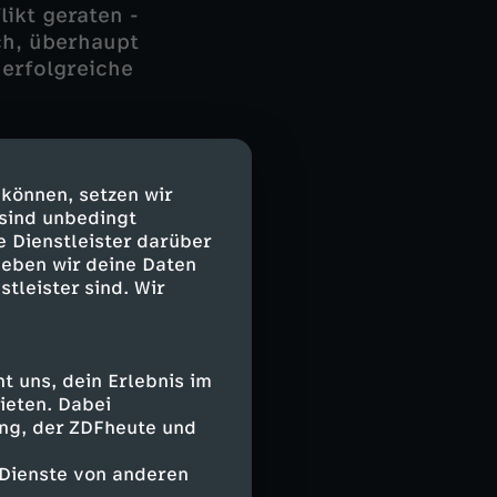
likt geraten -
och, überhaupt
 erfolgreiche
, dass es keine
eimlich ihre
 können, setzen wir
 Leben? Erst
 sind unbedingt
nergetische
e Dienstleister darüber
iterhin zu ihm
geben wir deine Daten
n Blick" ihrer
stleister sind. Wir
otiv, Jennifer
 uns, dein Erlebnis im
ieten. Dabei
ing, der ZDFheute und
 Dienste von anderen