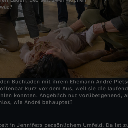
inen Laden, der seit zwei Wochen
 war?
e den Buchladen mit ihrem Ehemann André Piets
offenbar kurz vor dem Aus, weil sie die laufe
hlen konnten. Angeblich nur vorübergehend, a
mlos, wie André behauptet?
elt in Jennifers persönlichem Umfeld. Da ist z