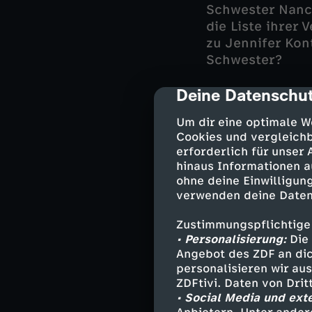
Schwester Nancy
die Liste ihrer 
zu Jennifer Kon
Schwester?
Deine Datenschut
Auch André Piet
cmp-dialog-des
Geheimnisse in 
Um dir eine optimale W
Telefon-PIN geä
Cookies und vergleichb
vor Kurzem hat
erforderlich für unser
Hausreinigung" 
hinaus Informationen a
Kontakt. Vargan
ohne deine Einwilligung
Schwester besc
verwenden deine Daten
Zustimmungspflichtige
Wer lügt? Wer s
• Personalisierung:
Die 
zu töten?
Angebot des ZDF an dic
personalisieren wir au
ZDFtivi. Daten von Dri
• Social Media und ext
Darsteller