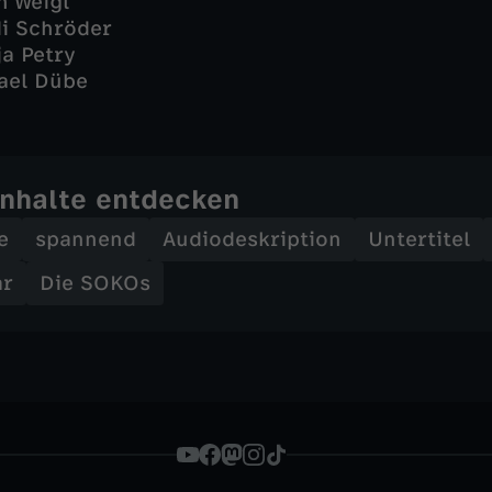
n Weigl
i Schröder
ja Petry
ael Dübe
Inhalte entdecken
e
spannend
Audiodeskription
Untertitel
ar
Die SOKOs