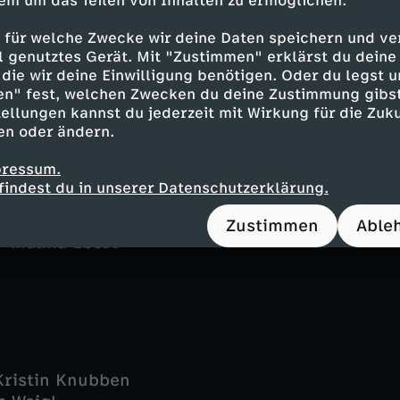
em um das Teilen von Inhalten zu ermöglichen.
Reuter - Udo Kroschwald
 für welche Zwecke wir deine Daten speichern und ver
st - Nike Fuhrmann
ell genutztes Gerät. Mit "Zustimmen" erklärst du dein
n - Dominic Boeer
die wir deine Einwilligung benötigen. Oder du legst u
 - Gustavs Gailus
en" fest, welchen Zwecken du deine Zustimmung gibst
ellungen kannst du jederzeit mit Wirkung für die Zuku
turbeck - Katharina Blaschke
en oder ändern.
mp - Stella Hinrichs
zler - Silke Matthias
pressum.
 - Frederik F. Günther
findest du in unserer Datenschutzerklärung.
- Carolin Maiwald
éric Brossier
Zustimmen
Able
- Malina Ebert
Kristin Knubben