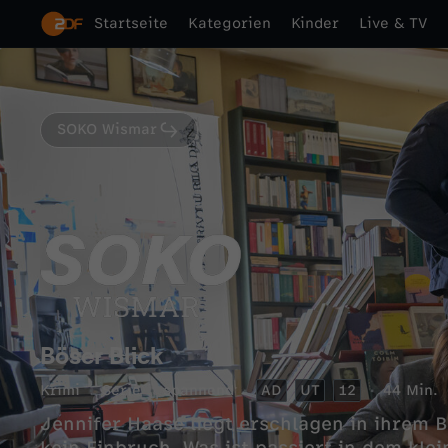
Startseite
Kategorien
Kinder
Live & TV
SOKO Wismar
Böser Blick
Krimi
Serie
spannend
AD
UT
12
44 Min.
Jennifer Haase liegt erschlagen in ihrem 