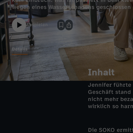
kein Einbruch. Was ist passiert in dem kle
wegen eines Wasserschadens geschlossen
Abspielen
Details
Inhalt
Jennifer führt
Geschäft stand 
nicht mehr beza
wirklich so har
Die SOKO ermitt