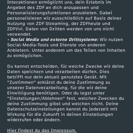
Sendungen A-Z
Hilfe
Interaktionen ermöglicht uns, dein Erlebnis im
Angebot des ZDF an dich anzupassen und
TV-Programm
Personalisierungsfunktionen anzubieten. Dabei
personalisieren wir ausschließlich auf Basis deiner
Nutzung von ZDF Streaming, der ZDFheute und
ZDFtivi. Daten von Dritten werden von uns nicht
Das ZDF
verwendet.
• Social Media und externe Drittsysteme:
Wir nutzen
ZDF Unternehmen
Social-Media-Tools und Dienste von anderen
Anbietern. Unter anderem um das Teilen von Inhalten
Karriere
zu ermöglichen.
Presseportal
Du kannst entscheiden, für welche Zwecke wir deine
ZDF goes Schule
Daten speichern und verarbeiten dürfen. Dies
betrifft nur dein aktuell genutztes Gerät. Mit
Werbefernsehen
"Zustimmen" erklärst du deine Zustimmung zu
unserer Datenverarbeitung, für die wir deine
Mainzelmännchen
Einwilligung benötigen. Oder du legst unter
"Einstellungen/Ablehnen" fest, welchen Zwecken du
deine Zustimmung gibst und welchen nicht. Deine
Datenschutzeinstellungen kannst du jederzeit mit
Wirkung für die Zukunft in deinen Einstellungen
widerrufen oder ändern.
Hier findest du das Impressum.