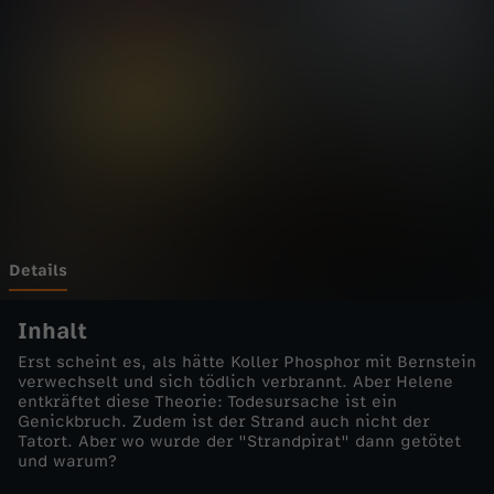
m
a
r
-
D
e
Details
r
Inhalt
Erst scheint es, als hätte Koller Phosphor mit Bernstein
S
verwechselt und sich tödlich verbrannt. Aber Helene
entkräftet diese Theorie: Todesursache ist ein
Genickbruch. Zudem ist der Strand auch nicht der
t
Tatort. Aber wo wurde der "Strandpirat" dann getötet
und warum?
r