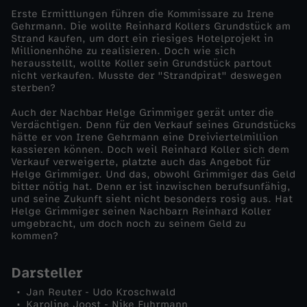
Erste Ermittlungen führen die Kommissare zu Irene
a
Gehrmann. Die wollte Reinhard Kollers Grundstück am
Strand kaufen, um dort ein riesiges Hotelprojekt in
Millionenhöhe zu realisieren. Doch wie sich
n
herausstellt, wollte Koller sein Grundstück partout
nicht verkaufen. Musste der "Strandpirat" deswegen
sterben?
d
Auch der Nachbar Helge Grimmiger gerät unter die
p
Verdächtigen. Denn für den Verkauf seines Grundstücks
hätte er von Irene Gehrmann eine Dreiviertelmillion
kassieren können. Doch weil Reinhard Koller sich dem
i
Verkauf verweigerte, platzte auch das Angebot für
Helge Grimmiger. Und das, obwohl Grimmiger das Geld
bitter nötig hat. Denn er ist inzwischen berufsunfähig,
r
und seine Zukunft sieht nicht besonders rosig aus. Hat
Helge Grimmiger seinen Nachbarn Reinhard Koller
a
umgebracht, um doch noch zu seinem Geld zu
kommen?
t
Darsteller
Jan Reuter - Udo Kroschwald
Karoline Joost - Nike Fuhrmann