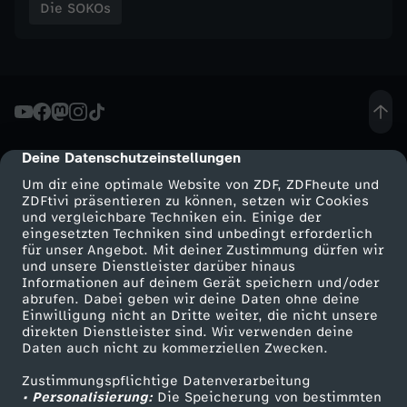
Die SOKOs
Deine Datenschutzeinstellungen
cmp-dialog-description
Um dir eine optimale Website von ZDF, ZDFheute und
ZDFtivi präsentieren zu können, setzen wir Cookies
und vergleichbare Techniken ein. Einige der
eingesetzten Techniken sind unbedingt erforderlich
für unser Angebot. Mit deiner Zustimmung dürfen wir
Mehr ZDF
Service
und unsere Dienstleister darüber hinaus
Informationen auf deinem Gerät speichern und/oder
ZDF-Apps
ZDFmitreden
abrufen. Dabei geben wir deine Daten ohne deine
Einwilligung nicht an Dritte weiter, die nicht unsere
Smart TV
Kontakt zum ZDF
direkten Dienstleister sind. Wir verwenden deine
Daten auch nicht zu kommerziellen Zwecken.
ZDFtext
Tickets
Zustimmungspflichtige Datenverarbeitung
Livestreams
Zuschauerservice
• Personalisierung:
Die Speicherung von bestimmten