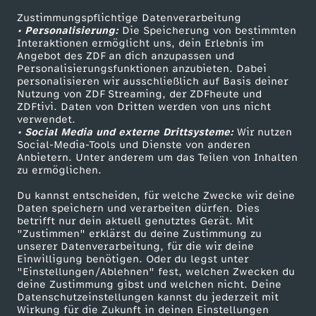
Zustimmungspflichtige Datenverarbeitung
Livestreams
Zuschauerservice
• Personalisierung:
Die Speicherung von bestimmten
Sendungen A-Z
Hilfe
Interaktionen ermöglicht uns, dein Erlebnis im
Angebot des ZDF an dich anzupassen und
TV-Programm
Personalisierungsfunktionen anzubieten. Dabei
personalisieren wir ausschließlich auf Basis deiner
Nutzung von ZDF Streaming, der ZDFheute und
ZDFtivi. Daten von Dritten werden von uns nicht
Das ZDF
verwendet.
• Social Media und externe Drittsysteme:
Wir nutzen
ZDF Unternehmen
Social-Media-Tools und Dienste von anderen
Anbietern. Unter anderem um das Teilen von Inhalten
Karriere
zu ermöglichen.
Presseportal
Du kannst entscheiden, für welche Zwecke wir deine
ZDF goes Schule
Daten speichern und verarbeiten dürfen. Dies
betrifft nur dein aktuell genutztes Gerät. Mit
Werbefernsehen
"Zustimmen" erklärst du deine Zustimmung zu
unserer Datenverarbeitung, für die wir deine
Mainzelmännchen
Einwilligung benötigen. Oder du legst unter
"Einstellungen/Ablehnen" fest, welchen Zwecken du
deine Zustimmung gibst und welchen nicht. Deine
Datenschutzeinstellungen kannst du jederzeit mit
Wirkung für die Zukunft in deinen Einstellungen