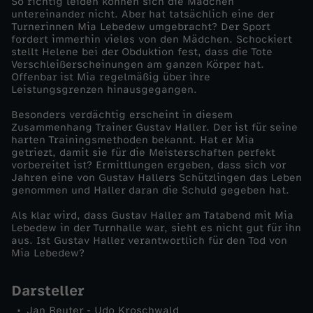
So richtig leiden können sich die Mädchen
untereinander nicht. Aber hat tatsächlich eine der
r
Turnerinnen Mia Lebedew umgebracht? Der Sport
fordert immerhin vieles von den Mädchen. Schockiert
stellt Helene bei der Obduktion fest, dass die Tote
e
Verschleißerscheinungen am ganzen Körper hat.
Offenbar ist Mia regelmäßig über ihre
Leistungsgrenzen hinausgegangen.
n
Besonders verdächtig erscheint in diesem
t
Zusammenhang Trainer Gustav Haller. Der ist für seine
harten Trainingsmethoden bekannt. Hat er Mia
getriezt, damit sie für die Meisterschaften perfekt
i
vorbereitet ist? Ermittlungen ergeben, dass sich vor
Jahren eine von Gustav Hallers Schützlingen das Leben
genommen und Haller daran die Schuld gegeben hat.
n
Als klar wird, dass Gustav Haller am Tatabend mit Mia
n
Lebedew in der Turnhalle war, sieht es nicht gut für ihn
aus. Ist Gustav Haller verantwortlich für den Tod von
Mia Lebedew?
e
Darsteller
n
Jan Reuter - Udo Kroschwald