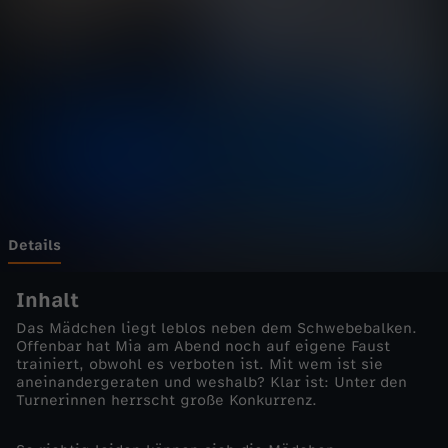
m
a
r
-
K
o
Details
n
Inhalt
Das Mädchen liegt leblos neben dem Schwebebalken.
k
Offenbar hat Mia am Abend noch auf eigene Faust
trainiert, obwohl es verboten ist. Mit wem ist sie
aneinandergeraten und weshalb? Klar ist: Unter den
u
Turnerinnen herrscht große Konkurrenz.
r