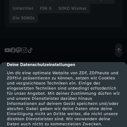
Untertitel
FSK 6
SOKO Wismar
Die SOKOs
Deine Datenschutzeinstellungen
cmp-dialog-description
Um dir eine optimale Website von ZDF, ZDFheute und
ZDFtivi präsentieren zu können, setzen wir Cookies
und vergleichbare Techniken ein. Einige der
eingesetzten Techniken sind unbedingt erforderlich
für unser Angebot. Mit deiner Zustimmung dürfen wir
Mehr ZDF
Service
und unsere Dienstleister darüber hinaus
Informationen auf deinem Gerät speichern und/oder
ZDF-Apps
ZDFmitreden
abrufen. Dabei geben wir deine Daten ohne deine
Einwilligung nicht an Dritte weiter, die nicht unsere
Smart TV
Kontakt zum ZDF
direkten Dienstleister sind. Wir verwenden deine
Daten auch nicht zu kommerziellen Zwecken.
ZDFtext
Tickets