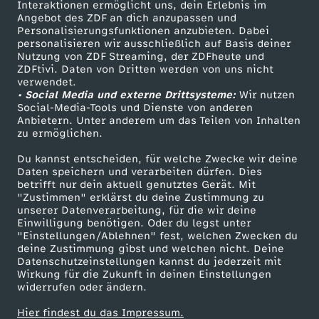
Sendungen A-Z
Hilfe
Interaktionen ermöglicht uns, dein Erlebnis im
Angebot des ZDF an dich anzupassen und
TV-Programm
Personalisierungsfunktionen anzubieten. Dabei
personalisieren wir ausschließlich auf Basis deiner
Nutzung von ZDF Streaming, der ZDFheute und
ZDFtivi. Daten von Dritten werden von uns nicht
Das ZDF
verwendet.
• Social Media und externe Drittsysteme:
Wir nutzen
ZDF Unternehmen
Social-Media-Tools und Dienste von anderen
Anbietern. Unter anderem um das Teilen von Inhalten
Karriere
zu ermöglichen.
Presseportal
Du kannst entscheiden, für welche Zwecke wir deine
ZDF goes Schule
Daten speichern und verarbeiten dürfen. Dies
betrifft nur dein aktuell genutztes Gerät. Mit
Werbefernsehen
"Zustimmen" erklärst du deine Zustimmung zu
unserer Datenverarbeitung, für die wir deine
Mainzelmännchen
Einwilligung benötigen. Oder du legst unter
"Einstellungen/Ablehnen" fest, welchen Zwecken du
deine Zustimmung gibst und welchen nicht. Deine
Datenschutzeinstellungen kannst du jederzeit mit
Wirkung für die Zukunft in deinen Einstellungen
widerrufen oder ändern.
Hier findest du das Impressum.