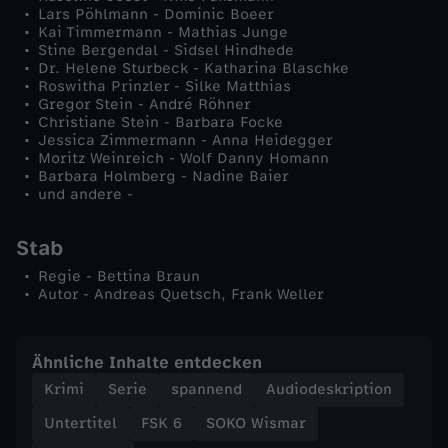
Lars Pöhlmann - Dominic Boeer
n
Kai Timmermann - Mathias Junge
Stine Bergendal - Sidsel Hindhede
d
Dr. Helene Sturbeck - Katharina Blaschke
Roswitha Prinzler - Silke Matthias
Gregor Stein - André Röhner
e
Christiane Stein - Barbara Focke
Jessica Zimmermann - Anna Heidegger
Moritz Weinreich - Wolf Danny Homann
n
Barbara Holmberg - Nadine Baier
und andere -
Stab
Regie - Bettina Braun
Autor - Andreas Quetsch, Frank Weller
Ähnliche Inhalte entdecken
Krimi
Serie
spannend
Audiodeskription
Untertitel
FSK 6
SOKO Wismar