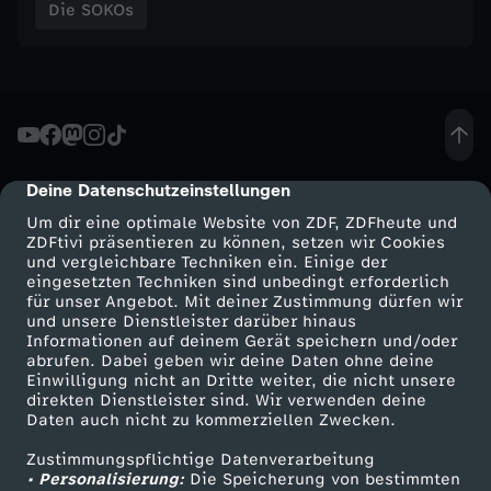
Die SOKOs
Deine Datenschutzeinstellungen
cmp-dialog-description
Um dir eine optimale Website von ZDF, ZDFheute und
ZDFtivi präsentieren zu können, setzen wir Cookies
und vergleichbare Techniken ein. Einige der
eingesetzten Techniken sind unbedingt erforderlich
für unser Angebot. Mit deiner Zustimmung dürfen wir
Mehr ZDF
Service
und unsere Dienstleister darüber hinaus
Informationen auf deinem Gerät speichern und/oder
ZDF-Apps
ZDFmitreden
abrufen. Dabei geben wir deine Daten ohne deine
Einwilligung nicht an Dritte weiter, die nicht unsere
Smart TV
Kontakt zum ZDF
direkten Dienstleister sind. Wir verwenden deine
Daten auch nicht zu kommerziellen Zwecken.
ZDFtext
Tickets
Zustimmungspflichtige Datenverarbeitung
Livestreams
Zuschauerservice
• Personalisierung:
Die Speicherung von bestimmten