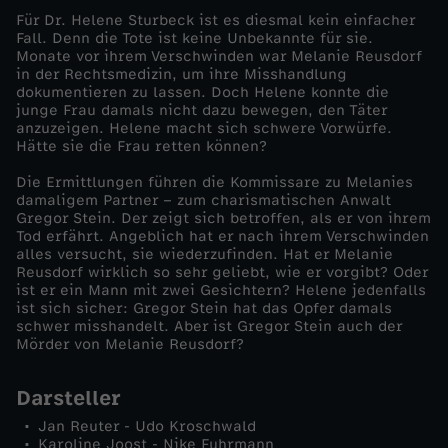
Für Dr. Helene Sturbeck ist es diesmal kein einfacher
a
Fall. Denn die Tote ist keine Unbekannte für sie.
Monate vor ihrem Verschwinden war Melanie Reusdorf
in der Rechtsmedizin, um ihre Misshandlung
c
dokumentieren zu lassen. Doch Helene konnte die
junge Frau damals nicht dazu bewegen, den Täter
anzuzeigen. Helene macht sich schwere Vorwürfe.
h
Hätte sie die Frau retten können?
e
Die Ermittlungen führen die Kommissare zu Melanies
damaligem Partner – zum charismatischen Anwalt
Gregor Stein. Der zeigt sich betroffen, als er von ihrem
d
Tod erfährt. Angeblich hat er nach ihrem Verschwinden
alles versucht, sie wiederzufinden. Hat er Melanie
Reusdorf wirklich so sehr geliebt, wie er vorgibt? Oder
e
ist er ein Mann mit zwei Gesichtern? Helene jedenfalls
ist sich sicher: Gregor Stein hat das Opfer damals
r
schwer misshandelt. Aber ist Gregor Stein auch der
Mörder von Melanie Reusdorf?
W
Darsteller
u
Jan Reuter - Udo Kroschwald
Karoline Joost - Nike Fuhrmann