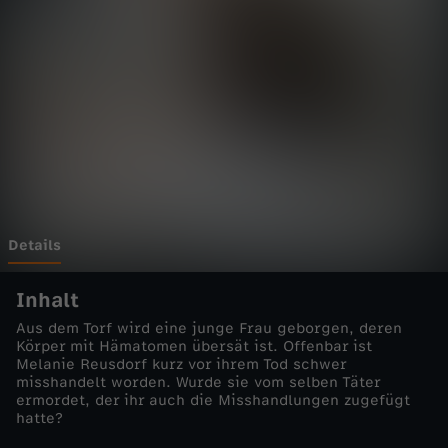
m
a
r
-
D
i
Details
e
Inhalt
Aus dem Torf wird eine junge Frau geborgen, deren
S
Körper mit Hämatomen übersät ist. Offenbar ist
Melanie Reusdorf kurz vor ihrem Tod schwer
misshandelt worden. Wurde sie vom selben Täter
p
ermordet, der ihr auch die Misshandlungen zugefügt
hatte?
r