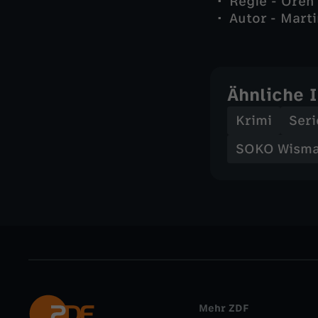
Regie - Oren
Autor - Mart
Ähnliche 
Krimi
Seri
SOKO Wism
Mehr ZDF