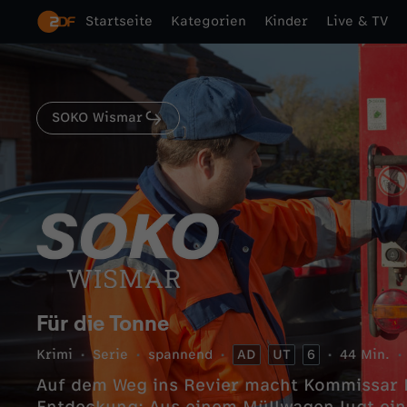
Startseite
Kategorien
Kinder
Live & TV
SOKO Wismar
Für die Tonne
Krimi
Serie
spannend
AD
UT
6
44 Min.
Auf dem Weg ins Revier macht Kommissar L