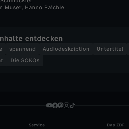
 Schmuckler
in Muser, Hanno Raichle
Inhalte entdecken
e
spannend
Audiodeskription
Untertitel
ar
Die SOKOs
Service
Das ZDF