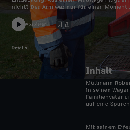
Entdeckung: Aus einem Müllwagen lugt ein
nicht? Der Arm war nur für einen Moment 
Abspielen
Details
Inhalt
Müllmann Robert
in seinen Wagen
Familienvater u
auf eine Spure
Mit seinem Eife