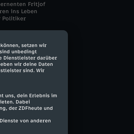
ernenten Fritjof
en ins Leben
 Politiker
mögliche
 können, setzen wir
 seiner eigenen
 sind unbedingt
s haben unter
e Dienstleister darüber
nnis lässt kein
geben wir deine Daten
engen
stleister sind. Wir
igenen Vater
 uns, dein Erlebnis im
ieten. Dabei
ing, der ZDFheute und
 Dienste von anderen