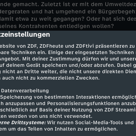
inde gemacht. Zuletzt ist er mit dem Umweltdez
ergeraten und hat umgehend ein Bürgerbegehr
 damit etwa zu weit gegangen? Oder hat sich der
seines Kontrahenten entledigen wollen?
zeinstellungen
cription
ichen Umfeld des Opfers finden die Ermittler 
ebsite von ZDF, ZDFheute und ZDFtivi präsentieren zu
r Misselbachs Idealismus hat nämlich auch vor
are Techniken ein. Einige der eingesetzten Techniken
altgemacht. Seine Frau Sina und ihr Sohn Janni
 Angebot. Mit deiner Zustimmung dürfen wir und unser
hen Sparmaßnahmen sehr gelitten. Besonders Ja
uf deinem Gerät speichern und/oder abrufen. Dabei 
einem Vater. Hat der Junge genug von den str
 nicht an Dritte weiter, die nicht unsere direkten Dien
habt? Doch ist er wirklich in der Lage, seinen e
 auch nicht zu kommerziellen Zwecken.
 Datenverarbeitung
Speicherung von bestimmten Interaktionen ermöglicht
h anzupassen und Personalisierungsfunktionen anzub
sschließlich auf Basis deiner Nutzung von ZDF Stream
tten werden von uns nicht verwendet.
erne Drittsysteme:
Wir nutzen Social-Media-Tools und
 Udo Kroschwald
em um das Teilen von Inhalten zu ermöglichen.
st - Nike Fuhrmann