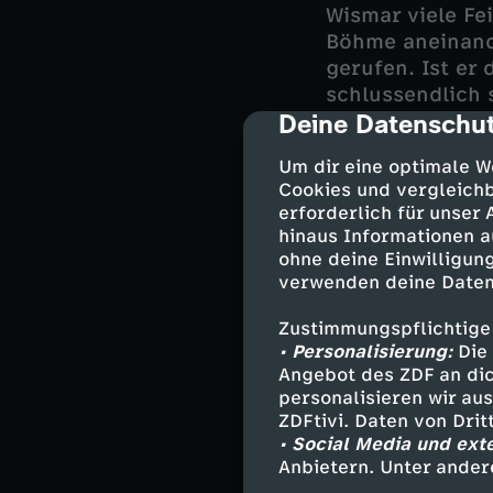
Wismar viele Fe
Böhme aneinand
gerufen. Ist er
schlussendlich 
Deine Datenschut
cmp-dialog-des
Auch im persönl
Um dir eine optimale W
Tatmotive. Pete
Cookies und vergleichb
Familie nicht h
erforderlich für unser
seinen drastisc
hinaus Informationen a
gutes Haar an s
ohne deine Einwilligung
Vorschriften ge
verwenden deine Daten
umzubringen?
Zustimmungspflichtige
• Personalisierung:
Die 
Angebot des ZDF an dic
Darsteller
personalisieren wir au
ZDFtivi. Daten von Dri
• Social Media und ext
Jan Reuter -
Anbietern. Unter ander
Karoline Joo