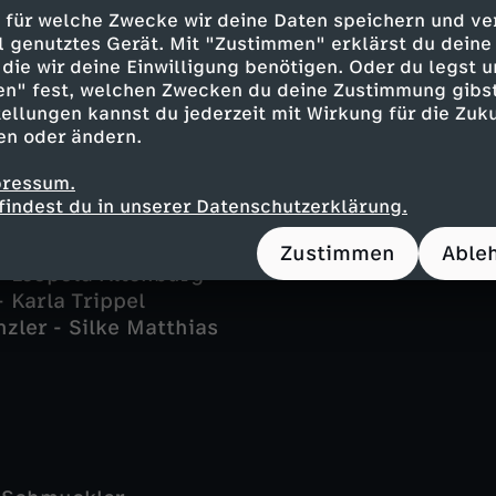
n - Dominic Boeer
 für welche Zwecke wir deine Daten speichern und ver
ann - Mathias Junge
ell genutztes Gerät. Mit "Zustimmen" erklärst du dein
dal - Sidsel Hindhede
die wir deine Einwilligung benötigen. Oder du legst u
turbeck - Katharina Blaschke
en" fest, welchen Zwecken du deine Zustimmung gibst
ellungen kannst du jederzeit mit Wirkung für die Zuku
ach - Judith Sehrbrock
en oder ändern.
e - Ellen Schlootz
e - Jörn Knebel
pressum.
n - Marius Borghoff
findest du in unserer Datenschutzerklärung.
lbach - Romé Weimar
bach - Ecco Mylla
Zustimmen
Able
 - Leopold Altenburg
- Karla Trippel
zler - Silke Matthias