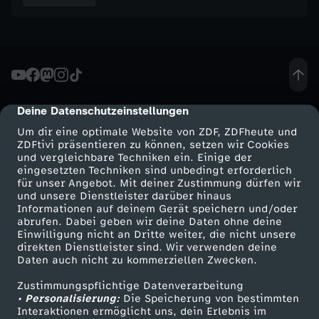
Deine Datenschutzeinstellungen
cmp-dialog-description
Um dir eine optimale Website von ZDF, ZDFheute und
ZDFtivi präsentieren zu können, setzen wir Cookies
und vergleichbare Techniken ein. Einige der
eingesetzten Techniken sind unbedingt erforderlich
für unser Angebot. Mit deiner Zustimmung dürfen wir
Mehr ZDF
Service
und unsere Dienstleister darüber hinaus
Informationen auf deinem Gerät speichern und/oder
ZDF-Apps
ZDFmitreden
abrufen. Dabei geben wir deine Daten ohne deine
Einwilligung nicht an Dritte weiter, die nicht unsere
Smart TV
Kontakt zum ZDF
direkten Dienstleister sind. Wir verwenden deine
Daten auch nicht zu kommerziellen Zwecken.
ZDFtext
Tickets
Zustimmungspflichtige Datenverarbeitung
Livestreams
Zuschauerservice
• Personalisierung:
Die Speicherung von bestimmten
Sendungen A-Z
Hilfe
Interaktionen ermöglicht uns, dein Erlebnis im