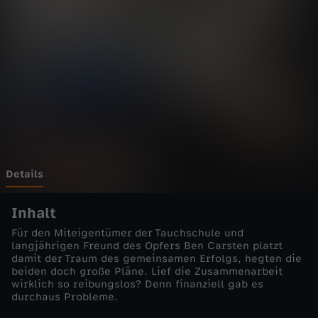
m
a
r
-
G
e
Details
i
Inhalt
Für den Miteigentümer der Tauchschule und
s
langjährigen Freund des Opfers Ben Carsten platzt
damit der Traum des gemeinsamen Erfolgs, hegten die
beiden doch große Pläne. Lief die Zusammenarbeit
t
wirklich so reibungslos? Denn finanziell gab es
durchaus Probleme.
e