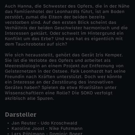
Auch Hanna, die Schwester des Opfers, die in der Nähe
r
das Familienhotel der Leonhardts führt, ist am Boden
zerstört, zumal die Eltern der beiden bereits
verstorben sind. Auf den ersten Blick scheint das
n
Verhältnis der beiden Geschwister harmonisch und die
Interessen geklärt. Oder schwelt im Hintergrund ein
Konflikt um das Erbe? Und was hat es eigentlich mit
e
dem Tauchroboter auf sich?
t
Wie sich herausstellt, gehört das Gerät Iris Kemper.
Sie ist die Verlobte des Opfers und arbeitet als
Meeresbiologin an einem Projekt zur Entfernung von
z
Geisternetzen in der Ostsee. Falk Leonhardt hat seine
Freundin nach Kräften unterstützt. Doch wer könnte
ein Interesse an der Zerstörung des innovativen
e
Gerätes haben? Spielen da etwa Rivalitäten unter
Wissenschaftlern eine Rolle? Die SOKO verfolgt
akribisch alle Spuren.
Darsteller
Jan Reuter - Udo Kroschwald
Karoline Joost - Nike Fuhrmann
Lars Pöhlmann - Dominic Boeer