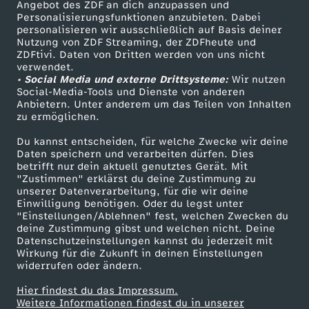
Angebot des ZDF an dich anzupassen und
TV-Programm
Personalisierungsfunktionen anzubieten. Dabei
personalisieren wir ausschließlich auf Basis deiner
Nutzung von ZDF Streaming, der ZDFheute und
ZDFtivi. Daten von Dritten werden von uns nicht
Das ZDF
verwendet.
• Social Media und externe Drittsysteme:
Wir nutzen
ZDF Unternehmen
Social-Media-Tools und Dienste von anderen
Anbietern. Unter anderem um das Teilen von Inhalten
Karriere
zu ermöglichen.
Presseportal
Du kannst entscheiden, für welche Zwecke wir deine
ZDF goes Schule
Daten speichern und verarbeiten dürfen. Dies
betrifft nur dein aktuell genutztes Gerät. Mit
Werbefernsehen
"Zustimmen" erklärst du deine Zustimmung zu
unserer Datenverarbeitung, für die wir deine
Mainzelmännchen
Einwilligung benötigen. Oder du legst unter
"Einstellungen/Ablehnen" fest, welchen Zwecken du
deine Zustimmung gibst und welchen nicht. Deine
Datenschutzeinstellungen kannst du jederzeit mit
Wirkung für die Zukunft in deinen Einstellungen
widerrufen oder ändern.
Hier findest du das Impressum.
Partner
Weitere Informationen findest du in unserer