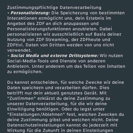
Zustimmungspflichtige Datenverarbeitung
Livestreams
Zuschauerservice
• Personalisierung:
Die Speicherung von bestimmten
Sendungen A-Z
Hilfe
Interaktionen ermöglicht uns, dein Erlebnis im
Angebot des ZDF an dich anzupassen und
TV-Programm
Personalisierungsfunktionen anzubieten. Dabei
personalisieren wir ausschließlich auf Basis deiner
Nutzung von ZDF Streaming, der ZDFheute und
ZDFtivi. Daten von Dritten werden von uns nicht
Das ZDF
verwendet.
• Social Media und externe Drittsysteme:
Wir nutzen
ZDF Unternehmen
Social-Media-Tools und Dienste von anderen
Anbietern. Unter anderem um das Teilen von Inhalten
Karriere
zu ermöglichen.
Presseportal
Du kannst entscheiden, für welche Zwecke wir deine
ZDF goes Schule
Daten speichern und verarbeiten dürfen. Dies
betrifft nur dein aktuell genutztes Gerät. Mit
Werbefernsehen
"Zustimmen" erklärst du deine Zustimmung zu
unserer Datenverarbeitung, für die wir deine
Mainzelmännchen
Einwilligung benötigen. Oder du legst unter
"Einstellungen/Ablehnen" fest, welchen Zwecken du
deine Zustimmung gibst und welchen nicht. Deine
Datenschutzeinstellungen kannst du jederzeit mit
Wirkung für die Zukunft in deinen Einstellungen