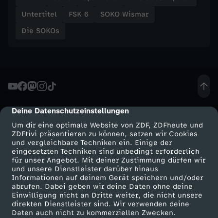
Untertitel
FSK 6
SOKO Wismar
Die SOKOs
Deine Datenschutzeinstellungen
cmp-dialog-description
Um dir eine optimale Website von ZDF, ZDFheute und
ZDFtivi präsentieren zu können, setzen wir Cookies
und vergleichbare Techniken ein. Einige der
eingesetzten Techniken sind unbedingt erforderlich
für unser Angebot. Mit deiner Zustimmung dürfen wir
Mehr ZDF
Service
und unsere Dienstleister darüber hinaus
Informationen auf deinem Gerät speichern und/oder
ZDF-Apps
ZDFmitreden
abrufen. Dabei geben wir deine Daten ohne deine
Einwilligung nicht an Dritte weiter, die nicht unsere
Smart TV
Kontakt zum ZDF
direkten Dienstleister sind. Wir verwenden deine
Daten auch nicht zu kommerziellen Zwecken.
ZDFtext
Tickets