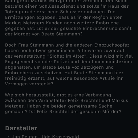
Bald gerät Markus Metzger unter Verdacht. Der Mann
betreibt einen Schlüsseldienst und sollte im Haus der
i
Toten gerade erst neue Schlösser einbauen. Die
Ermittlungen ergeben, dass es in der Region unter
Markus Metzgers Kunden noch weitere Einbrüche
m
gegeben hat. Ist er der gesuchte Einbrecher und somit
der Mörder von Beate Steinmann?
A
Doch Frau Steinmann und die anderen Einbruchsopfer
haben noch etwas gemeinsam: Alle waren zuvor auf
l
der Veranstaltung "Sicher im Alter". Diese wird mit viel
Engagement von der Polizei und dem Innenministerium
abgehalten, um ältere Leute vor Betrügern und
t
Einbrechern zu schützen. Hat Beate Steinmann hier
freimütig erzählt, auf welche besondere Art sie ihr
Vermögen versteckt?
e
Wie sich herausstellt, gibt es eine Verbindung
r
zwischen dem Veranstalter Felix Brechtel und Markus
Metzger. Haben die beiden gemeinsame Sache
gemacht? Ist Felix Brechtel der gesuchte Mörder?
Darsteller
Jan Reuter - Udo Kroschwald