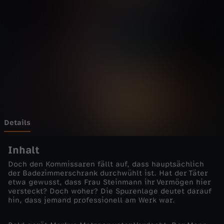
m
a
r
-
S
i
Details
c
Inhalt
Doch den Kommissaren fällt auf, dass hauptsächlich
h
der Badezimmerschrank durchwühlt ist. Hat der Täter
etwa gewusst, dass Frau Steinmann ihr Vermögen hier
versteckt? Doch woher? Die Spurenlage deutet darauf
e
hin, dass jemand professionell am Werk war.
r