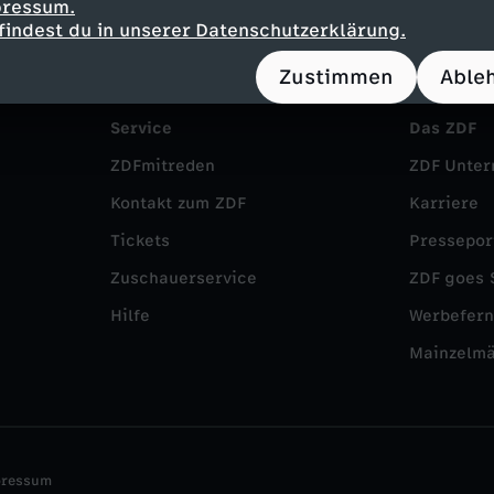
pressum.
findest du in unserer Datenschutzerklärung.
Zustimmen
Able
Service
Das ZDF
ZDFmitreden
ZDF Unte
Kontakt zum ZDF
Karriere
Tickets
Pressepor
Zuschauerservice
ZDF goes 
Hilfe
Werbefer
Mainzelm
pressum