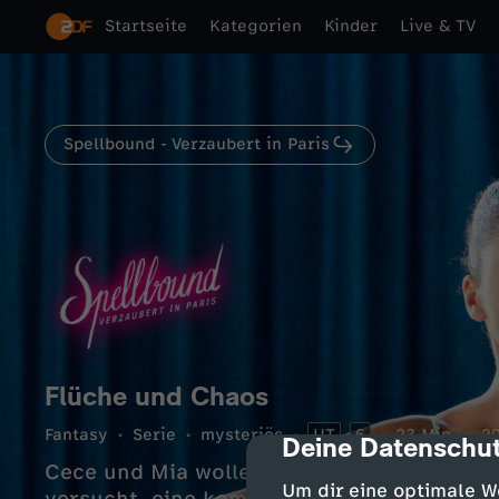
Startseite
Kategorien
Kinder
Live & TV
Spellbound - Verzaubert in Paris
Flüche und Chaos
Fantasy
Serie
mysteriös
UT
6
23 Min.
2
Deine Datenschut
cmp-dialog-des
Cece und Mia wollen die Hauptrollen bei 
Um dir eine optimale W