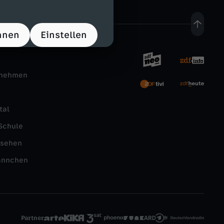
hnen
Einstellen
rnehmen
tal
Schule
nsehen
ännchen
Partner