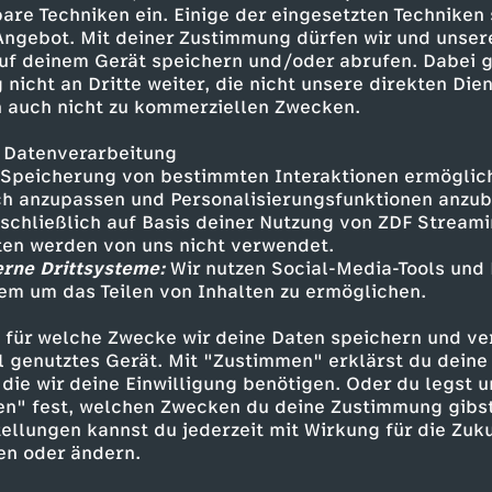
m Tanz und trainiert mit Benoit.
are Techniken ein. Einige der eingesetzten Techniken
 Angebot. Mit deiner Zustimmung dürfen wir und unser
uf deinem Gerät speichern und/oder abrufen. Dabei 
 nicht an Dritte weiter, die nicht unsere direkten Dien
 auch nicht zu kommerziellen Zwecken.
 Datenverarbeitung
Speicherung von bestimmten Interaktionen ermöglicht
h anzupassen und Personalisierungsfunktionen anzub
sschließlich auf Basis deiner Nutzung von ZDF Stream
tten werden von uns nicht verwendet.
erne Drittsysteme:
Wir nutzen Social-Media-Tools und
Inhalte entdecken
em um das Teilen von Inhalten zu ermöglichen.
erie
mysteriös
Untertitel
FSK 6
 für welche Zwecke wir deine Daten speichern und ver
ell genutztes Gerät. Mit "Zustimmen" erklärst du dein
 Verzaubert in Paris
die wir deine Einwilligung benötigen. Oder du legst u
en" fest, welchen Zwecken du deine Zustimmung gibst
ellungen kannst du jederzeit mit Wirkung für die Zuku
en oder ändern.