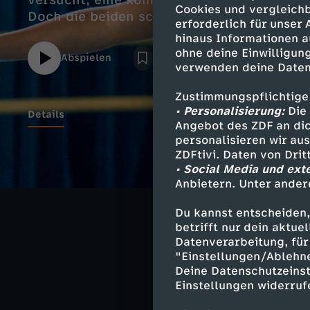
versucht, eine komplizierte Hebung in ihre
Cookies und vergleichb
Doch die beiden schaffen es nicht.
erforderlich für unser
hinaus Informationen a
ohne deine Einwilligung
Abspielen
verwenden deine Daten
Zustimmungspflichtige
• Personalisierung:
Die 
Details
Angebot des ZDF an dic
personalisieren wir au
ZDFtivi. Daten von Dri
• Social Media und ext
Ähnliche 
Anbietern. Unter ander
Fantasy
S
Du kannst entscheiden,
betrifft nur dein aktu
Spellbound -
Datenverarbeitung, für 
"Einstellungen/Ablehn
Deine Datenschutzeinst
Einstellungen widerruf