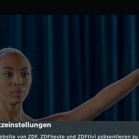
024
ZDFtivi
zeinstellungen
cription
der Halbjahresaufführung. Cece
ebsite von ZDF, ZDFheute und ZDFtivi präsentieren zu