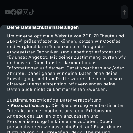
D
i
Deine Datenschutzeinstellungen
cmp-dialog-description
Um dir eine optimale Website von ZDF, ZDFheute und
e
ZDFtivi präsentieren zu können, setzen wir Cookies
und vergleichbare Techniken ein. Einige der
eingesetzten Techniken sind unbedingt erforderlich
K
für unser Angebot. Mit deiner Zustimmung dürfen wir
Mehr ZDF
Service
und unsere Dienstleister darüber hinaus
a
Informationen auf deinem Gerät speichern und/oder
ZDF-Apps
ZDFmitreden
abrufen. Dabei geben wir deine Daten ohne deine
Einwilligung nicht an Dritte weiter, die nicht unsere
m
Smart TV
Kontakt zum ZDF
direkten Dienstleister sind. Wir verwenden deine
Daten auch nicht zu kommerziellen Zwecken.
ZDFtext
Tickets
m
Zustimmungspflichtige Datenverarbeitung
Livestreams
Zuschauerservice
• Personalisierung:
Die Speicherung von bestimmten
e
Sendungen A-Z
Hilfe
Interaktionen ermöglicht uns, dein Erlebnis im
Angebot des ZDF an dich anzupassen und
TV-Programm
Personalisierungsfunktionen anzubieten. Dabei
r
personalisieren wir ausschließlich auf Basis deiner
Nutzung von ZDF Streaming, der ZDFheute und