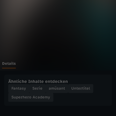
r
Wechseln zu: ZDFheute
o
A
c
a
d
Details
e
Ähnliche Inhalte entdecken
m
Fantasy
Serie
amüsant
Untertitel
Superhero Academy
y
-