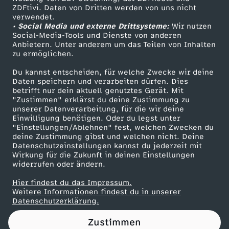
ZDFtivi. Daten von Dritten werden von uns nicht
d
Das ZDF
verwendet.
• Social Media und externe Drittsysteme:
Wir nutzen
ZDF Unternehmen
e
Social-Media-Tools und Dienste von anderen
Anbietern. Unter anderem um das Teilen von Inhalten
Karriere
zu ermöglichen.
s
Presseportal
Du kannst entscheiden, für welche Zwecke wir deine
ZDF goes Schule
Daten speichern und verarbeiten dürfen. Dies
G
betrifft nur dein aktuell genutztes Gerät. Mit
Werbefernsehen
"Zustimmen" erklärst du deine Zustimmung zu
r
unserer Datenverarbeitung, für die wir deine
Mainzelmännchen
Einwilligung benötigen. Oder du legst unter
"Einstellungen/Ablehnen" fest, welchen Zwecken du
a
deine Zustimmung gibst und welchen nicht. Deine
Datenschutzeinstellungen kannst du jederzeit mit
Wirkung für die Zukunft in deinen Einstellungen
u
widerrufen oder ändern.
e
Hier findest du das Impressum.
Partner
Weitere Informationen findest du in unserer
Datenschutzerklärung.
n
Zustimmen