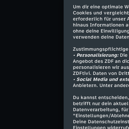
Um dir eine optimale W
Fingerabdrücke 
Cookies und vergleichb
Bodenstein zunä
erforderlich für unser
Verteidiger der
hinaus Informationen a
ohne deine Einwilligung
Frankfurter Rot
verwenden deine Daten
Kinderschänder 
heruntergekomm
Zustimmungspflichtige
Und auch Bernd 
• Personalisierung:
Die 
Visier der Komm
Angebot des ZDF an dic
personalisieren wir au
Bei ihren Ermit
ZDFtivi. Daten von Dri
• Social Media und ext
schließlich her
Anbietern. Unter ander
Enthüllungsstor
Machenschaften 
Du kannst entscheiden,
bringen wollte.
betrifft nur dein aktu
Datenverarbeitung, für 
Schon bald müss
"Einstellungen/Ablehn
das Netzwerk di
Deine Datenschutzeinst
Einstellungen widerruf
reicht - und da