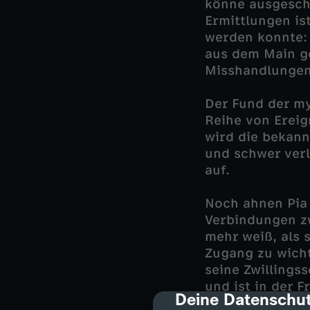
könne ausgeschl
Ermittlungen ist
werden konnte:
aus dem Main g
Misshandlungen
Der Fund der my
Reihe von Erei
wird die bekan
und schwer verl
auf.
Noch ahnen Pia 
Verbindungen zw
mehr weiß, als s
Zugang zu wicht
seine Zwillings
und ist in der 
Deine Datenschut
cmp-dialog-des
sie beerdigt. Ih