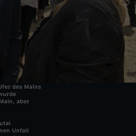
fer des Mains
 wurde
 Main, aber
utal
nen Unfall