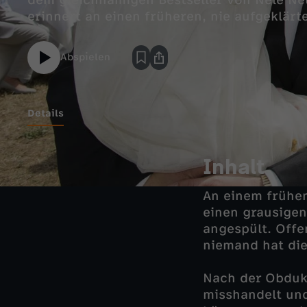
dem gleichnamigen Bestseller von Nele Ne
erinnert an einen früheren, nie aufgeklärte
Abspielen
Details
Inhalt
An einem frühe
einen grausigen
angespült. Offen
niemand hat die
Nach der Obdukt
misshandelt und