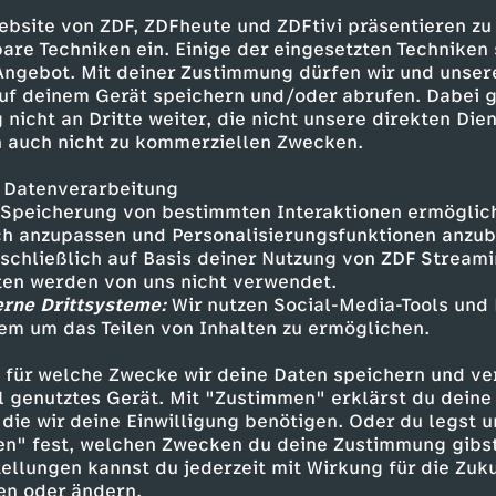
ebsite von ZDF, ZDFheute und ZDFtivi präsentieren zu
im Haus der Moderatorin führen Pia Kirchhoff 
are Techniken ein. Einige der eingesetzten Techniken
chst auf die Spur von Dr. Kilian Rothemund, 
 Angebot. Mit deiner Zustimmung dürfen wir und unser
 Road Kings, einer kriminellen Organisation au
uf deinem Gerät speichern und/oder abrufen. Dabei 
 nicht an Dritte weiter, die nicht unsere direkten Dien
licht- und Drogenmilieu. Rothemund wurde dam
 auch nicht zu kommerziellen Zwecken.
überführt und lebt seit seiner Freilassung auf
en Campingplatz unweit des Fundortes der Mä
 Datenverarbeitung
Prinzler, ein ehemaliger Rocker aus dem Milieu
Speicherung von bestimmten Interaktionen ermöglicht
issare.
h anzupassen und Personalisierungsfunktionen anzub
sschließlich auf Basis deiner Nutzung von ZDF Stream
tlungen finden Pia Kirchhoff und Oliver von Bo
tten werden von uns nicht verwendet.
erne Drittsysteme:
Wir nutzen Social-Media-Tools und
aus, dass Hanna Herzmann an einer hochbrisan
em um das Teilen von Inhalten zu ermöglichen.
y gearbeitet hat. Nach und nach stellt sich hera
eines skrupellosen Kinderpornorings an die Öf
 für welche Zwecke wir deine Daten speichern und ver
ell genutztes Gerät. Mit "Zustimmen" erklärst du dein
die wir deine Einwilligung benötigen. Oder du legst u
en Pia Kirchhoff und Oliver von Bodenstein fes
en" fest, welchen Zwecken du deine Zustimmung gibst
eses Verbrecherrings in alle Bereiche der Tau
ellungen kannst du jederzeit mit Wirkung für die Zuku
en oder ändern.
ss der Einfluss dieser Gruppierungen auch ihne