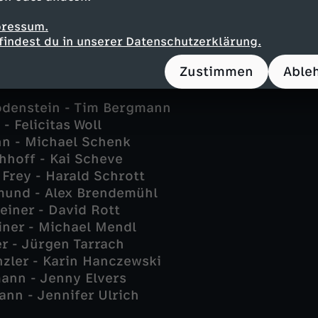
e kommt.
pressum.
findest du in unserer Datenschutzerklärung.
Zustimmen
Able
odenstein - Tim Bergmann
 - Felicitas Woll
n - Michael Schenk
hhoff - Kai Scheve
 Frey - Harald Schrott
mund - Alex Brendemühl
einer - David Rott
iner - Michael Mendl
er - Jürgen Tarrach
nzler - Karin Hanczewski
ann - Jenny Elvers
nn - Jennifer Ulrich