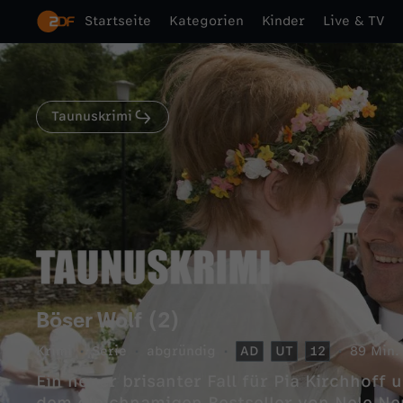
Startseite
Kategorien
Kinder
Live & TV
Taunuskrimi
Böser Wolf (2)
Krimi
Serie
abgründig
AD
UT
12
89 Min.
Ein neuer brisanter Fall für Pia Kirchhoff