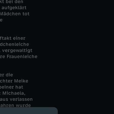
kt bei den
e aufgeklärt
 Mädchen tot
e
ftakt einer
ädchenleiche
 vergewaltigt
re Frauenleiche
er die
ochter Meike
beiner hat
 Michaela,
haus verlassen
 Jahren wurde
rensuche begibt.