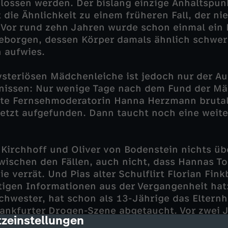
ossen werden. Der bislang einzige Anhaltspun
 die Ähnlichkeit zu einem früheren Fall, der ni
 Vor rund zehn Jahren wurde schon einmal ein
eborgen, dessen Körper damals ähnlich schwer
 aufwies.
steriösen Mädchenleiche ist jedoch nur der Au
gnissen: Nur wenige Tage nach dem Fund der M
nte Fernsehmoderatorin Hanna Herzmann brutal
etzt aufgefunden. Dann taucht noch eine weite
Kirchhoff und Oliver von Bodenstein nichts üb
ischen den Fällen, auch nicht, dass Hannas T
ie verrät. Und Pias alter Schulflirt Florian Fink
igen Informationen aus der Vergangenheit hat:
schwester, hat schon als 13-Jährige das Eltern
Frankfurter Drogen-Szene abgetaucht. Vor zwei
zeinstellungen
cription
r Bruder ist nicht der einzige, der sich auf Spu