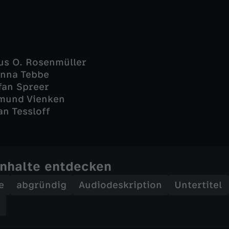
us O. Rosenmüller
Anna Tebbe
fan Spreer
imund Vienken
an Tessloff
Inhalte entdecken
e
abgründig
Audiodeskription
Untertitel