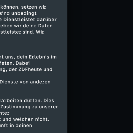
 können, setzen wir
und Oliver von
 sind unbedingt
dem ehemaligen
e Dienstleister darüber
s dem
geben wir deine Daten
stleister sind. Wir
als als
 einem
dchenleiche.
, gerät ins
 uns, dein Erlebnis im
ieten. Dabei
ing, der ZDFheute und
denstein
 Dienste von anderen
ten, geheimen
us, dass sie die
fentlichkeit
arbeiten dürfen. Dies
e Zustimmung zu unserer
nter
tstellen, dass
 und welchen nicht.
nus-Oberschicht
nft in deinen
n persönlich