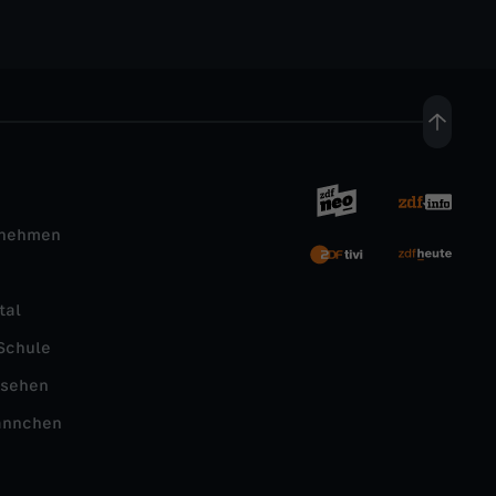
rnehmen
tal
Schule
nsehen
ännchen