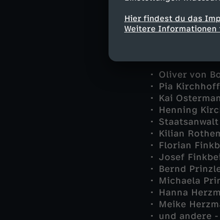
bedrohlich nah
Hier findest du das Im
Weitere Informationen 
Darsteller
Oliver von B
Pia Kirchhoff
Kai Osterman
Henning Kirc
Staatsanwalt
Kilian Rothe
Florian Finkb
Josef Finkbe
Bernd Prinzl
Michaela Pri
Hanna Herzm
Meike Herzma
und andere -