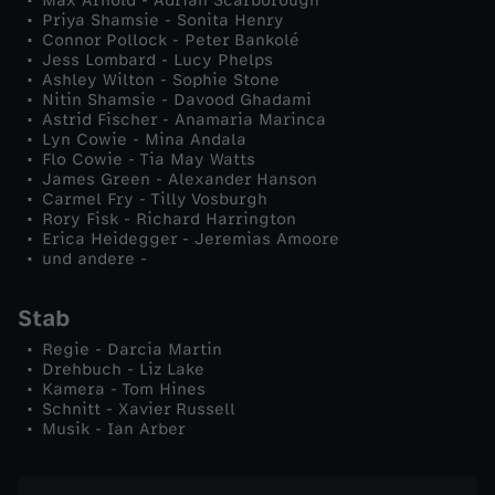
Max Arnold - Adrian Scarborough
u
Priya Shamsie - Sonita Henry
Connor Pollock - Peter Bankolé
Jess Lombard - Lucy Phelps
l
Ashley Wilton - Sophie Stone
Nitin Shamsie - Davood Ghadami
Astrid Fischer - Anamaria Marinca
e
Lyn Cowie - Mina Andala
Flo Cowie - Tia May Watts
d
James Green - Alexander Hanson
Carmel Fry - Tilly Vosburgh
Rory Fisk - Richard Harrington
e
Erica Heidegger - Jeremias Amoore
und andere -
r
Stab
L
Regie - Darcia Martin
Drehbuch - Liz Lake
Kamera - Tom Hines
ü
Schnitt - Xavier Russell
Musik - Ian Arber
g