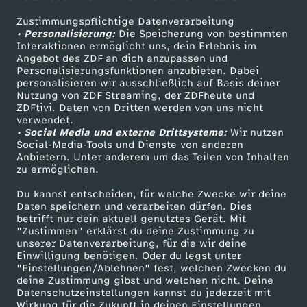
Zustimmungspflichtige Datenverarbeitung
Livestreams
Zuschauerservice
• Personalisierung:
Die Speicherung von bestimmten
Sendungen A-Z
Hilfe
Interaktionen ermöglicht uns, dein Erlebnis im
Angebot des ZDF an dich anzupassen und
TV-Programm
Personalisierungsfunktionen anzubieten. Dabei
personalisieren wir ausschließlich auf Basis deiner
Nutzung von ZDF Streaming, der ZDFheute und
ZDFtivi. Daten von Dritten werden von uns nicht
Das ZDF
verwendet.
• Social Media und externe Drittsysteme:
Wir nutzen
ZDF Unternehmen
Social-Media-Tools und Dienste von anderen
Anbietern. Unter anderem um das Teilen von Inhalten
Karriere
zu ermöglichen.
Presseportal
Du kannst entscheiden, für welche Zwecke wir deine
ZDF goes Schule
Daten speichern und verarbeiten dürfen. Dies
betrifft nur dein aktuell genutztes Gerät. Mit
Werbefernsehen
"Zustimmen" erklärst du deine Zustimmung zu
unserer Datenverarbeitung, für die wir deine
Mainzelmännchen
Einwilligung benötigen. Oder du legst unter
"Einstellungen/Ablehnen" fest, welchen Zwecken du
deine Zustimmung gibst und welchen nicht. Deine
Datenschutzeinstellungen kannst du jederzeit mit
Wirkung für die Zukunft in deinen Einstellungen