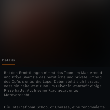
s
e
a
D
e
t
Details
e
Bei den Ermittlungen nimmt das Team um Max Arnold
und Priya Shamsie das berufliche und private Umfeld
des Opfers unter die Lupe. Dabei stellt sich heraus,
c
dass die heile Welt rund um Oliver in Wahrheit einige
Risse hatte. Auch seine Frau gerät unter
t
Mordverdacht.
i
Die International School of Chelsea, eine renommierte