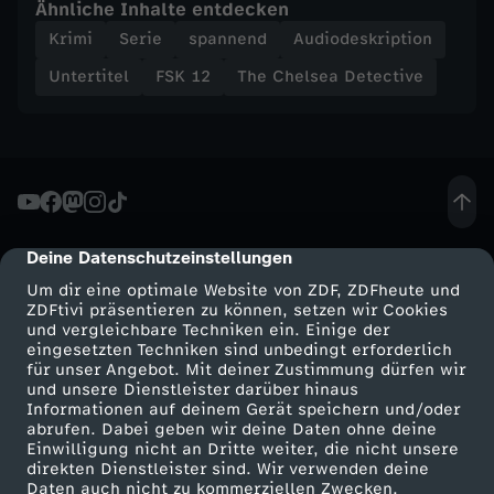
e
Ähnliche Inhalte entdecken
Krimi
Serie
spannend
Audiodeskription
n
Untertitel
FSK 12
The Chelsea Detective
Deine Datenschutzeinstellungen
cmp-dialog-description
Um dir eine optimale Website von ZDF, ZDFheute und
ZDFtivi präsentieren zu können, setzen wir Cookies
und vergleichbare Techniken ein. Einige der
eingesetzten Techniken sind unbedingt erforderlich
für unser Angebot. Mit deiner Zustimmung dürfen wir
Mehr ZDF
Service
und unsere Dienstleister darüber hinaus
Informationen auf deinem Gerät speichern und/oder
ZDF-Apps
ZDFmitreden
abrufen. Dabei geben wir deine Daten ohne deine
Einwilligung nicht an Dritte weiter, die nicht unsere
Smart TV
Kontakt zum ZDF
direkten Dienstleister sind. Wir verwenden deine
Daten auch nicht zu kommerziellen Zwecken.
ZDFtext
Tickets