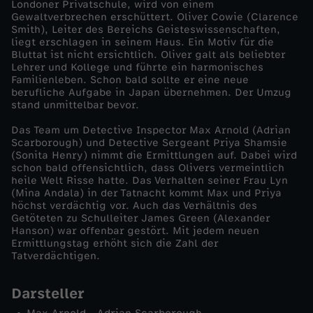
Londoner Privatschule, wird von einem
Gewaltverbrechen erschüttert. Oliver Cowie (Clarence
v
Smith), Leiter des Bereichs Geisteswissenschaften,
liegt erschlagen in seinem Haus. Ein Motiv für die
Bluttat ist nicht ersichtlich. Oliver galt als beliebter
e
Lehrer und Kollege und führte ein harmonisches
Familienleben. Schon bald sollte er eine neue
-
berufliche Aufgabe in Japan übernehmen. Der Umzug
stand unmittelbar bevor.
D
Das Team um Detective Inspector Max Arnold (Adrian
Scarborough) und Detective Sergeant Priya Shamsie
(Sonita Henry) nimmt die Ermittlungen auf. Dabei wird
i
schon bald offensichtlich, dass Olivers vermeintlich
heile Welt Risse hatte. Das Verhalten seiner Frau Lyn
e
(Mina Andala) in der Tatnacht kommt Max und Priya
höchst verdächtig vor. Auch das Verhältnis des
Getöteten zu Schulleiter James Green (Alexander
S
Hanson) war offenbar gestört. Mit jedem neuen
Ermittlungstag erhöht sich die Zahl der
Tatverdächtigen.
c
Darsteller
h