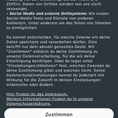
ZDFtivi. Daten von Dritten werden von uns nicht
c
Das ZDF
verwendet.
• Social Media und externe Drittsysteme:
Wir nutzen
ZDF Unternehmen
h
Social-Media-Tools und Dienste von anderen
Anbietern. Unter anderem um das Teilen von Inhalten
Karriere
zu ermöglichen.
t
Presseportal
Du kannst entscheiden, für welche Zwecke wir deine
ZDF goes Schule
Daten speichern und verarbeiten dürfen. Dies
e
betrifft nur dein aktuell genutztes Gerät. Mit
Werbefernsehen
"Zustimmen" erklärst du deine Zustimmung zu
t
unserer Datenverarbeitung, für die wir deine
Mainzelmännchen
Einwilligung benötigen. Oder du legst unter
"Einstellungen/Ablehnen" fest, welchen Zwecken du
-
deine Zustimmung gibst und welchen nicht. Deine
Datenschutzeinstellungen kannst du jederzeit mit
Wirkung für die Zukunft in deinen Einstellungen
T
widerrufen oder ändern.
r
Hier findest du das Impressum.
Partner
Weitere Informationen findest du in unserer
Datenschutzerklärung.
a
Zustimmen