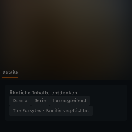
y
t
e
s
-
F
Details
a
Ähnliche Inhalte entdecken
m
Drama
Serie
herzergreifend
The Forsytes - Familie verpflichtet
i
l