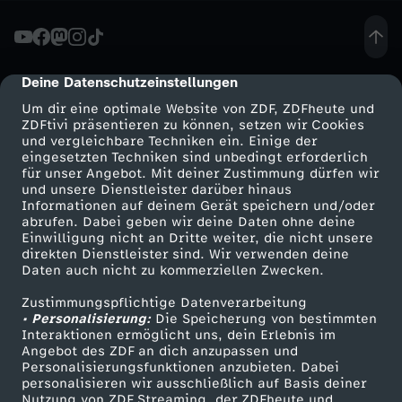
i
e
Deine Datenschutzeinstellungen
cmp-dialog-description
Um dir eine optimale Website von ZDF, ZDFheute und
v
ZDFtivi präsentieren zu können, setzen wir Cookies
und vergleichbare Techniken ein. Einige der
eingesetzten Techniken sind unbedingt erforderlich
e
für unser Angebot. Mit deiner Zustimmung dürfen wir
Mehr ZDF
Service
und unsere Dienstleister darüber hinaus
r
Informationen auf deinem Gerät speichern und/oder
ZDF-Apps
ZDFmitreden
abrufen. Dabei geben wir deine Daten ohne deine
Einwilligung nicht an Dritte weiter, die nicht unsere
p
Smart TV
Kontakt zum ZDF
direkten Dienstleister sind. Wir verwenden deine
Daten auch nicht zu kommerziellen Zwecken.
ZDFtext
Tickets
f
Zustimmungspflichtige Datenverarbeitung
Livestreams
Zuschauerservice
• Personalisierung:
Die Speicherung von bestimmten
l
Sendungen A-Z
Hilfe
Interaktionen ermöglicht uns, dein Erlebnis im
Angebot des ZDF an dich anzupassen und
TV-Programm
Personalisierungsfunktionen anzubieten. Dabei
i
personalisieren wir ausschließlich auf Basis deiner
Nutzung von ZDF Streaming, der ZDFheute und