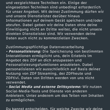
b
und vergleichbare Techniken ein. Einige der
eingesetzten Techniken sind unbedingt erforderlich
für unser Angebot. Mit deiner Zustimmung dürfen wir
e
Mehr ZDF
Service
und unsere Dienstleister darüber hinaus
Informationen auf deinem Gerät speichern und/oder
ZDF-Apps
ZDFmitreden
(
abrufen. Dabei geben wir deine Daten ohne deine
Einwilligung nicht an Dritte weiter, die nicht unsere
Smart TV
Kontakt zum ZDF
direkten Dienstleister sind. Wir verwenden deine
1
Daten auch nicht zu kommerziellen Zwecken.
ZDFtext
Tickets
Zustimmungspflichtige Datenverarbeitung
Livestreams
Zuschauerservice
)
• Personalisierung:
Die Speicherung von bestimmten
Sendungen A-Z
Hilfe
Interaktionen ermöglicht uns, dein Erlebnis im
Angebot des ZDF an dich anzupassen und
TV-Programm
Personalisierungsfunktionen anzubieten. Dabei
personalisieren wir ausschließlich auf Basis deiner
Nutzung von ZDF Streaming, der ZDFheute und
ZDFtivi. Daten von Dritten werden von uns nicht
Das ZDF
verwendet.
• Social Media und externe Drittsysteme:
Wir nutzen
ZDF Unternehmen
Social-Media-Tools und Dienste von anderen
Anbietern. Unter anderem um das Teilen von Inhalten
Karriere
zu ermöglichen.
Presseportal
Du kannst entscheiden, für welche Zwecke wir deine