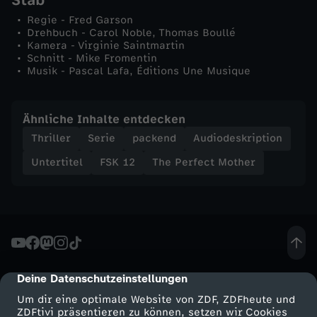
s
Regie - Fred Garson
Drehbuch - Carol Noble, Thomas Boullé
Kamera - Virginie Saintmartin
v
Schnitt - Mike Fromentin
Musik - Pascal Lafa, Éditions Une Musique
o
l
Ähnliche Inhalte entdecken
Thriller
Serie
packend
Audiodeskription
l
Untertitel
FSK 12
The Perfect Mother
e
L
i
Deine Datenschutzeinstellungen
cmp-dialog-description
e
Um dir eine optimale Website von ZDF, ZDFheute und
ZDFtivi präsentieren zu können, setzen wir Cookies