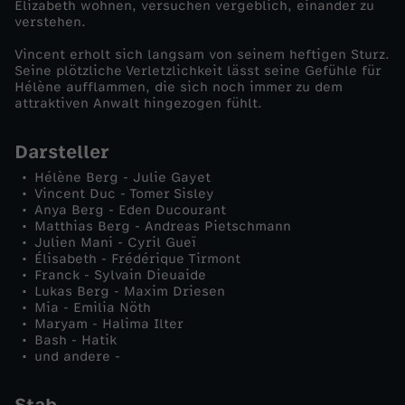
Elizabeth wohnen, versuchen vergeblich, einander zu
verstehen.
V
Vincent erholt sich langsam von seinem heftigen Sturz.
Seine plötzliche Verletzlichkeit lässt seine Gefühle für
e
Hélène aufflammen, die sich noch immer zu dem
attraktiven Anwalt hingezogen fühlt.
r
Darsteller
h
Hélène Berg - Julie Gayet
Vincent Duc - Tomer Sisley
ä
Anya Berg - Eden Ducourant
Matthias Berg - Andreas Pietschmann
Julien Mani - Cyril Gueï
n
Élisabeth - Frédérique Tirmont
Franck - Sylvain Dieuaide
g
Lukas Berg - Maxim Driesen
Mia - Emilia Nöth
Maryam - Halima Ilter
n
Bash - Hatik
und andere -
i
Stab