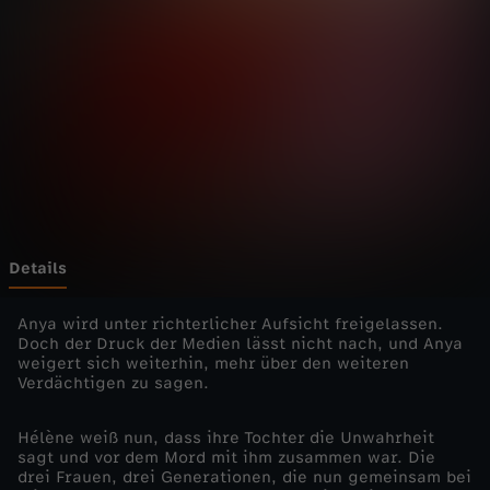
e
c
t
M
o
t
Details
h
Anya wird unter richterlicher Aufsicht freigelassen.
Doch der Druck der Medien lässt nicht nach, und Anya
weigert sich weiterhin, mehr über den weiteren
e
Verdächtigen zu sagen.
r
Hélène weiß nun, dass ihre Tochter die Unwahrheit
sagt und vor dem Mord mit ihm zusammen war. Die
-
drei Frauen, drei Generationen, die nun gemeinsam bei