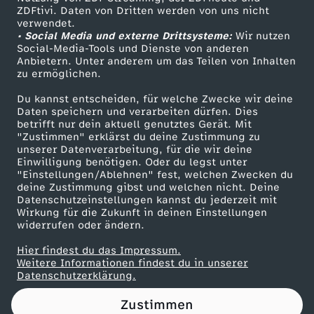
ZDFtivi. Daten von Dritten werden von uns nicht
Das ZDF
verwendet.
• Social Media und externe Drittsysteme:
Wir nutzen
ZDF Unternehmen
Social-Media-Tools und Dienste von anderen
Anbietern. Unter anderem um das Teilen von Inhalten
Karriere
zu ermöglichen.
Presseportal
Du kannst entscheiden, für welche Zwecke wir deine
ZDF goes Schule
Daten speichern und verarbeiten dürfen. Dies
betrifft nur dein aktuell genutztes Gerät. Mit
Werbefernsehen
"Zustimmen" erklärst du deine Zustimmung zu
unserer Datenverarbeitung, für die wir deine
Mainzelmännchen
Einwilligung benötigen. Oder du legst unter
"Einstellungen/Ablehnen" fest, welchen Zwecken du
deine Zustimmung gibst und welchen nicht. Deine
Datenschutzeinstellungen kannst du jederzeit mit
Wirkung für die Zukunft in deinen Einstellungen
widerrufen oder ändern.
Hier findest du das Impressum.
Partner
Weitere Informationen findest du in unserer
Datenschutzerklärung.
Zustimmen