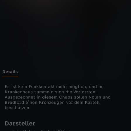
i
e
-
D
a
s
Details
E
Es ist kein Funkkontakt mehr möglich, und im
Krankenhaus sammeln sich die Verletzten.
Ausgerechnet in diesem Chaos sollen Nolan und
r
Bradford einen Kronzeugen vor dem Kartell
beschützen.
d
Darsteller
b