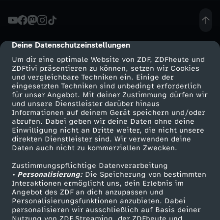
Deine Datenschutzeinstellungen
cmp-dialog-description
Um dir eine optimale Website von ZDF, ZDFheute und
ZDFtivi präsentieren zu können, setzen wir Cookies
und vergleichbare Techniken ein. Einige der
eingesetzten Techniken sind unbedingt erforderlich
für unser Angebot. Mit deiner Zustimmung dürfen wir
Mehr ZDF
Service
und unsere Dienstleister darüber hinaus
Informationen auf deinem Gerät speichern und/oder
ZDF-Apps
ZDFmitreden
abrufen. Dabei geben wir deine Daten ohne deine
Einwilligung nicht an Dritte weiter, die nicht unsere
Smart TV
Kontakt zum ZDF
direkten Dienstleister sind. Wir verwenden deine
Daten auch nicht zu kommerziellen Zwecken.
ZDFtext
Tickets
Zustimmungspflichtige Datenverarbeitung
Livestreams
Zuschauerservice
• Personalisierung:
Die Speicherung von bestimmten
Sendungen A-Z
Hilfe
Interaktionen ermöglicht uns, dein Erlebnis im
Angebot des ZDF an dich anzupassen und
TV-Programm
Personalisierungsfunktionen anzubieten. Dabei
personalisieren wir ausschließlich auf Basis deiner
Nutzung von ZDF Streaming, der ZDFheute und