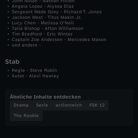
John Nolan - Nathan Fillion
Angela Lopez - Alyssa Diaz
e
Sergeant Wade Grey - Richard T. Jones
Jackson West - Titus Makin Jr.
Lucy Chen - Melissa O'Neil
b
Talia Bishop - Afton Williamson
Tim Bradford - Eric Winter
Captain Zoe Andersen - Mercedes Mason
e
und andere -
n
Stab
Regie - Steve Robin
Autor - Alexi Hawley
Ähnliche Inhalte entdecken
Drama
Serie
actionreich
FSK 12
The Rookie