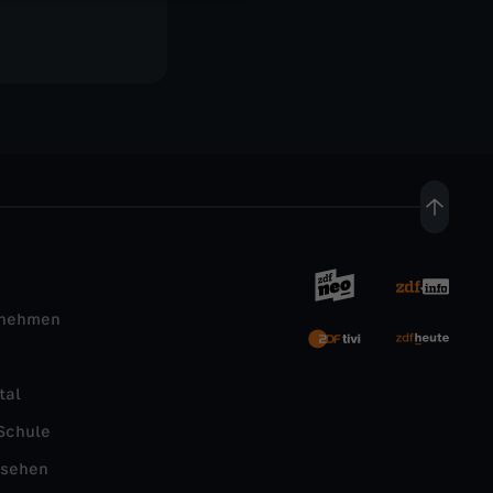
rnehmen
tal
Schule
nsehen