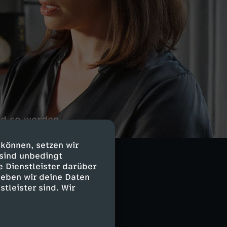
nd so werden
ds Frau kommt
endezernat zu
 können, setzen wir
 sind unbedingt
e Dienstleister darüber
geben wir deine Daten
stleister sind. Wir