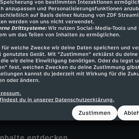
Speicherung von bestimmten Interaktionen ermöglicht
 - Alyssa Diaz
h anzupassen und Personalisierungsfunktionen anzub
e Grey - Richard T. Jones
sschließlich auf Basis deiner Nutzung von ZDF Stream
 - Titus Makin Jr.
tten werden von uns nicht verwendet.
Melissa O'Neil
erne Drittsysteme:
Wir nutzen Social-Media-Tools und
- Afton Williamson
em um das Teilen von Inhalten zu ermöglichen.
- Eric Winter
 für welche Zwecke wir deine Daten speichern und ver
 Andersen - Mercedes Mason
ell genutztes Gerät. Mit "Zustimmen" erklärst du dein
die wir deine Einwilligung benötigen. Oder du legst u
en" fest, welchen Zwecken du deine Zustimmung gibst
ellungen kannst du jederzeit mit Wirkung für die Zuku
en oder ändern.
pressum.
ael Goi
findest du in unserer Datenschutzerklärung.
 Hawley
Zustimmen
Able
Inhalte entdecken