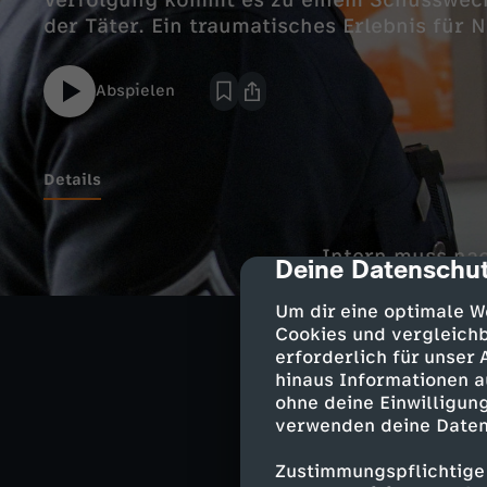
Verfolgung kommt es zu einem Schusswech
der Täter. Ein traumatisches Erlebnis für N
Abspielen
Details
Intern muss nac
Deine Datenschut
cmp-dialog-des
Nolan und der 
aus der Untersu
Um dir eine optimale W
dienen – Bradfo
Cookies und vergleichb
erforderlich für unser
hinaus Informationen a
ohne deine Einwilligung
Darsteller
verwenden deine Daten
Zustimmungspflichtige
John Nolan -