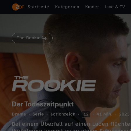
Startseite
Kategorien
Kinder
Live & TV
The Rookie
Der Todeszeitpunkt
Drama
Serie
actionreich
12
41 Min.
2023
Bei einem Überfall auf einen Laden flüchte