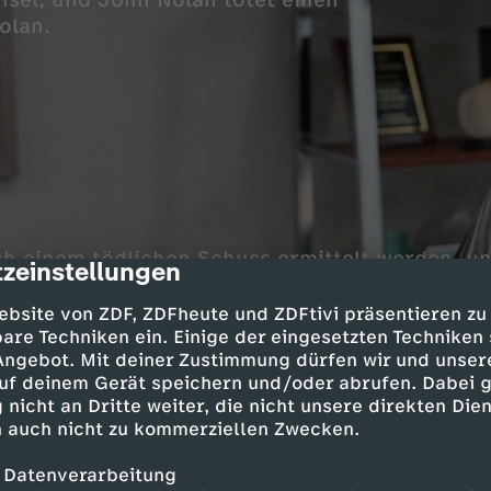
sel, und John Nolan tötet einen
olan.
h einem tödlichen Schuss ermittelt werden, u
zeinstellungen
cription
Einsatz unter die Lupe genommen. Tim Bradfor
chungshaft frei, um als Informantin dem Drog
ebsite von ZDF, ZDFheute und ZDFtivi präsentieren zu
rd macht sich große Sorgen.
are Techniken ein. Einige der eingesetzten Techniken
 Angebot. Mit deiner Zustimmung dürfen wir und unser
uf deinem Gerät speichern und/oder abrufen. Dabei 
 nicht an Dritte weiter, die nicht unsere direkten Dien
 auch nicht zu kommerziellen Zwecken.
 Datenverarbeitung
 Nathan Fillion