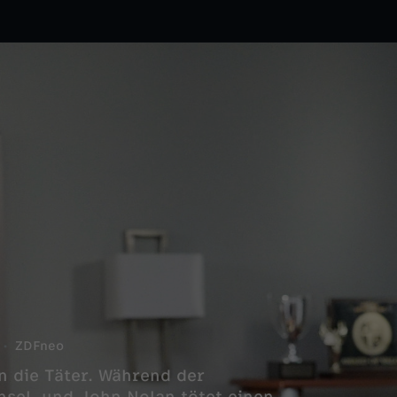
ZDFneo
n die Täter. Während der