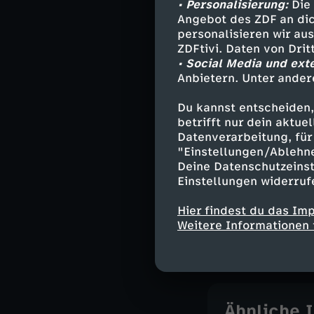
• Personalisierung:
Die 
Angela Lopez
Angebot des ZDF an dic
Sergeant Wad
personalisieren wir au
Jackson West
ZDFtivi. Daten von Dri
Lucy Chen - 
• Social Media und ext
Talia Bishop 
Anbietern. Unter ander
Tim Bradford 
Du kannst entscheiden,
Captain Zoe
betrifft nur dein aktu
und andere -
Datenverarbeitung, für 
"Einstellungen/Ablehn
Deine Datenschutzeinst
Einstellungen widerruf
Stab
Hier findest du das Im
Regie - Mich
Weitere Informationen 
Autor - Alexi
Ähnliche 