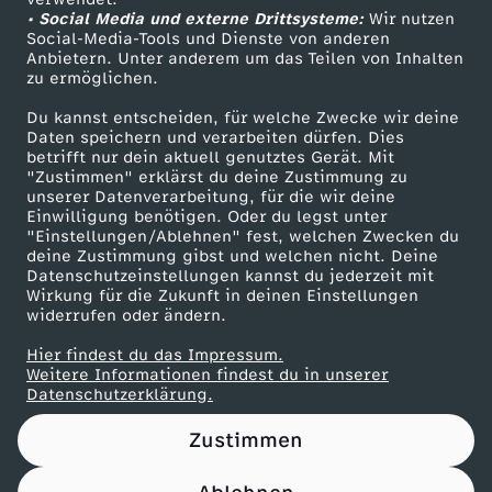
• Social Media und externe Drittsysteme:
e
Wir nutzen
ZDF Unternehmen
Social-Media-Tools und Dienste von anderen
Anbietern. Unter anderem um das Teilen von Inhalten
Karriere
-
zu ermöglichen.
Presseportal
Du kannst entscheiden, für welche Zwecke wir deine
S
ZDF goes Schule
Daten speichern und verarbeiten dürfen. Dies
betrifft nur dein aktuell genutztes Gerät. Mit
Werbefernsehen
"Zustimmen" erklärst du deine Zustimmung zu
t
unserer Datenverarbeitung, für die wir deine
Mainzelmännchen
Einwilligung benötigen. Oder du legst unter
a
"Einstellungen/Ablehnen" fest, welchen Zwecken du
deine Zustimmung gibst und welchen nicht. Deine
Datenschutzeinstellungen kannst du jederzeit mit
f
Wirkung für die Zukunft in deinen Einstellungen
widerrufen oder ändern.
f
Hier findest du das Impressum.
Partner
Weitere Informationen findest du in unserer
e
Datenschutzerklärung.
Zustimmen
l