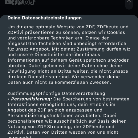
:
Deine Datenschutzeinstellungen
cmp-dialog-description
T
Um dir eine optimale Website von ZDF, ZDFheute und
ZDFtivi präsentieren zu können, setzen wir Cookies
und vergleichbare Techniken ein. Einige der
h
eingesetzten Techniken sind unbedingt erforderlich
für unser Angebot. Mit deiner Zustimmung dürfen wir
Mehr ZDF
Service
und unsere Dienstleister darüber hinaus
e
Informationen auf deinem Gerät speichern und/oder
ZDF-Apps
ZDFmitreden
abrufen. Dabei geben wir deine Daten ohne deine
R
Einwilligung nicht an Dritte weiter, die nicht unsere
Smart TV
Kontakt zum ZDF
direkten Dienstleister sind. Wir verwenden deine
Daten auch nicht zu kommerziellen Zwecken.
ZDFtext
Tickets
o
Zustimmungspflichtige Datenverarbeitung
Livestreams
Zuschauerservice
• Personalisierung:
o
Die Speicherung von bestimmten
Sendungen A-Z
Hilfe
Interaktionen ermöglicht uns, dein Erlebnis im
Angebot des ZDF an dich anzupassen und
TV-Programm
k
Personalisierungsfunktionen anzubieten. Dabei
personalisieren wir ausschließlich auf Basis deiner
Nutzung von ZDF Streaming, der ZDFheute und
i
ZDFtivi. Daten von Dritten werden von uns nicht
Das ZDF
verwendet.