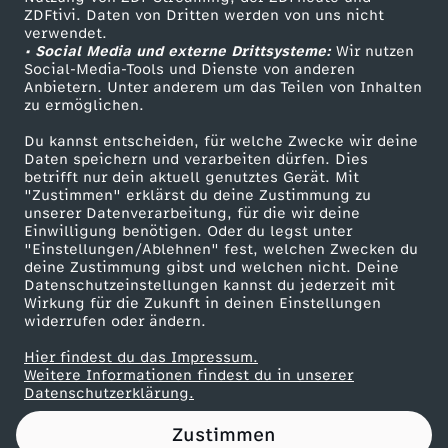
ZDFtivi. Daten von Dritten werden von uns nicht
Das ZDF
verwendet.
• Social Media und externe Drittsysteme:
Wir nutzen
ZDF Unternehmen
Social-Media-Tools und Dienste von anderen
Anbietern. Unter anderem um das Teilen von Inhalten
Karriere
zu ermöglichen.
Presseportal
Du kannst entscheiden, für welche Zwecke wir deine
ZDF goes Schule
Daten speichern und verarbeiten dürfen. Dies
betrifft nur dein aktuell genutztes Gerät. Mit
Werbefernsehen
"Zustimmen" erklärst du deine Zustimmung zu
unserer Datenverarbeitung, für die wir deine
Mainzelmännchen
Einwilligung benötigen. Oder du legst unter
"Einstellungen/Ablehnen" fest, welchen Zwecken du
deine Zustimmung gibst und welchen nicht. Deine
Datenschutzeinstellungen kannst du jederzeit mit
Wirkung für die Zukunft in deinen Einstellungen
widerrufen oder ändern.
Hier findest du das Impressum.
Partner
Weitere Informationen findest du in unserer
Datenschutzerklärung.
Zustimmen