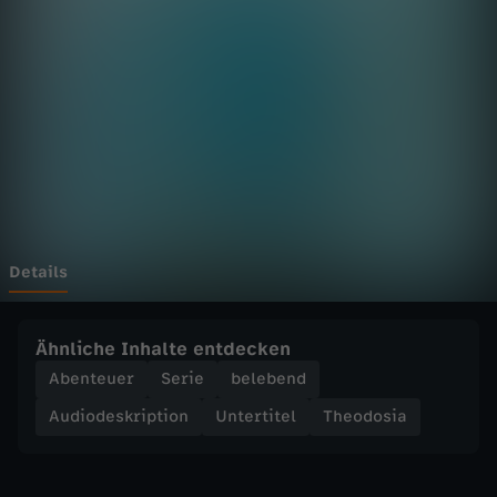
i
Wechseln zu: ZDFheute
a
-
D
i
e
Details
P
Ähnliche Inhalte entdecken
r
Abenteuer
Serie
belebend
Audiodeskription
Untertitel
Theodosia
o
p