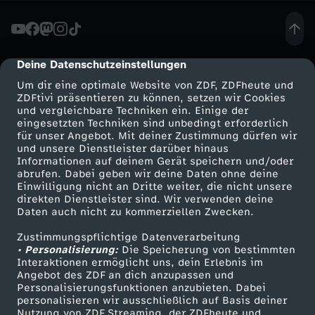
h
e
Deine Datenschutzeinstellungen
cmp-dialog-description
Um dir eine optimale Website von ZDF, ZDFheute und
z
ZDFtivi präsentieren zu können, setzen wir Cookies
und vergleichbare Techniken ein. Einige der
eingesetzten Techniken sind unbedingt erforderlich
e
für unser Angebot. Mit deiner Zustimmung dürfen wir
Mehr ZDF
Service
und unsere Dienstleister darüber hinaus
i
Informationen auf deinem Gerät speichern und/oder
ZDF-Apps
ZDFmitreden
abrufen. Dabei geben wir deine Daten ohne deine
Einwilligung nicht an Dritte weiter, die nicht unsere
u
Smart TV
Kontakt zum ZDF
direkten Dienstleister sind. Wir verwenden deine
Daten auch nicht zu kommerziellen Zwecken.
ZDFtext
Tickets
n
Zustimmungspflichtige Datenverarbeitung
Livestreams
Zuschauerservice
• Personalisierung:
Die Speicherung von bestimmten
g
Sendungen A-Z
Hilfe
Interaktionen ermöglicht uns, dein Erlebnis im
Angebot des ZDF an dich anzupassen und
TV-Programm
Personalisierungsfunktionen anzubieten. Dabei
personalisieren wir ausschließlich auf Basis deiner
Nutzung von ZDF Streaming, der ZDFheute und