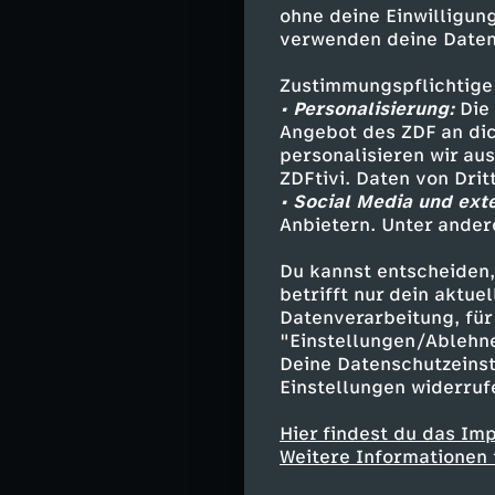
Beth Pearson
ohne deine Einwilligung
verwenden deine Daten
Kevin Pearso
Toby Damon -
Zustimmungspflichtige
Tess Pearson 
• Personalisierung:
Die 
Annie Pearso
Angebot des ZDF an dic
Zoe Baker - 
personalisieren wir au
Stanley Pear
ZDFtivi. Daten von Dri
Nick Pearson
• Social Media und ext
Anbietern. Unter ander
Councilman 
Jae-won Yoo 
Du kannst entscheiden,
Madison Sim
betrifft nur dein aktu
Dr. Gail Jas
Datenverarbeitung, für 
"Einstellungen/Ablehn
Deine Datenschutzeinst
Einstellungen widerruf
Stab
Hier findest du das Im
Regie - Ken O
Weitere Informationen 
Autor - Dan 