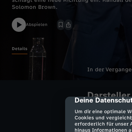
schlägt eine neue Richtung ein. Randall d
Solomon Brown.
Abspielen
Details
In der Vergange
Darsteller
Deine Datenschut
cmp-dialog-des
Jack Pearson
Um dir eine optimale W
Rebecca Pea
Cookies und vergleichb
Randall Pear
erforderlich für unser
Kate Pearson
hinaus Informationen a