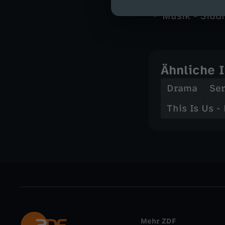
Kamera - Yas
Musik - Sidd
Ähnliche 
Drama
Ser
This Is Us -
Mehr ZDF