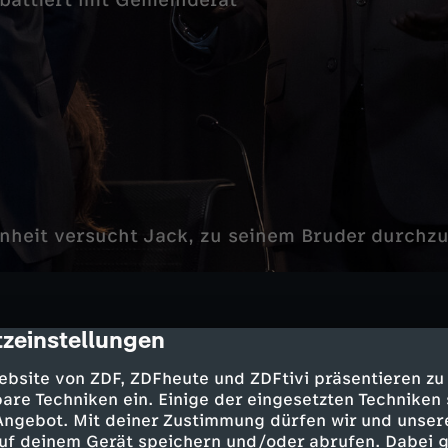
ebattiert mit Gemeinderat
nheit versucht Jack, zu seinem Bruder durchz
zeinstellungen
cription
 - Milo Ventimiglia
ebsite von ZDF, ZDFheute und ZDFtivi präsentieren zu
rson - Mandy Moore
are Techniken ein. Einige der eingesetzten Techniken
son - Sterling K. Brown
 Angebot. Mit deiner Zustimmung dürfen wir und unser
 - Chrissy Metz
uf deinem Gerät speichern und/oder abrufen. Dabei 