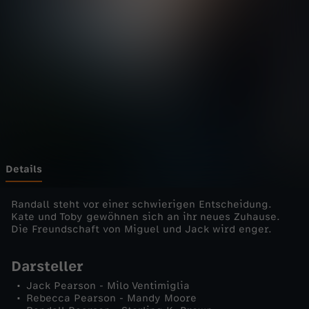
s
Wechseln zu: ZDFheute
-
D
a
s
i
Details
s
Randall steht vor einer schwierigen Entscheidung.
Kate und Toby gewöhnen sich an ihr neues Zuhause.
Die Freundschaft von Miguel und Jack wird enger.
t
Darsteller
L
Jack Pearson - Milo Ventimiglia
Rebecca Pearson - Mandy Moore
e