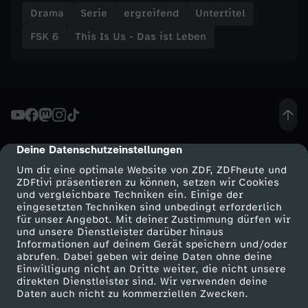
n
Drama
Serie
ergreifend
Untertitel
FSK 6
This Is Us - Das ist Leben
A
n
g
e
Deine Datenschutzeinstellungen
cmp-dialog-description
Um dir eine optimale Website von ZDF, ZDFheute und
l
ZDFtivi präsentieren zu können, setzen wir Cookies
und vergleichbare Techniken ein. Einige der
eingesetzten Techniken sind unbedingt erforderlich
n
für unser Angebot. Mit deiner Zustimmung dürfen wir
Mehr ZDF
Service
und unsere Dienstleister darüber hinaus
g
Informationen auf deinem Gerät speichern und/oder
ZDF-Apps
ZDFmitreden
abrufen. Dabei geben wir deine Daten ohne deine
Einwilligung nicht an Dritte weiter, die nicht unsere
Smart TV
Kontakt zum ZDF
e
direkten Dienstleister sind. Wir verwenden deine
Daten auch nicht zu kommerziellen Zwecken.
ZDFtext
Tickets