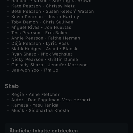
Randall Pearson - Sterling K. Brown
Kate Pearson - Chrissy Metz
b
Beth Pearson - Susan Kelechi Watson
Kevin Pearson - Justin Hartley
Toby Damon - Chris Sullivan
e
Miguel Rivas - Jon Huertas
Tess Pearson - Eris Baker
Annie Pearson - Faithe Herman
n
Déjà Pearson - Lyric Ross
Malik Hodges - Asante Blackk
-
Ryan Sharp - Nick Wechsler
Nicky Pearson - Griffin Dunne
Cassidy Sharp - Jennifer Morrison
A
Jae-won Yoo - Tim Jo
u
Stab
Regie - Anne Fletcher
s
Autor - Dan Fogelman, Vera Herbert
Kamera - Yasu Tanida
d
Musik - Siddhartha Khosla
e
Ähnliche Inhalte entdecken