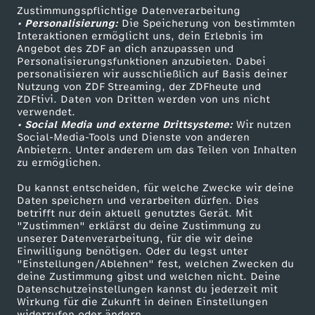
h
Zustimmungspflichtige Datenverarbeitung
Livestreams
Zuschauerservice
• Personalisierung:
Die Speicherung von bestimmten
Sendungen A-Z
Hilfe
o
Interaktionen ermöglicht uns, dein Erlebnis im
Angebot des ZDF an dich anzupassen und
TV-Programm
Personalisierungsfunktionen anzubieten. Dabei
b
personalisieren wir ausschließlich auf Basis deiner
Nutzung von ZDF Streaming, der ZDFheute und
ZDFtivi. Daten von Dritten werden von uns nicht
e
Das ZDF
verwendet.
• Social Media und externe Drittsysteme:
Wir nutzen
ZDF Unternehmen
n
Social-Media-Tools und Dienste von anderen
Anbietern. Unter anderem um das Teilen von Inhalten
Karriere
zu ermöglichen.
Presseportal
Du kannst entscheiden, für welche Zwecke wir deine
ZDF goes Schule
Daten speichern und verarbeiten dürfen. Dies
betrifft nur dein aktuell genutztes Gerät. Mit
Werbefernsehen
"Zustimmen" erklärst du deine Zustimmung zu
unserer Datenverarbeitung, für die wir deine
Mainzelmännchen
Einwilligung benötigen. Oder du legst unter
"Einstellungen/Ablehnen" fest, welchen Zwecken du
deine Zustimmung gibst und welchen nicht. Deine
Datenschutzeinstellungen kannst du jederzeit mit
Wirkung für die Zukunft in deinen Einstellungen
widerrufen oder ändern.