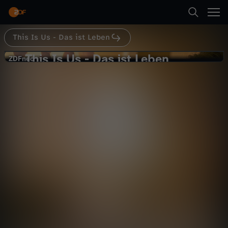
Abspielen
This Is Us - Das ist Leben
Zurück
This Is Us - Das ist Leben
T
ZDFneo
ZDFneo
Eine verrückte Woche – Teil 3
h
Drama
Serie
ergreifend
i
Abspielen
s
I
Mehr
s
U