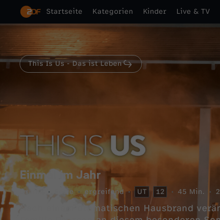
Startseite
Kategorien
Kinder
Live & TV
This Is Us - Das ist Leben
Einmal im Jahr
Drama
Serie
ergreifend
UT
12
45 Min.
2
Nach einem dramatischen Hausbrand veränd