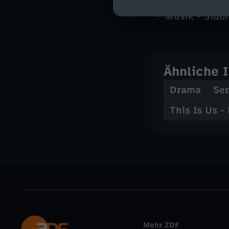
Kamera - Yas
Musik - Sidd
Ähnliche 
Drama
Ser
This Is Us -
Mehr ZDF