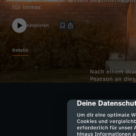
Familie Pearson an diesem besonderen So
für immer.
Abspielen
Details
Nach einem dram
Pearson an die
Deine Datenschut
cmp-dialog-des
Darsteller
Um dir eine optimale W
Jack Pearson
Cookies und vergleichb
Rebecca Pea
erforderlich für unser
Randall Pear
hinaus Informationen a