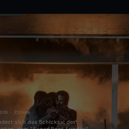
026
ZDFneo
ert sich das Schicksal der