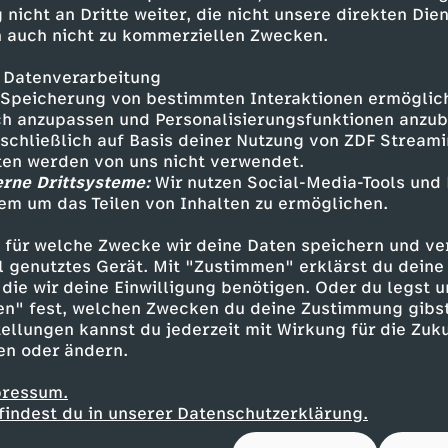
 - Chrissy Metz
 nicht an Dritte weiter, die nicht unsere direkten Dien
 auch nicht zu kommerziellen Zwecken.
n - Justin Hartley
 - Susan Kelechi Watson
 Datenverarbeitung
 Chris Sullivan
Speicherung von bestimmten Interaktionen ermöglicht
 - Ron Cephas Jones
h anzupassen und Personalisierungsfunktionen anzub
 - Jon Huertas
sschließlich auf Basis deiner Nutzung von ZDF Stream
n - Alexandra Breckenridge
tten werden von uns nicht verwendet.
- Eris Baker
erne Drittsysteme:
Wir nutzen Social-Media-Tools und
em um das Teilen von Inhalten zu ermöglichen.
n - Faithe Herman
) - Niles Fitch
 für welche Zwecke wir deine Daten speichern und ver
 - Logan Shroyer
ell genutztes Gerät. Mit "Zustimmen" erklärst du dein
 Hannah Zeile
die wir deine Einwilligung benötigen. Oder du legst u
en" fest, welchen Zwecken du deine Zustimmung gibst
ellungen kannst du jederzeit mit Wirkung für die Zuku
en oder ändern.
pressum.
n Ficarra, John Requa
findest du in unserer Datenschutzerklärung.
Fogelman