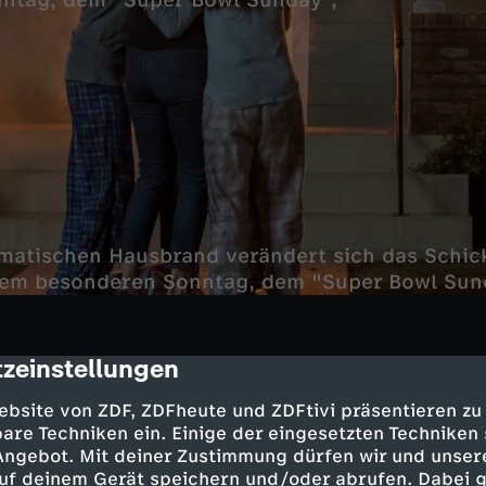
nntag, dem "Super Bowl Sunday",
atischen Hausbrand verändert sich das Schick
sem besonderen Sonntag, dem "Super Bowl Sund
zeinstellungen
cription
ebsite von ZDF, ZDFheute und ZDFtivi präsentieren zu
 - Milo Ventimiglia
are Techniken ein. Einige der eingesetzten Techniken
rson - Mandy Moore
 Angebot. Mit deiner Zustimmung dürfen wir und unser
son - Sterling K. Brown
uf deinem Gerät speichern und/oder abrufen. Dabei 