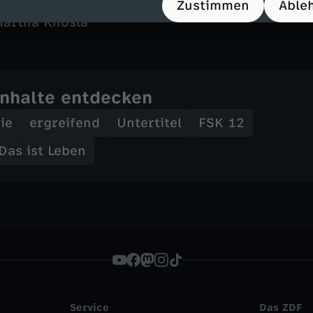
u Tanida
Zustimmen
Able
hartha Khosla
Inhalte entdecken
ie
ergreifend
Untertitel
FSK 12
 Das ist Leben
Service
Das ZDF