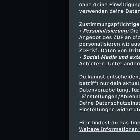
Kate Pearson
ohne deine Einwilligung
verwenden deine Daten
Kevin Pearso
Beth Pearson
Zustimmungspflichtige
Toby Damon -
• Personalisierung:
Die 
William Hill
Angebot des ZDF an dic
Miguel Rivas
personalisieren wir au
Sophie Larso
ZDFtivi. Daten von Dri
Tess Pearson 
• Social Media und ext
Anbietern. Unter ander
Annie Pearso
Randall (jung
Du kannst entscheiden,
Kevin (jung)
betrifft nur dein aktu
Kate (jung) -
Datenverarbeitung, für 
"Einstellungen/Ablehn
Deine Datenschutzeinst
Einstellungen widerruf
Stab
Hier findest du das Im
Regie - Glen
Weitere Informationen 
Autor - Dan 