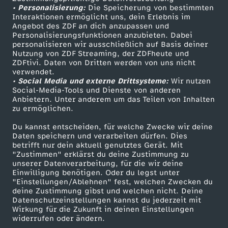
d
• Personalisierung:
Die Speicherung von bestimmten
Sendungen A-Z
Hilfe
Interaktionen ermöglicht uns, dein Erlebnis im
i
Angebot des ZDF an dich anzupassen und
TV-Programm
Personalisierungsfunktionen anzubieten. Dabei
personalisieren wir ausschließlich auf Basis deiner
r
Nutzung von ZDF Streaming, der ZDFheute und
ZDFtivi. Daten von Dritten werden von uns nicht
Das ZDF
verwendet.
• Social Media und externe Drittsysteme:
Wir nutzen
ZDF Unternehmen
Social-Media-Tools und Dienste von anderen
Anbietern. Unter anderem um das Teilen von Inhalten
Karriere
zu ermöglichen.
Presseportal
Du kannst entscheiden, für welche Zwecke wir deine
ZDF goes Schule
Daten speichern und verarbeiten dürfen. Dies
betrifft nur dein aktuell genutztes Gerät. Mit
Werbefernsehen
"Zustimmen" erklärst du deine Zustimmung zu
unserer Datenverarbeitung, für die wir deine
Mainzelmännchen
Einwilligung benötigen. Oder du legst unter
"Einstellungen/Ablehnen" fest, welchen Zwecken du
deine Zustimmung gibst und welchen nicht. Deine
Datenschutzeinstellungen kannst du jederzeit mit
Wirkung für die Zukunft in deinen Einstellungen
widerrufen oder ändern.