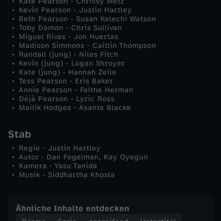
Kate Pearson - Chrissy Metz
Kevin Pearson - Justin Hartley
b
Beth Pearson - Susan Kelechi Watson
Toby Damon - Chris Sullivan
Miguel Rivas - Jon Huertas
e
Madison Simmons - Caitlin Thompson
Randall (jung) - Niles Fitch
Kevin (jung) - Logan Shroyer
n
Kate (jung) - Hannah Zeile
Tess Pearson - Eris Baker
-
Annie Pearson - Faithe Herman
Déjà Pearson - Lyric Ross
Mailik Hodges - Asante Blackk
J
Stab
e
Regie - Justin Hartley
Autor - Dan Fogelman, Kay Oyegun
d
Kamera - Yasu Tanida
Musik - Siddhartha Khosla
e
V
Ähnliche Inhalte entdecken