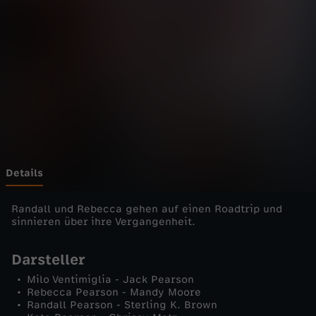
s
-
D
a
s
i
Details
s
Randall und Rebecca gehen auf einen Roadtrip und
sinnieren über ihre Vergangenheit.
t
Darsteller
L
Milo Ventimiglia - Jack Pearson
Rebecca Pearson - Mandy Moore
Randall Pearson - Sterling K. Brown
e