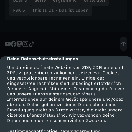
Drama
Serie
ergreifend
Untertitel
e
FSK 6
This Is Us - Das ist Leben
r
s
i
Deine Datenschutzeinstellungen
cmp-dialog-description
o
Um dir eine optimale Website von ZDF, ZDFheute und
ZDFtivi präsentieren zu können, setzen wir Cookies
n
und vergleichbare Techniken ein. Einige der
eingesetzten Techniken sind unbedingt erforderlich
für unser Angebot. Mit deiner Zustimmung dürfen wir
v
Mehr ZDF
Service
und unsere Dienstleister darüber hinaus
Informationen auf deinem Gerät speichern und/oder
ZDF-Apps
ZDFmitreden
o
abrufen. Dabei geben wir deine Daten ohne deine
Einwilligung nicht an Dritte weiter, die nicht unsere
Smart TV
Kontakt zum ZDF
direkten Dienstleister sind. Wir verwenden deine
n
Daten auch nicht zu kommerziellen Zwecken.
ZDFtext
Tickets
Zustimmungspflichtige Datenverarbeitung
Livestreams
Zuschauerservice