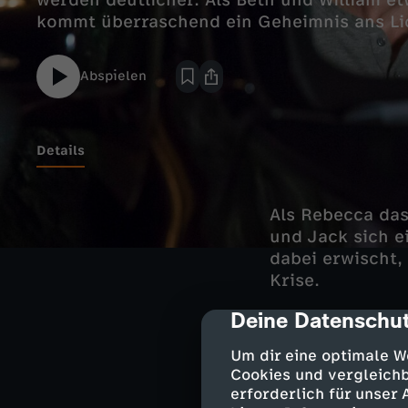
werden deutlicher. Als Beth und William e
kommt überraschend ein Geheimnis ans Li
Abspielen
Details
Als Rebecca das
und Jack sich e
dabei erwischt, 
Krise.
Deine Datenschut
cmp-dialog-des
Darsteller
Um dir eine optimale W
Cookies und vergleichb
erforderlich für unser
Jack Pearson