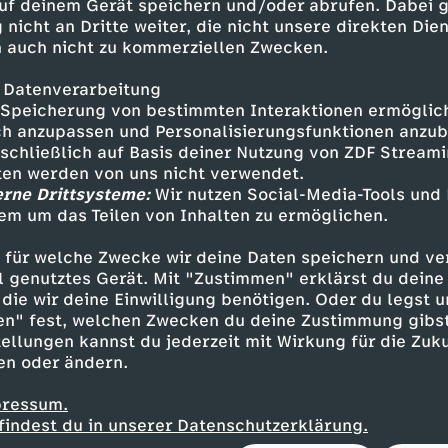
uf deinem Gerät speichern und/oder abrufen. Dabei 
rson - Mandy Moore
 nicht an Dritte weiter, die nicht unsere direkten Dien
son - Sterling K. Brown
 auch nicht zu kommerziellen Zwecken.
 - Chrissy Metz
n - Justin Hartley
 Datenverarbeitung
 - Susan Kelechi Watson
Speicherung von bestimmten Interaktionen ermöglicht
h anzupassen und Personalisierungsfunktionen anzub
 Chris Sullivan
sschließlich auf Basis deiner Nutzung von ZDF Stream
 - Ron Cephas Jones
tten werden von uns nicht verwendet.
ammell
erne Drittsysteme:
Wir nutzen Social-Media-Tools und
 - Jon Huertas
em um das Teilen von Inhalten zu ermöglichen.
ine Joy Randolph
n - Faithe Herman
 für welche Zwecke wir deine Daten speichern und ver
- Eris Baker
ell genutztes Gerät. Mit "Zustimmen" erklärst du dein
die wir deine Einwilligung benötigen. Oder du legst u
gan West
en" fest, welchen Zwecken du deine Zustimmung gibst
ellungen kannst du jederzeit mit Wirkung für die Zuku
en oder ändern.
pressum.
findest du in unserer Datenschutzerklärung.
s Howard