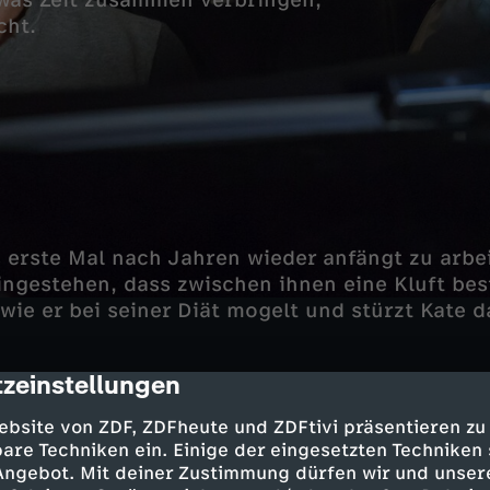
twas Zeit zusammen verbringen,
cht.
 erste Mal nach Jahren wieder anfängt zu arbe
ingestehen, dass zwischen ihnen eine Kluft bes
wie er bei seiner Diät mogelt und stürzt Kate d
zeinstellungen
cription
ebsite von ZDF, ZDFheute und ZDFtivi präsentieren zu
are Techniken ein. Einige der eingesetzten Techniken
 Angebot. Mit deiner Zustimmung dürfen wir und unser
 - Milo Ventimiglia