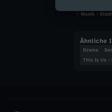
Autor - Dan 
Kamera - Yas
Musik - Sidd
Ähnliche 
Drama
Ser
This Is Us -