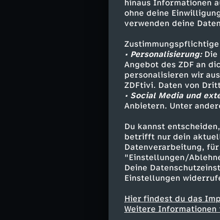
hinaus Informationen a
Rebecca Pea
ohne deine Einwilligung
Randall Pear
verwenden deine Daten
Kate Pearson
Kevin Pearso
Zustimmungspflichtige
Beth Pearson
• Personalisierung:
Die 
Angebot des ZDF an dic
Toby Damon -
personalisieren wir au
William Hill
ZDFtivi. Daten von Dri
Ben - Sam Tr
• Social Media und ext
Miguel Rivas
Anbietern. Unter ander
Tanya - Da'V
Annie Pearso
Du kannst entscheiden,
Tess Pearson 
betrifft nur dein aktu
Datenverarbeitung, für 
Heather - Me
"Einstellungen/Ablehn
Deine Datenschutzeinst
Einstellungen widerruf
Stab
Hier findest du das Im
Weitere Informationen 
Regie - Sila