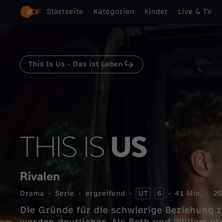
Startseite
Kategorien
Kinder
Live & TV
This Is Us - Das ist Leben
Rivalen
Drama
Serie
ergreifend
UT
6
41 Min.
20
Die Gründe für die schwierige Beziehung 