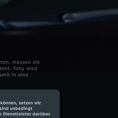
iten, müssen sie
teht. Toby wird
amit in eine
 können, setzen wir
 sind unbedingt
e Dienstleister darüber