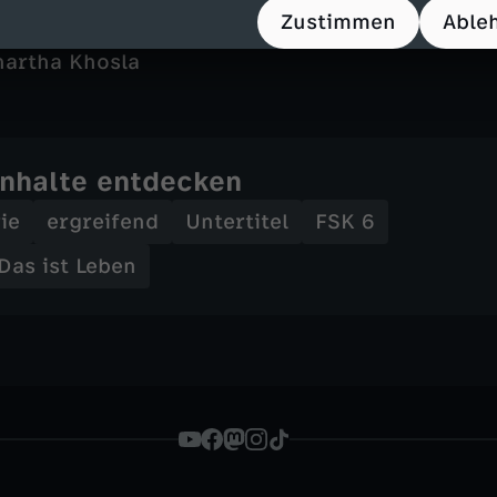
Fogelman, K.J. Steinberg
Zustimmen
Able
u Tanida
hartha Khosla
Inhalte entdecken
ie
ergreifend
Untertitel
FSK 6
 Das ist Leben