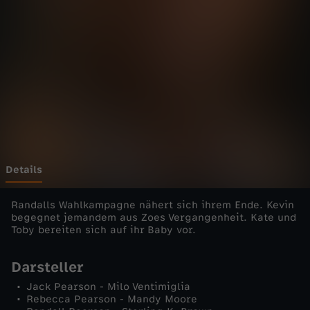
s
-
D
a
s
i
Details
s
Randalls Wahlkampagne nähert sich ihrem Ende. Kevin
begegnet jemandem aus Zoes Vergangenheit. Kate und
Toby bereiten sich auf ihr Baby vor.
t
Darsteller
L
Jack Pearson - Milo Ventimiglia
Rebecca Pearson - Mandy Moore
e