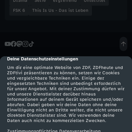
Drama
Serie
ergreifend
Untertitel
n
FSK 6
This Is Us - Das ist Leben
l
a
n
Deine Datenschutzeinstellungen
cmp-dialog-description
g
Um dir eine optimale Website von ZDF, ZDFheute und
ZDFtivi präsentieren zu können, setzen wir Cookies
e
und vergleichbare Techniken ein. Einige der
eingesetzten Techniken sind unbedingt erforderlich
für unser Angebot. Mit deiner Zustimmung dürfen wir
W
Mehr ZDF
Service
und unsere Dienstleister darüber hinaus
Informationen auf deinem Gerät speichern und/oder
ZDF-Apps
ZDFmitreden
o
abrufen. Dabei geben wir deine Daten ohne deine
Einwilligung nicht an Dritte weiter, die nicht unsere
Smart TV
Kontakt zum ZDF
direkten Dienstleister sind. Wir verwenden deine
c
Daten auch nicht zu kommerziellen Zwecken.
ZDFtext
Tickets
Zustimmungspflichtige Datenverarbeitung
Livestreams
Zuschauerservice