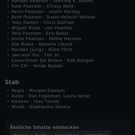
Randall Pearson - Sterling K. Brown
Kate Pearson - Chissy Metz
b
Kevin Pearson - Justin Hartley
Beth Pearson - Susan Kelechi Watson
Toby Damon - Chris Sullivan
e
Miguel Rivas - Jon Huertas
Tess Pearson - Eris Baker
Annie Pearson - Faithe Herman
n
Zoe Baker - Melanie Liburd
Randall (jung) - Niles Fitch
-
Jae-won Yoo - Tim Jo
Councilman Sol Brown - Rob Morgan
Chi Chi - Yetide Badaki
S
Stab
i
Regie - Roxann Dawson
Autor - Dan Fogelman, Laura Kenar
e
Kamera - Yasu Tanida
Musik - Siddhartha Khosla
b
e
Ähnliche Inhalte entdecken