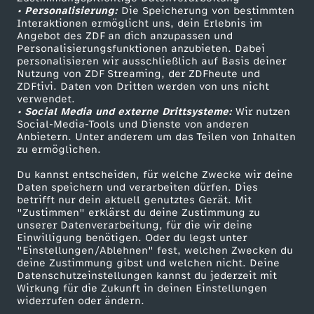
h
• Personalisierung:
Die Speicherung von bestimmten
Sendungen A-Z
Hilfe
Interaktionen ermöglicht uns, dein Erlebnis im
e
Angebot des ZDF an dich anzupassen und
TV-Programm
Personalisierungsfunktionen anzubieten. Dabei
personalisieren wir ausschließlich auf Basis deiner
n
Nutzung von ZDF Streaming, der ZDFheute und
ZDFtivi. Daten von Dritten werden von uns nicht
Das ZDF
verwendet.
• Social Media und externe Drittsysteme:
Wir nutzen
ZDF Unternehmen
Social-Media-Tools und Dienste von anderen
Anbietern. Unter anderem um das Teilen von Inhalten
Karriere
zu ermöglichen.
Presseportal
Du kannst entscheiden, für welche Zwecke wir deine
ZDF goes Schule
Daten speichern und verarbeiten dürfen. Dies
betrifft nur dein aktuell genutztes Gerät. Mit
Werbefernsehen
"Zustimmen" erklärst du deine Zustimmung zu
unserer Datenverarbeitung, für die wir deine
Mainzelmännchen
Einwilligung benötigen. Oder du legst unter
"Einstellungen/Ablehnen" fest, welchen Zwecken du
deine Zustimmung gibst und welchen nicht. Deine
Datenschutzeinstellungen kannst du jederzeit mit
Wirkung für die Zukunft in deinen Einstellungen
widerrufen oder ändern.