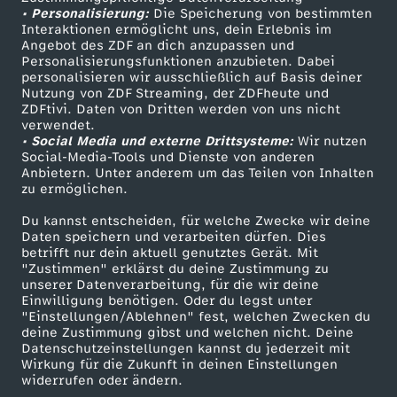
e
• Personalisierung:
Die Speicherung von bestimmten
Sendungen A-Z
Hilfe
Interaktionen ermöglicht uns, dein Erlebnis im
Angebot des ZDF an dich anzupassen und
TV-Programm
Personalisierungsfunktionen anzubieten. Dabei
personalisieren wir ausschließlich auf Basis deiner
Nutzung von ZDF Streaming, der ZDFheute und
ZDFtivi. Daten von Dritten werden von uns nicht
Das ZDF
verwendet.
• Social Media und externe Drittsysteme:
Wir nutzen
ZDF Unternehmen
Social-Media-Tools und Dienste von anderen
Anbietern. Unter anderem um das Teilen von Inhalten
Karriere
zu ermöglichen.
Presseportal
Du kannst entscheiden, für welche Zwecke wir deine
ZDF goes Schule
Daten speichern und verarbeiten dürfen. Dies
betrifft nur dein aktuell genutztes Gerät. Mit
Werbefernsehen
"Zustimmen" erklärst du deine Zustimmung zu
unserer Datenverarbeitung, für die wir deine
Mainzelmännchen
Einwilligung benötigen. Oder du legst unter
"Einstellungen/Ablehnen" fest, welchen Zwecken du
deine Zustimmung gibst und welchen nicht. Deine
Datenschutzeinstellungen kannst du jederzeit mit
Wirkung für die Zukunft in deinen Einstellungen
widerrufen oder ändern.