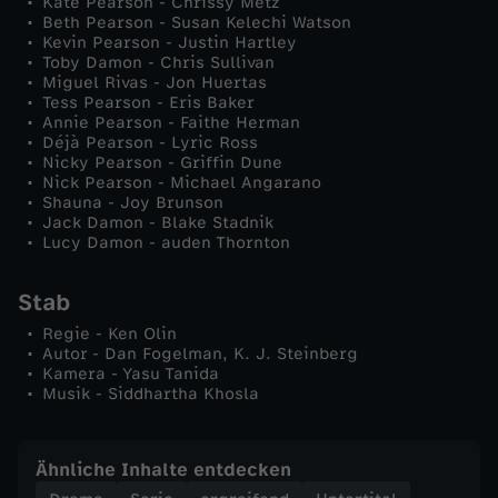
Kate Pearson - Chrissy Metz
Beth Pearson - Susan Kelechi Watson
b
Kevin Pearson - Justin Hartley
Toby Damon - Chris Sullivan
Miguel Rivas - Jon Huertas
e
Tess Pearson - Eris Baker
Annie Pearson - Faithe Herman
Déjà Pearson - Lyric Ross
n
Nicky Pearson - Griffin Dune
Nick Pearson - Michael Angarano
-
Shauna - Joy Brunson
Jack Damon - Blake Stadnik
Lucy Damon - auden Thornton
S
Stab
o
Regie - Ken Olin
Autor - Dan Fogelman, K. J. Steinberg
L
Kamera - Yasu Tanida
Musik - Siddhartha Khosla
o
n
Ähnliche Inhalte entdecken