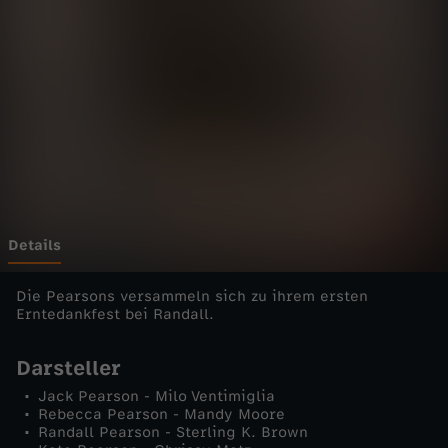
s
-
D
a
s
i
Details
s
Die Pearsons versammeln sich zu ihrem ersten
Erntedankfest bei Randall.
t
Darsteller
L
Jack Pearson - Milo Ventimiglia
Rebecca Pearson - Mandy Moore
Randall Pearson - Sterling K. Brown
e