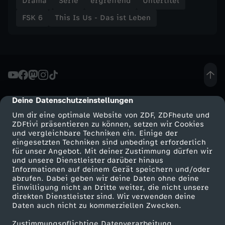
Drama
Serie
ergreifend
Untertitel
g
FSK 6
This Is Us - Das ist Leben
,
M
a
Deine Datenschutzeinstellungen
cmp-dialog-description
r
Um dir eine optimale Website von ZDF, ZDFheute und
ZDFtivi präsentieren zu können, setzen wir Cookies
i
und vergleichbare Techniken ein. Einige der
eingesetzten Techniken sind unbedingt erforderlich
für unser Angebot. Mit deiner Zustimmung dürfen wir
a
Mehr ZDF
Service
und unsere Dienstleister darüber hinaus
Informationen auf deinem Gerät speichern und/oder
ZDF-Apps
ZDFmitreden
n
abrufen. Dabei geben wir deine Daten ohne deine
Einwilligung nicht an Dritte weiter, die nicht unsere
Smart TV
Kontakt zum ZDF
direkten Dienstleister sind. Wir verwenden deine
n
Daten auch nicht zu kommerziellen Zwecken.
ZDFtext
Tickets
Zustimmungspflichtige Datenverarbeitung
Livestreams
Zuschauerservice