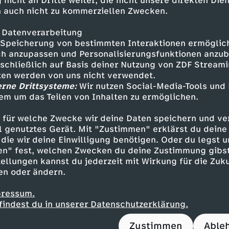
 nicht an Dritte weiter, die nicht unsere direkten Dien
n - Justin Hartley
 auch nicht zu kommerziellen Zwecken.
 - Susan Kelechi Watson
 Chris Sullivan
 Datenverarbeitung
mons - Caitlin Thompson
Speicherung von bestimmten Interaktionen ermöglicht
) - Lonnie Chavis
h anzupassen und Personalisierungsfunktionen anzub
sschließlich auf Basis deiner Nutzung von ZDF Stream
- Parker Bates
tten werden von uns nicht verwendet.
- Mackenzie Hancsicsak
erne Drittsysteme:
Wir nutzen Social-Media-Tools und
- Eris Baker
em um das Teilen von Inhalten zu ermöglichen.
n - Faithe Herman
 - Lyric Ross
 für welche Zwecke wir deine Daten speichern und ver
 Funke
ell genutztes Gerät. Mit "Zustimmen" erklärst du dein
die wir deine Einwilligung benötigen. Oder du legst u
en" fest, welchen Zwecken du deine Zustimmung gibst
ellungen kannst du jederzeit mit Wirkung für die Zuku
en oder ändern.
pressum.
Huertas
findest du in unserer Datenschutzerklärung.
Fogelman, Julia Brownell
u Tanida
Zustimmen
Able