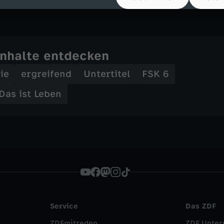
hartha Khosla
Inhalte entdecken
ie
ergreifend
Untertitel
FSK 6
 Das ist Leben
Service
Das ZDF
ZDFmitreden
ZDF Unte