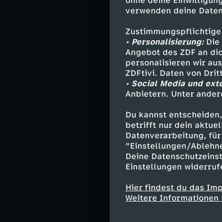
ohne deine Einwilligung
Kevin Pearso
verwenden deine Daten
Beth Pearson
Toby Damon -
Zustimmungspflichtige
Madison Sim
• Personalisierung:
Die 
Randall (jung
Angebot des ZDF an dic
personalisieren wir au
Kevin (jung) 
ZDFtivi. Daten von Dri
Kate (jung) 
• Social Media und ext
Tess Pearson 
Anbietern. Unter ander
Annie Pearso
Déjà Pearson
Du kannst entscheiden,
Ellie - Annie
betrifft nur dein aktu
Datenverarbeitung, für 
"Einstellungen/Ablehn
Deine Datenschutzeinst
Stab
Einstellungen widerruf
Hier findest du das Im
Regie - Jon 
Weitere Informationen 
Autor - Dan 
Kamera - Yas