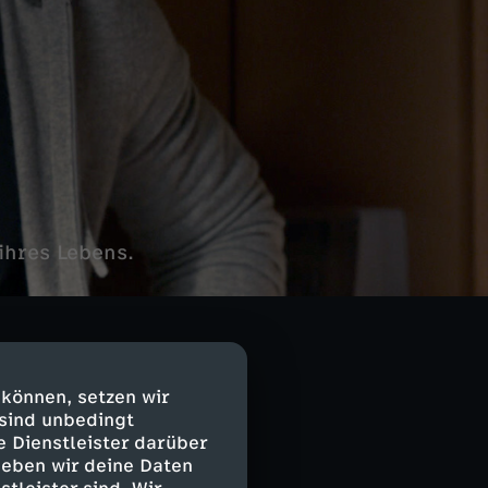
ihres Lebens.
 können, setzen wir
 sind unbedingt
e Dienstleister darüber
geben wir deine Daten