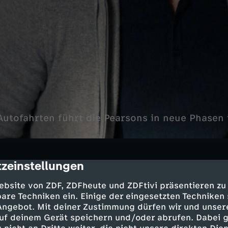
Autofahrten führt die Pearsons in neue Phasen 
zeinstellungen
cription
lia - Jack Pearson
ebsite von ZDF, ZDFheute und ZDFtivi präsentieren zu
rson - Mandy Moore
are Techniken ein. Einige der eingesetzten Techniken
 Angebot. Mit deiner Zustimmung dürfen wir und unser
son - Sterling K. Brown
uf deinem Gerät speichern und/oder abrufen. Dabei 
 - Chrissy Metz