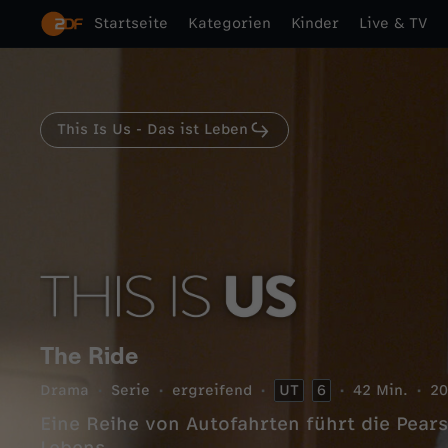
Startseite
Kategorien
Kinder
Live & TV
This Is Us - Das ist Leben
The Ride
Drama
Serie
ergreifend
UT
6
42 Min.
20
Eine Reihe von Autofahrten führt die Pear