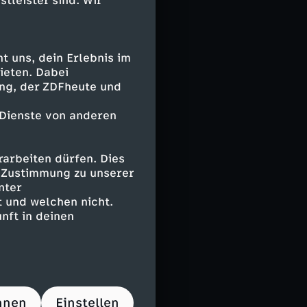
stleister sind. Wir
 uns, dein Erlebnis im
ieten. Dabei
ing, der ZDFheute und
 Dienste von anderen
arbeiten dürfen. Dies
e Zustimmung zu unserer
nter
 und welchen nicht.
nft in deinen
hnen
Einstellen