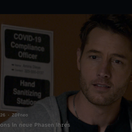
26
ZDFneo
sons in neue Phasen ihres