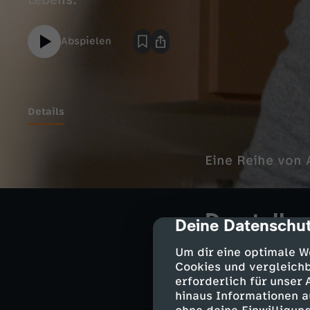
Lebens.
Abspielen
Details
Eine Reihe von 
Darsteller
Deine Datenschut
cmp-dialog-des
Milo Ventimig
Um dir eine optimale W
Rebecca Pea
Cookies und vergleichb
erforderlich für unser
Randall Pear
hinaus Informationen a
Kate Pearson