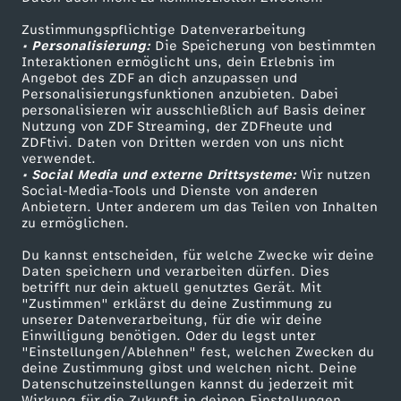
ZDFtext
Tickets
Zustimmungspflichtige Datenverarbeitung
Livestreams
Zuschauerservice
• Personalisierung:
Die Speicherung von bestimmten
Sendungen A-Z
Hilfe
Interaktionen ermöglicht uns, dein Erlebnis im
Angebot des ZDF an dich anzupassen und
TV-Programm
Personalisierungsfunktionen anzubieten. Dabei
personalisieren wir ausschließlich auf Basis deiner
Nutzung von ZDF Streaming, der ZDFheute und
ZDFtivi. Daten von Dritten werden von uns nicht
Das ZDF
verwendet.
• Social Media und externe Drittsysteme:
Wir nutzen
ZDF Unternehmen
Social-Media-Tools und Dienste von anderen
Anbietern. Unter anderem um das Teilen von Inhalten
Karriere
zu ermöglichen.
Presseportal
Du kannst entscheiden, für welche Zwecke wir deine
ZDF goes Schule
Daten speichern und verarbeiten dürfen. Dies
betrifft nur dein aktuell genutztes Gerät. Mit
Werbefernsehen
"Zustimmen" erklärst du deine Zustimmung zu
unserer Datenverarbeitung, für die wir deine
Mainzelmännchen
Einwilligung benötigen. Oder du legst unter
"Einstellungen/Ablehnen" fest, welchen Zwecken du
deine Zustimmung gibst und welchen nicht. Deine
Datenschutzeinstellungen kannst du jederzeit mit
Wirkung für die Zukunft in deinen Einstellungen