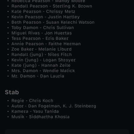
Rebecca Pearson - Mandy Moore
Randall Pearson - Sterling K. Brown
b
Kate Pearson - Chrissy Metz
Kevin Pearson - Justin Hartley
Beth Pearson - Susan Kelechi Watson
e
Toby Damon - Chris Sullivan
Miguel Rivas - Jon Huertas
Tess Pearson - Eris Baker
n
Annie Pearson - Faithe Herman
Zoe Baker - Melanie Liburd
-
Randall (jung) - Niles Fitch
Kevin (jung) - Logan Shroyer
Kate (jung) - Hannah Zeile
T
Mrs. Damon - Wendie Malick
Mr. Damon - Dan Lauria
o
Stab
b
Regie - Chris Koch
Autor - Dan Fogelman, K. J. Steinberg
y
Kamera - Yasu Tanida
Musik - Siddhartha Khosla