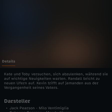
s
-
D
a
s
i
Details
s
Kate und Toby versuchen, sich abzulenken, während sie
auf wichtige Neuigkeiten warten. Randall bricht zu
neuen Ufern auf. Kevin trifft auf jemanden aus der
t
Vergangenheit seines Vaters.
L
Darsteller
Jack Pearson - Milo Ventimiglia
e