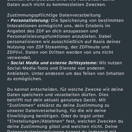
Daten auch nicht zu kommerziellen Zwecken.
ZDFtext
Tickets
Zustimmungspflichtige Datenverarbeitung
Livestreams
Zuschauerservice
• Personalisierung:
Die Speicherung von bestimmten
Sendungen A-Z
Hilfe
Interaktionen ermöglicht uns, dein Erlebnis im
Angebot des ZDF an dich anzupassen und
TV-Programm
Personalisierungsfunktionen anzubieten. Dabei
personalisieren wir ausschließlich auf Basis deiner
Nutzung von ZDF Streaming, der ZDFheute und
ZDFtivi. Daten von Dritten werden von uns nicht
Das ZDF
verwendet.
• Social Media und externe Drittsysteme:
Wir nutzen
ZDF Unternehmen
Social-Media-Tools und Dienste von anderen
Anbietern. Unter anderem um das Teilen von Inhalten
Karriere
zu ermöglichen.
Presseportal
Du kannst entscheiden, für welche Zwecke wir deine
ZDF goes Schule
Daten speichern und verarbeiten dürfen. Dies
betrifft nur dein aktuell genutztes Gerät. Mit
Werbefernsehen
"Zustimmen" erklärst du deine Zustimmung zu
unserer Datenverarbeitung, für die wir deine
Mainzelmännchen
Einwilligung benötigen. Oder du legst unter
"Einstellungen/Ablehnen" fest, welchen Zwecken du
deine Zustimmung gibst und welchen nicht. Deine
Datenschutzeinstellungen kannst du jederzeit mit