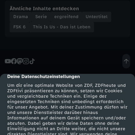
d
Ähnliche Inhalte entdecken
Drama
Serie
ergreifend
Untertitel
e
FSK 6
This Is Us - Das ist Leben
r
u
n
Deine Datenschutzeinstellungen
cmp-dialog-description
g
Um dir eine optimale Website von ZDF, ZDFheute und
ZDFtivi präsentieren zu können, setzen wir Cookies
e
und vergleichbare Techniken ein. Einige der
eingesetzten Techniken sind unbedingt erforderlich
n
für unser Angebot. Mit deiner Zustimmung dürfen wir
Mehr ZDF
Service
und unsere Dienstleister darüber hinaus
Informationen auf deinem Gerät speichern und/oder
ZDF-Apps
ZDFmitreden
abrufen. Dabei geben wir deine Daten ohne deine
Einwilligung nicht an Dritte weiter, die nicht unsere
Smart TV
Kontakt zum ZDF
direkten Dienstleister sind. Wir verwenden deine