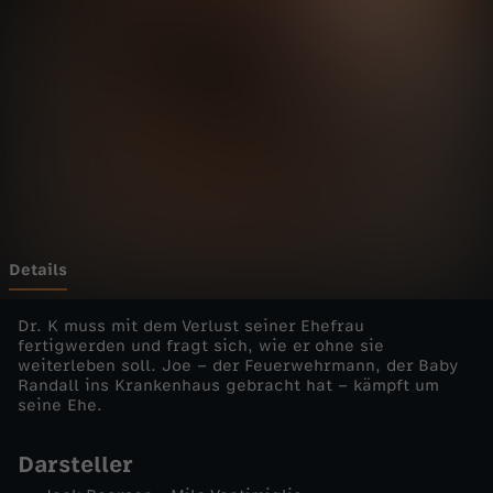
s
Wechseln zu: ZDFheute
-
D
a
s
i
Details
s
Dr. K muss mit dem Verlust seiner Ehefrau
fertigwerden und fragt sich, wie er ohne sie
weiterleben soll. Joe – der Feuerwehrmann, der Baby
t
Randall ins Krankenhaus gebracht hat – kämpft um
seine Ehe.
L
Darsteller
e