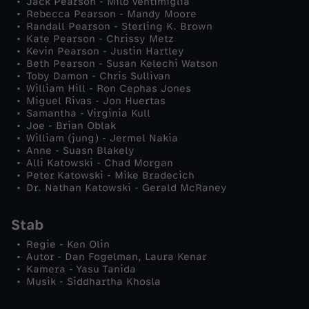
Jack Pearson - Milo Ventimiglia
Rebecca Pearson - Mandy Moore
b
Randall Pearson - Sterling K. Brown
Kate Pearson - Chrissy Metz
Kevin Pearson - Justin Hartley
e
Beth Pearson - Susan Kelechi Watson
Toby Damon - Chris Sullivan
William Hill - Ron Cephas Jones
n
Miguel Rivas - Jon Huertas
Samantha - Virginia Kull
-
Joe - Brian Oblak
William (jung) - Jermel Nakia
Anne - Suasn Blakely
V
Alli Katowski - Chad Morgan
Peter Katowski - Mike Bradecich
Dr. Nathan Katowski - Gerald McRaney
e
r
Stab
Regie - Ken Olin
ä
Autor - Dan Fogelman, Laura Kenar
Kamera - Yasu Tanida
Musik - Siddhartha Khosla
n