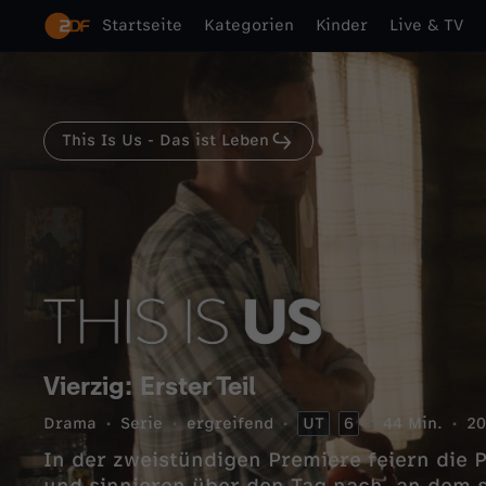
Startseite
Kategorien
Kinder
Live & TV
This Is Us - Das ist Leben
Vierzig: Erster Teil
Drama
Serie
ergreifend
UT
6
44 Min.
20
In der zweistündigen Premiere feiern die 