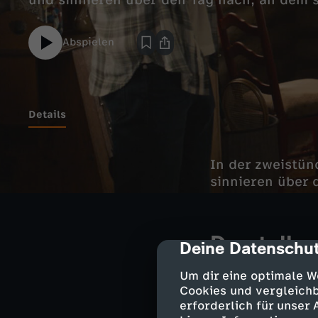
und sinnieren über den Tag nach, an dem si
Abspielen
Details
In der zweistün
sinnieren über 
Darsteller
Deine Datenschut
cmp-dialog-des
Milo Ventimig
Um dir eine optimale W
Rebecca Pea
Cookies und vergleichb
erforderlich für unser
Randall Pear