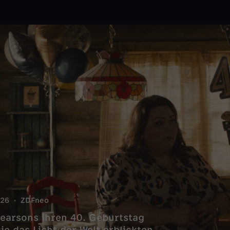
26
ZDFneo
Pearsons ihren 40. Geburtstag