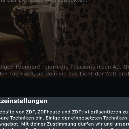
e das Licht der Welt erblickten.
digen Premiere feiern die Pearsons ihren 40. 
den Tag nach, an dem sie das Licht der Welt erbl
zeinstellungen
cription
lia - Jack Pearson
ebsite von ZDF, ZDFheute und ZDFtivi präsentieren zu
rson - Mandy Moore
are Techniken ein. Einige der eingesetzten Techniken
 Angebot. Mit deiner Zustimmung dürfen wir und unser
son - Sterling K. Brown