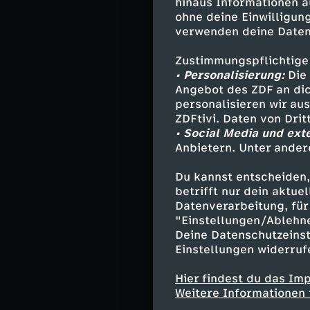
hinaus Informationen a
Kate Pearson
ohne deine Einwilligung
Kevin Pearso
verwenden deine Daten
Beth Pearson
Toby Damon -
Zustimmungspflichtige
Miguel Rivas
• Personalisierung:
Die 
Madison Sim
Angebot des ZDF an dic
personalisieren wir au
Randall (jung
ZDFtivi. Daten von Dri
Tess Pearson 
• Social Media und ext
Annie Pearso
Anbietern. Unter ander
Déjà Pearson
Malik Hodges
Du kannst entscheiden,
Dr. Leigh - 
betrifft nur dein aktu
Gregory - T
Datenverarbeitung, für 
"Einstellungen/Ablehn
Deine Datenschutzeinst
Einstellungen widerruf
Stab
Hier findest du das Im
Weitere Informationen 
Regie - Ken O