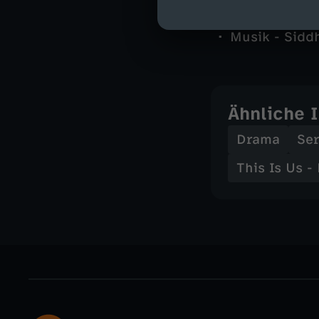
Autor - Dan 
Kamera - Yas
Musik - Sidd
Ähnliche 
Drama
Ser
This Is Us -