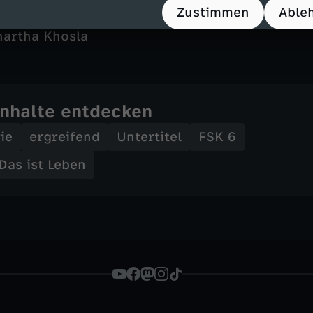
Fogelman, Kay Oyegun, Jake Schnesel
Zustimmen
Able
u Tanida
hartha Khosla
Inhalte entdecken
ie
ergreifend
Untertitel
FSK 6
 Das ist Leben