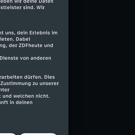
geben wir deine Daten
stleister sind. Wir
 uns, dein Erlebnis im
ieten. Dabei
ing, der ZDFheute und
 Dienste von anderen
arbeiten dürfen. Dies
e Zustimmung zu unserer
nter
 und welchen nicht.
nft in deinen