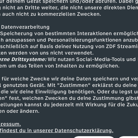
uf deinem Gerät speichern und/oder abrufen. Dabei 
 - Chrissy Metz
 nicht an Dritte weiter, die nicht unsere direkten Dien
n - Justin Hartley
 auch nicht zu kommerziellen Zwecken.
 - Susan Kelechi Watson
 Chris Sullivan
 Datenverarbeitung
 - Jon Huertas
Speicherung von bestimmten Interaktionen ermöglicht
mons - Caitlin Thompson
h anzupassen und Personalisierungsfunktionen anzub
sschließlich auf Basis deiner Nutzung von ZDF Stream
) - Lonnie Chavis
tten werden von uns nicht verwendet.
- Eris Baker
erne Drittsysteme:
Wir nutzen Social-Media-Tools und
n - Faithe Herman
em um das Teilen von Inhalten zu ermöglichen.
 - Lyric Ross
 - Asante Blackk
 für welche Zwecke wir deine Daten speichern und ver
Pamela Adlon
ell genutztes Gerät. Mit "Zustimmen" erklärst du dein
imothy Omundson
die wir deine Einwilligung benötigen. Oder du legst u
en" fest, welchen Zwecken du deine Zustimmung gibst
ellungen kannst du jederzeit mit Wirkung für die Zuku
en oder ändern.
pressum.
findest du in unserer Datenschutzerklärung.
lin