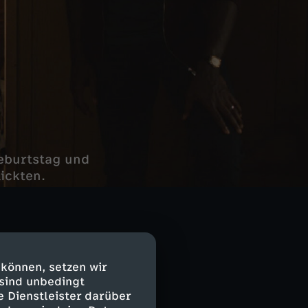
Geburtstag und
ickten.
 können, setzen wir
 sind unbedingt
e Dienstleister darüber